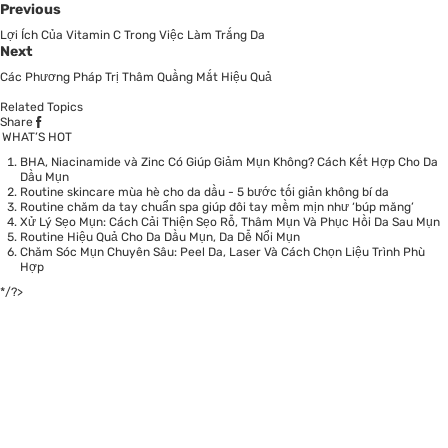
Previous
Lợi Ích Của Vitamin C Trong Việc Làm Trắng Da
Next
Các Phương Pháp Trị Thâm Quầng Mắt Hiệu Quả
Related Topics
Share
WHAT’S HOT
BHA, Niacinamide và Zinc Có Giúp Giảm Mụn Không? Cách Kết Hợp Cho Da
Dầu Mụn
Routine skincare mùa hè cho da dầu - 5 bước tối giản không bí da
Routine chăm da tay chuẩn spa giúp đôi tay mềm mịn như ‘búp măng’
Xử Lý Sẹo Mụn: Cách Cải Thiện Sẹo Rỗ, Thâm Mụn Và Phục Hồi Da Sau Mụn
Routine Hiệu Quả Cho Da Dầu Mụn, Da Dễ Nổi Mụn
Chăm Sóc Mụn Chuyên Sâu: Peel Da, Laser Và Cách Chọn Liệu Trình Phù
Hợp
*/?>