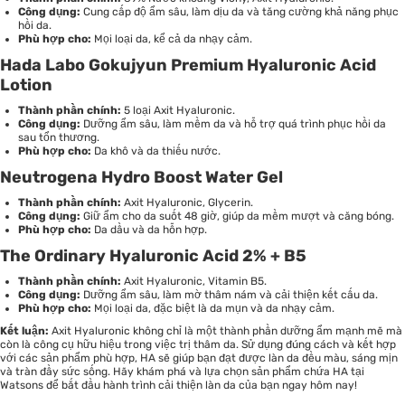
Công dụng:
Cung cấp độ ẩm sâu, làm dịu da và tăng cường khả năng phục
hồi da.
Phù hợp cho:
Mọi loại da, kể cả da nhạy cảm.
Hada Labo Gokujyun Premium Hyaluronic Acid
Lotion
Thành phần chính:
5 loại Axit Hyaluronic.
Công dụng:
Dưỡng ẩm sâu, làm mềm da và hỗ trợ quá trình phục hồi da
sau tổn thương.
Phù hợp cho:
Da khô và da thiếu nước.
Neutrogena Hydro Boost Water Gel
Thành phần chính:
Axit Hyaluronic, Glycerin.
Công dụng:
Giữ ẩm cho da suốt 48 giờ, giúp da mềm mượt và căng bóng.
Phù hợp cho:
Da dầu và da hỗn hợp.
The Ordinary Hyaluronic Acid 2% + B5
Thành phần chính:
Axit Hyaluronic, Vitamin B5.
Công dụng:
Dưỡng ẩm sâu, làm mờ thâm nám và cải thiện kết cấu da.
Phù hợp cho:
Mọi loại da, đặc biệt là da mụn và da nhạy cảm.
Kết luận:
Axit Hyaluronic không chỉ là một thành phần dưỡng ẩm mạnh mẽ mà
còn là công cụ hữu hiệu trong việc trị thâm da. Sử dụng đúng cách và kết hợp
với các sản phẩm phù hợp, HA sẽ giúp bạn đạt được làn da đều màu, sáng mịn
và tràn đầy sức sống. Hãy khám phá và lựa chọn sản phẩm chứa HA tại
Watsons để bắt đầu hành trình cải thiện làn da của bạn ngay hôm nay!