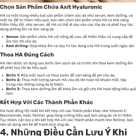
Chọn Sản Phẩm Chứa Axit Hyaluronic
HA có mặt trong nhiều loại sản phẩm chăm sóc da như serum, kem dưỡng, và
mặt nạ. Để trị thâm hiệu quả, bạn nên chọn sản phẩm chứa HA có khả năng
thẩm thấu tốt, như serum, để HA có thể đi sâu vào các lớp da và phát huy tác
dụng dưỡng ẩm và làm sáng da.
Serum:
Sản phẩm chứa HA với nồng độ cao, dễ thẩm thấu và cung cấp độ
ẩm tức thì cho da.
Kem dưỡng:
Giúp khóa ẩm và duy trì tác dụng của HA trong suốt ngày dài.
Thoa HA Đúng Cách
HA nên được sử dụng sau bước làm sạch da và trước khi thoa kem dưỡng ẩm
để phát huy tối đa hiệu quả.
Bước 1:
Rửa mặt sạch và thoa toner để cân bằng độ pH cho da.
Bước 2:
Thoa một lượng serum HA vừa đủ lên toàn bộ khuôn mặt, tập
trung vào những vùng da bị thâm.
Bước 3:
Thoa kem dưỡng ẩm để khóa ẩm và giữ cho HA hoạt động hiệu quả
hơn.
Kết Hợp Với Các Thành Phần Khác
HA hoạt động tốt nhất khi kết hợp với các thành phần khác như Vitamin C,
Niacinamide, hoặc Retinol, giúp tăng cường hiệu quả làm sáng da và trị thâm.
Tuy nhiên, cần lưu ý khi kết hợp HA với các thành phần mạnh như Retinol, bạn
nên sử dụng xen kẽ để tránh kích ứng da.
4. Những Điều Cần Lưu Ý Khi