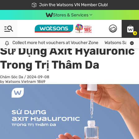
Free Shipping For Order From 249,000Đ
24h Fast delivery in Hồ Chí Minh City
Join the Watsons VN Member Club!
Stores & Services
0
All
Chăm Sóc Cá Nhân
Ch
Collect more hot vouchers at Voucher Zone
Collect more hot vouchers at Voucher Zone
Watsons Safety Al
Sử Dụng Axit Hyaluronic
Trong Trị Thâm Da
Chăm Sóc Da
/
2024-09-08
by Watsons Vietnam
1869