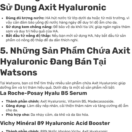
Sử Dụng Axit Hyaluronic
Dùng đủ lượng nước:
HA hút nước từ lớp dưới da hoặc từ môi trường, vì
vậy cần đảm bảo uống đủ nước hàng ngày để duy trì độ ẩm cho da.
Sử dụng kem chống nắng:
Để bảo vệ da khỏi tia UV, giúp ngăn ngừa thâm
sạm và duy trì hiệu quả của HA.
Bắt đầu từ nồng độ thấp:
Nếu bạn mới sử dụng HA, hãy bắt đầu từ sản
phẩm có nồng độ thấp để da dần thích nghi.
5. Những Sản Phẩm Chứa Axit
Hyaluronic Đang Bán Tại
Watsons
Tại Watsons, bạn có thể tìm thấy nhiều sản phẩm chứa Axit Hyaluronic giúp
dưỡng ẩm và trị thâm hiệu quả. Dưới đây là một số sản phẩm nổi bật:
La Roche-Posay Hyalu B5 Serum
Thành phần chính:
Axit Hyaluronic, Vitamin B5, Madecassoside.
Công dụng:
Làm đầy nếp nhăn, cải thiện thâm nám và tăng cường độ ẩm
cho da.
Phù hợp cho:
Da nhạy cảm, da khô và da lão hóa.
Vichy Minéral 89 Hyaluronic Acid Booster
Thành phần chính:
89% Nước khoáng Vichy, Axit Hyaluronic.