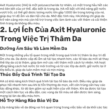
Axit Hyaluronic (HA) là một polysaccharide tự nhiên, có mặt trong hầu hết các
mô liên kết của cơ thể, đặc biệt là trong da. HA nổi bật với khả năng giữ nước
vượt trội, có thể giữ được lượng nước lớn gấp 1.000 lần trọng lượng của nó,
giúp duy trì độ ẩm và đàn hồi cho da. Nhờ đặc tính này, HA không chỉ giúp da
trở nên căng mịn mà còn hỗ trợ trong việc làm lành các vết thâm và cải thiện
tình trạng da không đều màu.
2. Lợi Ích Của Axit Hyaluronic
Trong Việc Trị Thâm Da
Dưỡng Ẩm Sâu Và Làm Mềm Da
Một trong những yếu tố quan trọng nhất trong quá trình trị thâm là duy trì độ
ẩm cho da. Da được cấp đủ ẩm sẽ tái tạo nhanh hơn, các tế bào da mới sẽ thay
thế lớp da cũ bị thâm, giúp làm mờ các vết thâm một cách tự nhiên. HA hoạt
động bằng cách hút nước từ môi trường và từ các lớp da dưới, giữ nước lại ở
lớp biểu bì, giúp da luôn mềm mại và mịn màng.
Thúc Đẩy Quá Trình Tái Tạo Da
HA có khả năng kích thích quá trình tái tạo tế bào da mới. Điều này giúp da
phục hồi nhanh hơn sau khi bị tổn thương do mụn, vết côn trùng cắn hay các
tác động khác, từ đó làm giảm sự xuất hiện của vết thâm. Khi da được tái tạo
một cách liên tục và đều đặn, các vùng da tối màu sẽ dần được làm sáng,
mang lại làn da đều màu hơn.
Hỗ Trợ Hàng Rào Bảo Vệ Da
Lớp màng bảo vệ da đóng vai trò quan trọng trong việc bảo vệ da khỏi các tác