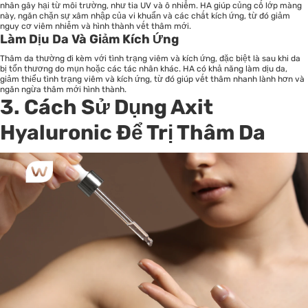
nhân gây hại từ môi trường, như tia UV và ô nhiễm. HA giúp củng cố lớp màng
này, ngăn chặn sự xâm nhập của vi khuẩn và các chất kích ứng, từ đó giảm
nguy cơ viêm nhiễm và hình thành vết thâm mới.
Làm Dịu Da Và Giảm Kích Ứng
Thâm da thường đi kèm với tình trạng viêm và kích ứng, đặc biệt là sau khi da
bị tổn thương do mụn hoặc các tác nhân khác. HA có khả năng làm dịu da,
giảm thiểu tình trạng viêm và kích ứng, từ đó giúp vết thâm nhanh lành hơn và
ngăn ngừa thâm mới hình thành.
3. Cách Sử Dụng Axit
Hyaluronic Để Trị Thâm Da