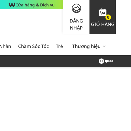
Cửa hàng & Dịch vụ
0
ĐĂNG
GIỎ HÀNG
NHẬP
 Nhân
Chăm Sóc Tóc
Trẻ Em
Thương hiệu
Nam Giới
Chăm Sóc 