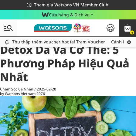
Giao hàng nhanh 24h - Áp dụng khu vực TP. Hồ Chí Minh
Miễn phí giao hàng cho đơn hàng từ 249,000Đ
Tham gia Watsons VN Member Club!
Cửa hàng & Dịch vụ
0
All
Chăm Sóc Cá Nhân
Ch
Thu thập thêm voucher hot tại Trạm Voucher
Thu thập thêm voucher hot tại Trạm Voucher
Cảnh báo An
Detox Da Và Cơ Thể: 5
Phương Pháp Hiệu Quả
Nhất
Chăm Sóc Cá Nhân
/
2025-02-20
by Watsons Vietnam
2076