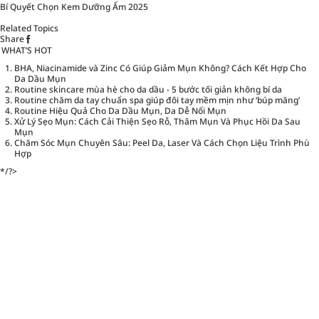
Bí Quyết Chọn Kem Dưỡng Ẩm 2025
Related Topics
Share
WHAT’S HOT
BHA, Niacinamide và Zinc Có Giúp Giảm Mụn Không? Cách Kết Hợp Cho
Da Dầu Mụn
Routine skincare mùa hè cho da dầu - 5 bước tối giản không bí da
Routine chăm da tay chuẩn spa giúp đôi tay mềm mịn như ‘búp măng’
Routine Hiệu Quả Cho Da Dầu Mụn, Da Dễ Nổi Mụn
Xử Lý Sẹo Mụn: Cách Cải Thiện Sẹo Rỗ, Thâm Mụn Và Phục Hồi Da Sau
Mụn
Chăm Sóc Mụn Chuyên Sâu: Peel Da, Laser Và Cách Chọn Liệu Trình Phù
Hợp
*/?>