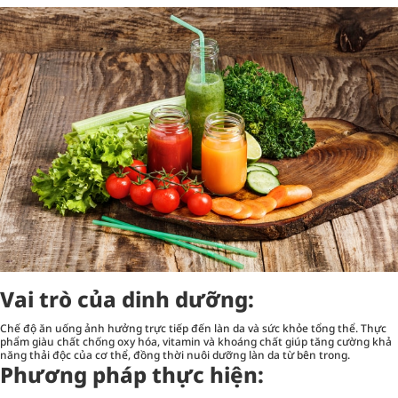
Vai trò của dinh dưỡng:
Chế độ ăn uống ảnh hưởng trực tiếp đến làn da và sức khỏe tổng thể. Thực
phẩm giàu chất chống oxy hóa, vitamin và khoáng chất giúp tăng cường khả
năng thải độc của cơ thể, đồng thời nuôi dưỡng làn da từ bên trong.
Phương pháp thực hiện: