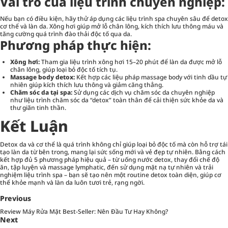
Vai trò của liệu trình chuyên nghiệp:
Nếu bạn có điều kiện, hãy thử áp dụng các liệu trình spa chuyên sâu để detox
cơ thể và làn da. Xông hơi giúp mở lỗ chân lông, kích thích lưu thông máu và
tăng cường quá trình đào thải độc tố qua da.
Phương pháp thực hiện:
Xông hơi:
Tham gia liệu trình xông hơi 15–20 phút để làn da được mở lỗ
chân lông, giúp loại bỏ độc tố tích tụ.
Massage body detox:
Kết hợp các liệu pháp massage body với tinh dầu tự
nhiên giúp kích thích lưu thông và giảm căng thẳng.
Chăm sóc da tại spa:
Sử dụng các dịch vụ chăm sóc da chuyên nghiệp
như liệu trình chăm sóc da “detox” toàn thân để cải thiện sức khỏe da và
thư giãn tinh thần.
Kết Luận
Detox da và cơ thể là quá trình không chỉ giúp loại bỏ độc tố mà còn hỗ trợ tái
tạo làn da từ bên trong, mang lại sức sống mới và vẻ đẹp tự nhiên. Bằng cách
kết hợp đủ 5 phương pháp hiệu quả – từ uống nước detox, thay đổi chế độ
ăn, tập luyện và massage lymphatic, đến sử dụng mặt nạ tự nhiên và trải
nghiệm liệu trình spa – bạn sẽ tạo nên một routine detox toàn diện, giúp cơ
thể khỏe mạnh và làn da luôn tươi trẻ, rạng ngời.
Previous
Review Máy Rửa Mặt Best-Seller: Nên Đầu Tư Hay Không?
Next