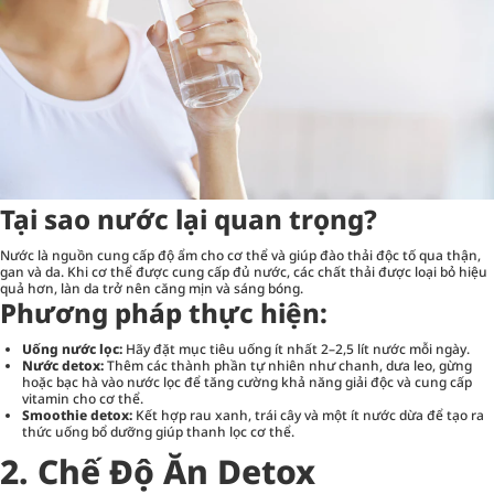
Tại sao nước lại quan trọng?
Nước là nguồn cung cấp độ ẩm cho cơ thể và giúp đào thải độc tố qua thận,
gan và da. Khi cơ thể được cung cấp đủ nước, các chất thải được loại bỏ hiệu
quả hơn, làn da trở nên căng mịn và sáng bóng.
Phương pháp thực hiện:
Uống nước lọc:
Hãy đặt mục tiêu uống ít nhất 2–2,5 lít nước mỗi ngày.
Nước detox:
Thêm các thành phần tự nhiên như chanh, dưa leo, gừng
hoặc bạc hà vào nước lọc để tăng cường khả năng giải độc và cung cấp
vitamin cho cơ thể.
Smoothie detox:
Kết hợp rau xanh, trái cây và một ít nước dừa để tạo ra
thức uống bổ dưỡng giúp thanh lọc cơ thể.
2. Chế Độ Ăn Detox