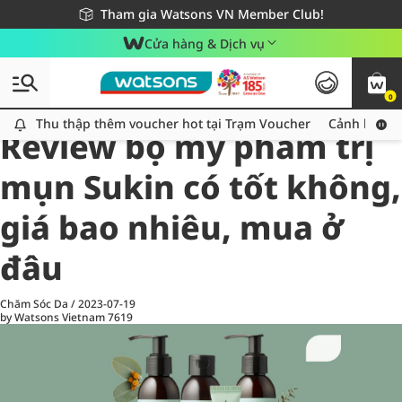
Giao hàng nhanh 24h - Áp dụng khu vực TP. Hồ Chí Minh
Miễn phí giao hàng cho đơn hàng từ 249,000Đ
Tham gia Watsons VN Member Club!
Cửa hàng & Dịch vụ
0
All
Chăm Sóc Cá Nhân
Ch
Thu thập thêm voucher hot tại Trạm Voucher
Thu thập thêm voucher hot tại Trạm Voucher
Cảnh báo An
Review bộ mỹ phẩm trị
mụn Sukin có tốt không,
giá bao nhiêu, mua ở
đâu
Chăm Sóc Da
/
2023-07-19
by Watsons Vietnam
7619