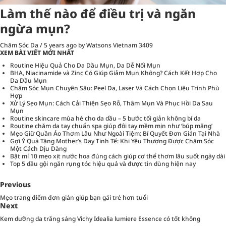
Làm thế nào để điều trị và ngăn
ngừa mụn?
Chăm Sóc Da
/
5 years ago
by Watsons Vietnam
3409
XEM BÀI VIẾT MỚI NHẤT
Routine Hiệu Quả Cho Da Dầu Mụn, Da Dễ Nổi Mụn
BHA, Niacinamide và Zinc Có Giúp Giảm Mụn Không? Cách Kết Hợp Cho
Da Dầu Mụn
Chăm Sóc Mụn Chuyên Sâu: Peel Da, Laser Và Cách Chọn Liệu Trình Phù
Hợp
Xử Lý Sẹo Mụn: Cách Cải Thiện Sẹo Rỗ, Thâm Mụn Và Phục Hồi Da Sau
Mụn
Routine skincare mùa hè cho da dầu – 5 bước tối giản không bí da
Routine chăm da tay chuẩn spa giúp đôi tay mềm mịn như ‘búp măng’
Mẹo Giữ Quần Áo Thơm Lâu Như Ngoài Tiệm: Bí Quyết Đơn Giản Tại Nhà
Gợi Ý Quà Tặng Mother’s Day Tinh Tế: Khi Yêu Thương Được Chăm Sóc
Một Cách Dịu Dàng
Bật mí 10 mẹo xịt nước hoa đúng cách giúp cơ thể thơm lâu suốt ngày dài
Top 5 dầu gội ngăn rụng tóc hiệu quả và được tin dùng hiện nay
Previous
Mẹo trang điểm đơn giản giúp bạn gái trẻ hơn tuổi
Next
Kem dưỡng da trắng sáng Vichy Idealia lumiere Essence có tốt không