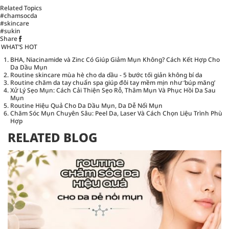
Related Topics
#chamsocda
#skincare
#sukin
Share
WHAT’S HOT
BHA, Niacinamide và Zinc Có Giúp Giảm Mụn Không? Cách Kết Hợp Cho
Da Dầu Mụn
Routine skincare mùa hè cho da dầu - 5 bước tối giản không bí da
Routine chăm da tay chuẩn spa giúp đôi tay mềm mịn như ‘búp măng’
Xử Lý Sẹo Mụn: Cách Cải Thiện Sẹo Rỗ, Thâm Mụn Và Phục Hồi Da Sau
Mụn
Routine Hiệu Quả Cho Da Dầu Mụn, Da Dễ Nổi Mụn
Chăm Sóc Mụn Chuyên Sâu: Peel Da, Laser Và Cách Chọn Liệu Trình Phù
Hợp
RELATED BLOG