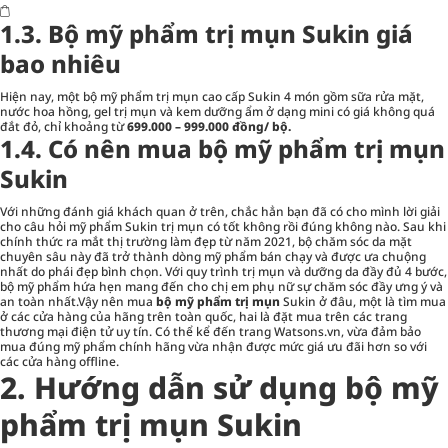
1.3. Bộ mỹ phẩm trị mụn Sukin giá
bao nhiêu
Hiện nay, một bộ mỹ phẩm trị mụn cao cấp Sukin 4 món gồm sữa rửa mặt,
nước hoa hồng, gel trị mụn và kem dưỡng ẩm ở dạng mini có giá không quá
đắt đỏ, chỉ khoảng từ
699.000 – 999.000 đồng/ bộ.
1.4. Có nên mua bộ mỹ phẩm trị mụn
Sukin
Với những đánh giá khách quan ở trên, chắc hẳn bạn đã có cho mình lời giải
cho câu hỏi mỹ phẩm Sukin trị mụn có tốt không rồi đúng không nào. Sau khi
chính thức ra mắt thị trường làm đẹp từ năm 2021, bộ chăm sóc da mặt
chuyên sâu này đã trở thành dòng mỹ phẩm bán chạy và được ưa chuộng
nhất do phái đẹp bình chọn. Với quy trình trị mụn và dưỡng da đầy đủ 4 bước,
bộ mỹ phẩm hứa hẹn mang đến cho chị em phụ nữ sự chăm sóc đầy ưng ý và
an toàn nhất.Vậy nên mua
bộ mỹ phẩm trị mụn
Sukin ở đâu, một là tìm mua
ở các cửa hàng của hãng trên toàn quốc, hai là đặt mua trên các trang
thương mại điện tử uy tín. Có thể kể đến trang Watsons.vn, vừa đảm bảo
mua đúng mỹ phẩm chính hãng vừa nhận được mức giá ưu đãi hơn so với
các cửa hàng offline.
2. Hướng dẫn sử dụng bộ mỹ
phẩm trị mụn Sukin