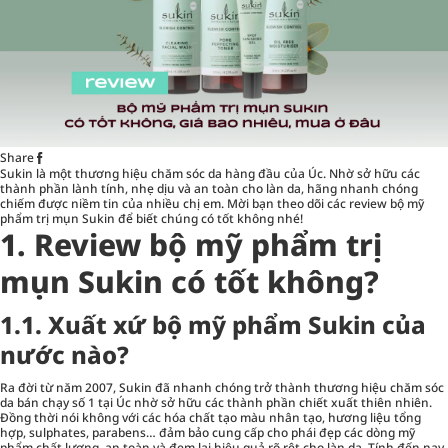
Share
Sukin là một thương hiệu chăm sóc da hàng đầu của Úc. Nhờ sở hữu các
thành phần lành tính, nhẹ dịu và an toàn cho làn da, hãng nhanh chóng
chiếm được niềm tin của nhiều chị em. Mời bạn theo dõi các
review bộ mỹ
phẩm trị mụn Sukin
để biết chúng có tốt không nhé!
1. Review bộ mỹ phẩm trị
mụn Sukin có tốt không?
1.1. Xuất xứ bộ mỹ phẩm Sukin của
nước nào?
Ra đời từ năm 2007, Sukin đã nhanh chóng trở thành thương hiệu chăm sóc
da bán chạy số 1 tại Úc nhờ sở hữu các thành phần chiết xuất thiên nhiên.
Đồng thời nói không với các hóa chất tạo màu nhân tạo, hương liệu tổng
hợp, sulphates, parabens… đảm bảo cung cấp cho phái đẹp các dòng mỹ
phẩm chất lượng, an toàn và đem lại hiệu quả rõ rệt cho làn da. Tính đến nay