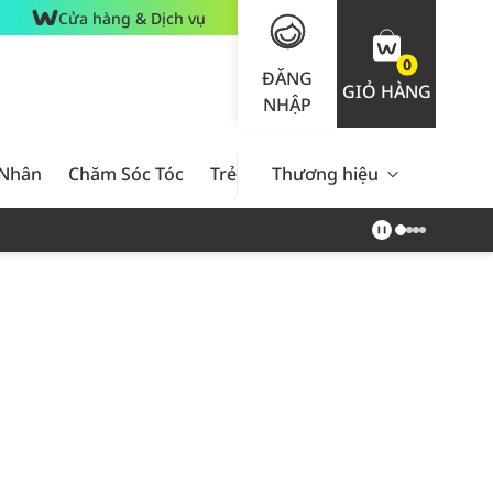
Cửa hàng & Dịch vụ
0
ĐĂNG
GIỎ HÀNG
NHẬP
 Nhân
Chăm Sóc Tóc
Trẻ Em
Thương hiệu
Nam Giới
Chăm Sóc 