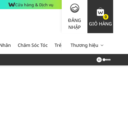
Cửa hàng & Dịch vụ
0
ĐĂNG
GIỎ HÀNG
NHẬP
 Nhân
Chăm Sóc Tóc
Trẻ Em
Thương hiệu
Nam Giới
Chăm Sóc 