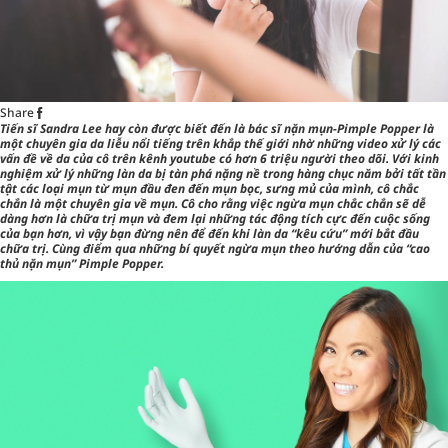
Share
Tiến sĩ Sandra Lee hay còn được biết đến là bác sĩ nặn mụn-Pimple Popper là
một chuyên gia da liễu nổi tiếng trên khắp thế giới nhờ những video xử lý các
vấn đề về da của cô trên kênh youtube có hơn 6 triệu người theo dõi. Với kinh
nghiệm xử lý những làn da bị tàn phá nặng nề trong hàng chục năm bởi tất tần
tật các loại mụn từ mụn đầu đen đến mụn bọc, sưng mủ của mình, cô chắc
chắn là một chuyên gia về mụn. Cô cho rằng việc ngừa mụn chắc chắn sẽ dễ
dàng hơn là chữa trị mụn và đem lại những tác động tích cực đến cuộc sống
của bạn hơn, vì vậy bạn đừng nên để đến khi làn da “kêu cứu” mới bắt đầu
chữa trị. Cùng điểm qua những bí quyết ngừa mụn theo hướng dẫn của “cao
thủ nặn mụn” Pimple Popper.