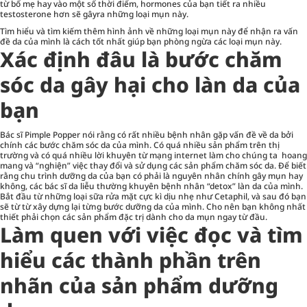
từ bố mẹ hay vào một số thời điểm, hormones của bạn tiết ra nhiều
testosterone hơn sẽ gâyra những loại mụn này.
Tìm hiểu và tìm kiếm thêm hình ảnh về những loại mụn này để nhận ra vấn
đề da của mình là cách tốt nhất giúp bạn phòng ngừa các loại mụn này.
Xác định đâu là bước chăm
sóc da gây hại cho làn da của
bạn
Bác sĩ Pimple Popper nói rằng có rất nhiều bệnh nhân gặp vấn đề về da bởi
chính các bước chăm sóc da của mình. Có quá nhiều sản phẩm trên thị
trường và có quá nhiều lời khuyên từ mạng internet làm cho chúng ta hoang
mang và “nghiện” việc thay đổi và sử dụng các sản phẩm chăm sóc da. Để biết
rằng chu trình dưỡng da của bạn có phải là nguyên nhân chính gây mụn hay
không, các bác sĩ da liễu thường khuyên bệnh nhân “detox” làn da của mình.
Bắt đầu từ những loại sữa rửa mặt cực kì dịu nhẹ như Cetaphil, và sau đó bạn
sẽ từ từ xây dựng lại từng bước dưỡng da của mình. Cho nên bạn không nhất
thiết phải chọn các sản phẩm đặc trị dành cho da mụn ngay từ đầu.
Làm quen với việc đọc và tìm
hiểu các thành phần trên
nhãn của sản phẩm dưỡng