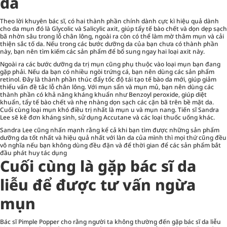
da
Theo lời khuyên bác sĩ, có hai thành phần chính dành cực kì hiệu quả dành
cho da mụn đó là Glycolic và Salicylic axit, giúp tẩy tế bào chết và dọn dẹp sạch
bã nhờn sâu trong lỗ chân lông, ngoài ra còn có thể làm mờ thâm mụn và cải
thiện sắc tố da. Nếu trong các bước dưỡng da của bạn chưa có thành phần
này, bạn nên tìm kiếm các sản phẩm để bổ sung ngay hai loại axit này.
Ngoài ra các bước dưỡng da trị mụn cũng phụ thuộc vào loại mụn bạn đang
gặp phải. Nếu da bạn có nhiều ngòi trứng cá, bạn nên dùng các sản phẩm
retinol. Đây là thành phần thúc đẩy tốc độ tái tạo tế bào da mới, giúp giảm
thiểu vấn đề tắc lỗ chân lông. Với mụn sẩn và mụn mủ, bạn nên dùng các
thành phần có khả năng kháng khuẩn như Benzoyl peroxide, giúp diệt
khuẩn, tẩy tế bào chết và nhẹ nhàng dọn sạch các cặn bã trên bề mặt da.
Cuối cùng loại mụn khó điều trị nhất là mụn u và mụn nang. Tiến sĩ Sandra
Lee sẽ kê đơn kháng sinh, sử dụng Accutane và các loại thuốc uống khác.
Sandra Lee cũng nhấn mạnh rằng kể cả khi bạn tìm được những sản phẩm
dưỡng da tốt nhất và hiệu quả nhất với làn da của mình thì mọi thứ cũng đều
vô nghĩa nếu bạn không dùng đều đặn và để thời gian để các sản phẩm bắt
đầu phát huy tác dụng
Cuối cùng là gặp bác sĩ da
liễu để được tư vấn ngừa
mụn
Bác sĩ Pimple Popper cho rằng người ta không thường đến gặp bác sĩ da liễu