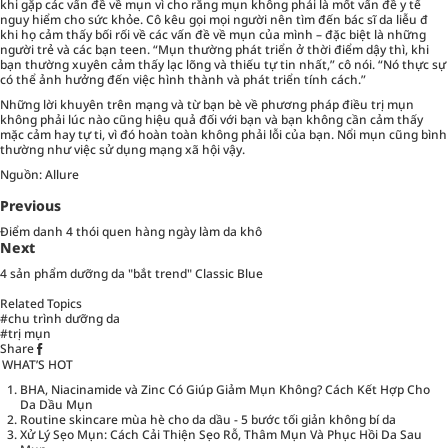
khi gặp các vấn đề về mụn vì cho rằng mụn không phải là mốt vấn đề y tế
nguy hiểm cho sức khỏe. Cô kêu gọi mọi người nên tìm đến bác sĩ da liễu đ
khi họ cảm thấy bối rối về các vấn đề về mụn của mình – đặc biệt là những
người trẻ và các bạn teen. “Mụn thường phát triển ở thời điểm dậy thì, khi
bạn thường xuyên cảm thấy lạc lõng và thiếu tự tin nhất,” cô nói. “Nó thực sự
có thể ảnh hưởng đến việc hình thành và phát triển tính cách.”
Những lời khuyên trên mạng và từ bạn bè về phương pháp điều trị mụn
không phải lúc nào cũng hiệu quả đối với bạn và bạn không cần cảm thấy
mặc cảm hay tự ti, vì đó hoàn toàn không phải lỗi của bạn. Nổi mụn cũng bình
thường như việc sử dụng mạng xã hội vậy.
Nguồn: Allure
Previous
Điểm danh 4 thói quen hàng ngày làm da khô
Next
4 sản phẩm dưỡng da "bắt trend" Classic Blue
Related Topics
#chu trình dưỡng da
#trị mụn
Share
WHAT’S HOT
BHA, Niacinamide và Zinc Có Giúp Giảm Mụn Không? Cách Kết Hợp Cho
Da Dầu Mụn
Routine skincare mùa hè cho da dầu - 5 bước tối giản không bí da
Xử Lý Sẹo Mụn: Cách Cải Thiện Sẹo Rỗ, Thâm Mụn Và Phục Hồi Da Sau