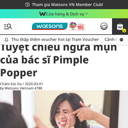
Giao hàng nhanh 24h - Áp dụng khu vực TP. Hồ Chí Minh
Miễn phí giao hàng cho đơn hàng từ 249,000Đ
Tham gia Watsons VN Member Club!
Cửa hàng & Dịch vụ
0
All
Chăm Sóc Cá Nhân
Ch
Thu thập thêm voucher hot tại Trạm Voucher
Thu thập thêm voucher hot tại Trạm Voucher
Cảnh báo An
Tuyệt chiêu ngừa mụn
của bác sĩ Pimple
Popper
Chăm Sóc Da
/
2020-03-01
by Watsons Vietnam
4788