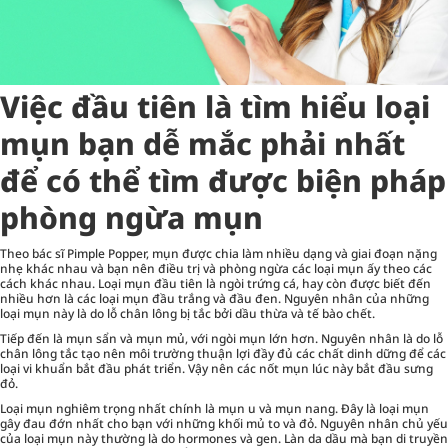
Việc đầu tiên là tìm hiểu loại
mụn bạn dễ mắc phải nhất
để có thể tìm được biện pháp
phòng ngừa mụn
Theo bác sĩ Pimple Popper, mụn được chia làm nhiều dạng và giai đoạn nặng
nhẹ khác nhau và bạn nên điều trị và phòng ngừa các loại mụn ấy theo các
cách khác nhau. Loại mụn đầu tiên là ngòi trứng cá, hay còn được biết đến
nhiều hơn là các loại mụn đầu trắng và đầu đen. Nguyên nhân của những
loại mụn này là do lỗ chân lông bị tắc bởi dầu thừa và tế bào chết.
Tiếp đến là mụn sẩn và mụn mủ, với ngòi mụn lớn hơn. Nguyên nhân là do lỗ
chân lông tắc tạo nên môi trường thuận lợi đầy đủ các chất dinh dững để các
loại vi khuẩn bắt đầu phát triển. Vậy nên các nốt mụn lúc này bắt đầu sưng
đỏ.
Loại mụn nghiêm trọng nhất chính là mụn u và mụn nang. Đây là loại mụn
gây đau đớn nhất cho bạn với những khối mủ to và đỏ. Nguyên nhân chủ yếu
của loại mụn này thường là do hormones và gen. Làn da dầu mà bạn di truyền