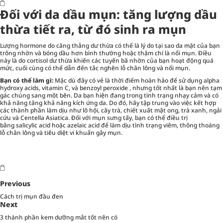
Đối với da dầu mụn: tăng lượng dầu
thừa tiết ra, từ đó sinh ra mụn
Lượng hormone do căng thẳng dư thừa có thể là lý do tại sao da mặt của bạn
trông nhờn và bóng dầu hơn bình thường hoặc thậm chí là nổi mụn. Điều
này là do cortisol dư thừa khiến các tuyến bã nhờn của bạn hoạt động quá
mức, cuối cùng có thể dẫn đến tắc nghẽn lỗ chân lông và nổi mụn.
Bạn có thể làm gì:
Mặc dù đây có vẻ là thời điểm hoàn hảo để sử dụng alpha
hydroxy acids, vitamin C, và benzoyl peroxide , nhưng tốt nhất là bạn nên tạm
gác chúng sang một bên. Da bạn hiện đang trong tình trạng nhạy cảm và có
khả năng tăng khả năng kích ứng da. Do đó, hãy tập trung vào việc kết hợp
các thành phần làm dịu như lô hội, cây trà, chiết xuất mật ong, trà xanh, ngải
cứu và Centella Asiatica. Đối với mụn sưng tấy, bạn có thể điều trị
bằng salicylic acid hoặc azelaic acid để làm dịu tình trạng viêm, thông thoáng
lỗ chân lông và tiêu diệt vi khuẩn gây mụn.
Previous
Cách trị mụn đầu đen
Next
3 thành phần kem dưỡng mắt tốt nên có