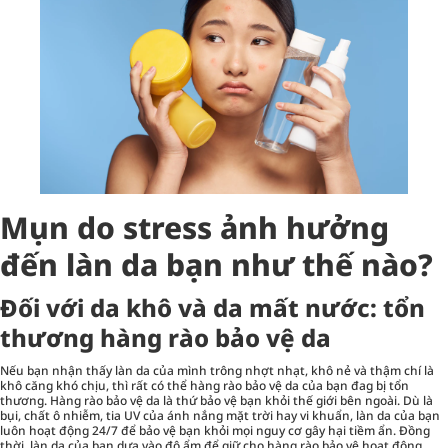
Mụn do stress ảnh hưởng
đến làn da bạn như thế nào?
Đối với da khô và da mất nước: tổn
thương hàng rào bảo vệ da
Nếu bạn nhận thấy làn da của mình trông nhợt nhạt, khô nẻ và thậm chí là
khô căng khó chịu, thì rất có thể hàng rào bảo vệ da của bạn đag bị tổn
thương. Hàng rào bảo vệ da là thứ bảo vệ bạn khỏi thế giới bên ngoài. Dù là
bụi, chất ô nhiễm, tia UV của ánh nắng mặt trời hay vi khuẩn, làn da của bạn
luôn hoạt động 24/7 để bảo vệ bạn khỏi mọi nguy cơ gây hại tiềm ẩn. Đồng
thời, làn da của bạn dựa vào độ ẩm để giữ cho hàng rào bảo vệ hoạt động