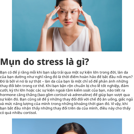
Mụn do stress là gì?
Bạn có để ý rằng mỗi khi bạn sắp trải qua một sự kiện lớn trong đời, làn da
của bạn dường như nghĩ rằng đó là thời điểm hoàn hảo để bắt đầu nổi mụn?
Đó là bởi vì nó là sự thật – làn da của bạn là một chỉ số để phản ánh những
thay đổi bên trong cơ thể. Khi bạn bận rộn chuẩn bị cho lễ tốt nghiệp, đám
cưới, kỳ thi lớn hoặc các sự kiện ngoài tầm kiểm soát của bạn, não tiết ra
hormone căng thẳng (bao gồm cortisol và adrenaline) để giúp bạn vượt qua
sự kiện đó. Bạn cũng sẽ để ý những thay đổi đối với chế độ ăn uống, giấc ngủ
và mức năng lượng của mình trong những khoảng thời gian đó. Vì vậy, khi
bạn bắt đầu nhận thấy những thay đổi trên da của mình, điều này cho thấy
có quá nhiều cortisol.