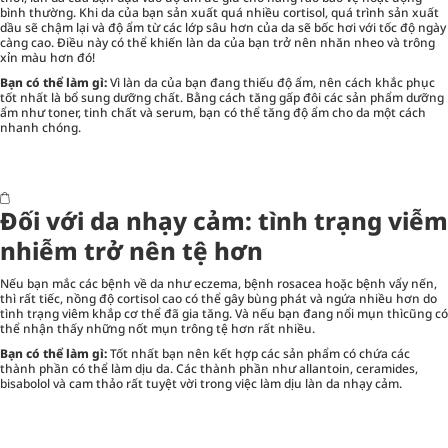
bình thường. Khi da của bạn sản xuất quá nhiều cortisol, quá trình sản xuất
dầu sẽ chậm lại và độ ẩm từ các lớp sâu hơn của da sẽ bốc hơi với tốc độ ngày
càng cao. Điều này có thể khiến làn da của bạn trở nên nhăn nheo và trông
xỉn màu hơn đó!
Bạn có thể làm gì:
Vì làn da của bạn đang thiếu độ ẩm, nên cách khắc phục
tốt nhất là bổ sung dưỡng chất. Bằng cách tăng gấp đôi các sản phẩm dưỡng
ẩm như toner, tinh chất và serum, bạn có thể tăng độ ẩm cho da một cách
nhanh chóng.
Đối với da nhạy cảm: tình trạng viễm
nhiễm trở nên tệ hơn
Nếu bạn mắc các bệnh về da như eczema, bệnh rosacea hoặc bệnh vẩy nến,
thì rất tiếc, nồng độ cortisol cao có thể gây bùng phát và ngứa nhiều hơn do
tình trạng viêm khắp cơ thể đã gia tăng. Và nếu bạn đang nổi mụn thìcũng có
thể nhận thấy những nốt mụn trông tệ hơn rất nhiều.
Bạn có thể làm gì:
Tốt nhất bạn nên kết hợp các sản phẩm có chứa các
thành phần có thể làm dịu da. Các thành phần như allantoin, ceramides,
bisabolol và cam thảo rất tuyệt vời trong việc làm dịu làn da nhạy cảm.