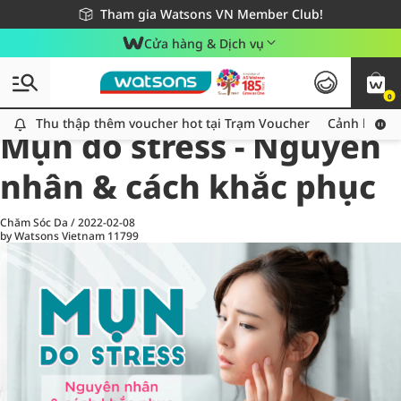
Giao hàng nhanh 24h - Áp dụng khu vực TP. Hồ Chí Minh
Miễn phí giao hàng cho đơn hàng từ 249,000Đ
Tham gia Watsons VN Member Club!
Cửa hàng & Dịch vụ
0
All
Chăm Sóc Cá Nhân
Ch
Thu thập thêm voucher hot tại Trạm Voucher
Thu thập thêm voucher hot tại Trạm Voucher
Cảnh báo An
Mụn do stress - Nguyên
nhân & cách khắc phục
Chăm Sóc Da
/
2022-02-08
by Watsons Vietnam
11799