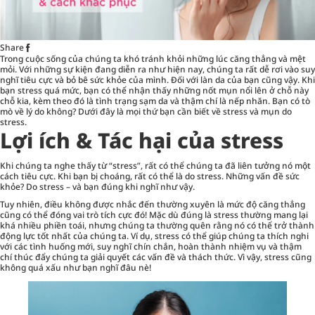
Share
Trong cuộc sống của chúng ta khó tránh khỏi những lúc căng thẳng và mệt
mỏi. Với những sự kiện đang diễn ra như hiện nay, chúng ta rất dễ rơi vào suy
nghĩ tiêu cực và bỏ bê sức khỏe của mình. Đối với làn da của bạn cũng vậy. Khi
bạn stress quá mức, bạn có thể nhận thấy những nốt mụn nổi lên ở chỗ này
chỗ kia, kèm theo đó là tình trạng sạm da và thậm chí là nếp nhăn. Bạn có tò
mò về lý do không? Dưới đây là mọi thứ bạn cần biết về stress và mụn do
stress.
Lợi ích & Tác hại của stress
Khi chúng ta nghe thấy từ “stress”, rất có thể chúng ta đã liên tưởng nó một
cách tiêu cực. Khi bạn bị choáng, rất có thể là do stress. Những vấn đề sức
khỏe? Do stress – và bạn đúng khi nghĩ như vậy.
Tuy nhiên, điều không được nhắc đến thường xuyên là mức độ căng thẳng
cũng có thể đóng vai trò tích cực đó! Mặc dù đúng là stress thường mang lại
khá nhiều phiền toái, nhưng chúng ta thường quên rằng nó có thể trở thành
động lực tốt nhất của chúng ta. Ví dụ, stress có thể giúp chúng ta thích nghi
với các tình huống mới, suy nghĩ chín chắn, hoàn thành nhiệm vụ và thậm
chí thúc đẩy chúng ta giải quyết các vấn đề và thách thức. Vì vậy, stress cũng
không quá xấu như bạn nghĩ đâu nè!