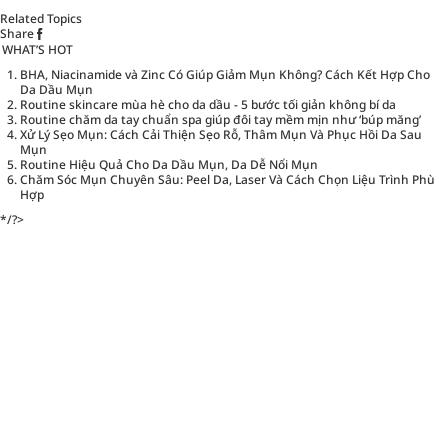
Related Topics
Share
WHAT’S HOT
BHA, Niacinamide và Zinc Có Giúp Giảm Mụn Không? Cách Kết Hợp Cho
Da Dầu Mụn
Routine skincare mùa hè cho da dầu - 5 bước tối giản không bí da
Routine chăm da tay chuẩn spa giúp đôi tay mềm mịn như ‘búp măng’
Xử Lý Sẹo Mụn: Cách Cải Thiện Sẹo Rỗ, Thâm Mụn Và Phục Hồi Da Sau
Mụn
Routine Hiệu Quả Cho Da Dầu Mụn, Da Dễ Nổi Mụn
Chăm Sóc Mụn Chuyên Sâu: Peel Da, Laser Và Cách Chọn Liệu Trình Phù
Hợp
*/?>