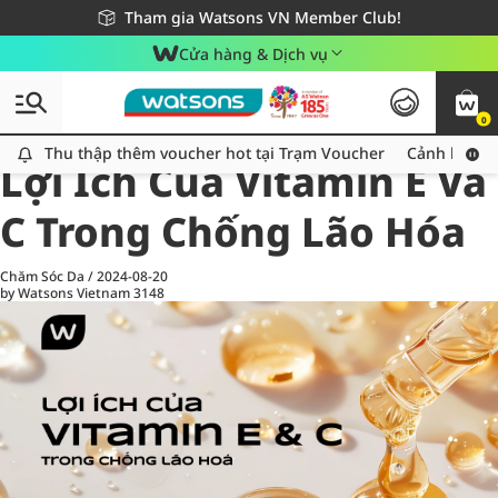
Giao hàng nhanh 24h - Áp dụng khu vực TP. Hồ Chí Minh
Miễn phí giao hàng cho đơn hàng từ 249,000Đ
Tham gia Watsons VN Member Club!
Cửa hàng & Dịch vụ
0
All
Chăm Sóc Cá Nhân
Ch
Thu thập thêm voucher hot tại Trạm Voucher
Thu thập thêm voucher hot tại Trạm Voucher
Cảnh báo An
Lợi Ích Của Vitamin E Và
C Trong Chống Lão Hóa
Chăm Sóc Da
/
2024-08-20
by Watsons Vietnam
3148