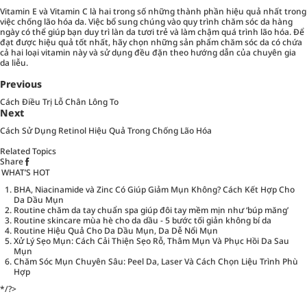
Vitamin E và Vitamin C là hai trong số những thành phần hiệu quả nhất trong
việc chống lão hóa da. Việc bổ sung chúng vào quy trình chăm sóc da hàng
ngày có thể giúp bạn duy trì làn da tươi trẻ và làm chậm quá trình lão hóa. Để
đạt được hiệu quả tốt nhất, hãy chọn những sản phẩm chăm sóc da có chứa
cả hai loại vitamin này và sử dụng đều đặn theo hướng dẫn của chuyên gia
da liễu.
Previous
Cách Điều Trị Lỗ Chân Lông To
Next
Cách Sử Dụng Retinol Hiệu Quả Trong Chống Lão Hóa
Related Topics
Share
WHAT’S HOT
BHA, Niacinamide và Zinc Có Giúp Giảm Mụn Không? Cách Kết Hợp Cho
Da Dầu Mụn
Routine chăm da tay chuẩn spa giúp đôi tay mềm mịn như ‘búp măng’
Routine skincare mùa hè cho da dầu - 5 bước tối giản không bí da
Routine Hiệu Quả Cho Da Dầu Mụn, Da Dễ Nổi Mụn
Xử Lý Sẹo Mụn: Cách Cải Thiện Sẹo Rỗ, Thâm Mụn Và Phục Hồi Da Sau
Mụn
Chăm Sóc Mụn Chuyên Sâu: Peel Da, Laser Và Cách Chọn Liệu Trình Phù
Hợp
*/?>