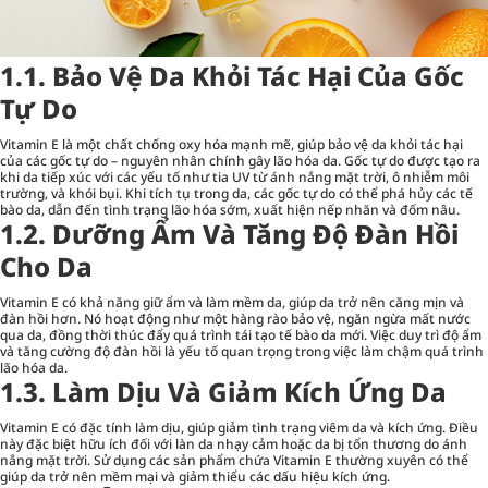
1.1. Bảo Vệ Da Khỏi Tác Hại Của Gốc
Tự Do
Vitamin E là một chất chống oxy hóa mạnh mẽ, giúp bảo vệ da khỏi tác hại
của các gốc tự do – nguyên nhân chính gây lão hóa da. Gốc tự do được tạo ra
khi da tiếp xúc với các yếu tố như tia UV từ ánh nắng mặt trời, ô nhiễm môi
trường, và khói bụi. Khi tích tụ trong da, các gốc tự do có thể phá hủy các tế
bào da, dẫn đến tình trạng lão hóa sớm, xuất hiện nếp nhăn và đốm nâu.
1.2. Dưỡng Ẩm Và Tăng Độ Đàn Hồi
Cho Da
Vitamin E có khả năng giữ ẩm và làm mềm da, giúp da trở nên căng mịn và
đàn hồi hơn. Nó hoạt động như một hàng rào bảo vệ, ngăn ngừa mất nước
qua da, đồng thời thúc đẩy quá trình tái tạo tế bào da mới. Việc duy trì độ ẩm
và tăng cường độ đàn hồi là yếu tố quan trọng trong việc làm chậm quá trình
lão hóa da.
1.3. Làm Dịu Và Giảm Kích Ứng Da
Vitamin E có đặc tính làm dịu, giúp giảm tình trạng viêm da và kích ứng. Điều
này đặc biệt hữu ích đối với làn da nhạy cảm hoặc da bị tổn thương do ánh
nắng mặt trời. Sử dụng các sản phẩm chứa Vitamin E thường xuyên có thể
giúp da trở nên mềm mại và giảm thiểu các dấu hiệu kích ứng.