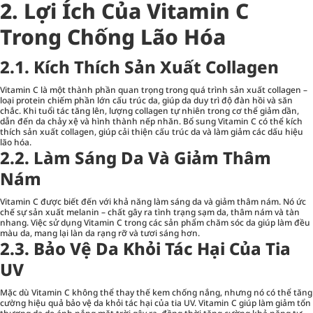
2. Lợi Ích Của Vitamin C
Trong Chống Lão Hóa
2.1. Kích Thích Sản Xuất Collagen
Vitamin C là một thành phần quan trọng trong quá trình sản xuất collagen –
loại protein chiếm phần lớn cấu trúc da, giúp da duy trì độ đàn hồi và săn
chắc. Khi tuổi tác tăng lên, lượng collagen tự nhiên trong cơ thể giảm dần,
dẫn đến da chảy xệ và hình thành nếp nhăn. Bổ sung Vitamin C có thể kích
thích sản xuất collagen, giúp cải thiện cấu trúc da và làm giảm các dấu hiệu
lão hóa.
2.2. Làm Sáng Da Và Giảm Thâm
Nám
Vitamin C được biết đến với khả năng làm sáng da và giảm thâm nám. Nó ức
chế sự sản xuất melanin – chất gây ra tình trạng sạm da, thâm nám và tàn
nhang. Việc sử dụng Vitamin C trong các sản phẩm chăm sóc da giúp làm đều
màu da, mang lại làn da rạng rỡ và tươi sáng hơn.
2.3. Bảo Vệ Da Khỏi Tác Hại Của Tia
UV
Mặc dù Vitamin C không thể thay thế kem chống nắng, nhưng nó có thể tăng
cường hiệu quả bảo vệ da khỏi tác hại của tia UV. Vitamin C giúp làm giảm tổn