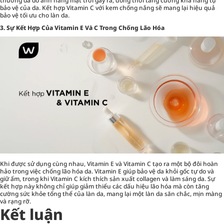
thương da do ánh nắng mặt trời gây ra, đồng thời tăng cường khả năng tự
bảo vệ của da. Kết hợp Vitamin C với kem chống nắng sẽ mang lại hiệu quả
bảo vệ tối ưu cho làn da.
3. Sự Kết Hợp Của Vitamin E Và C Trong Chống Lão Hóa
Khi được sử dụng cùng nhau, Vitamin E và Vitamin C tạo ra một bộ đôi hoàn
hảo trong việc chống lão hóa da. Vitamin E giúp bảo vệ da khỏi gốc tự do và
giữ ẩm, trong khi Vitamin C kích thích sản xuất collagen và làm sáng da. Sự
kết hợp này không chỉ giúp giảm thiểu các dấu hiệu lão hóa mà còn tăng
cường sức khỏe tổng thể của làn da, mang lại một làn da săn chắc, mịn màng
và rạng rỡ.
Kết luận