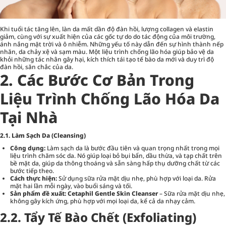
Khi tuổi tác tăng lên, làn da mất dần độ đàn hồi, lượng collagen và elastin
giảm, cùng với sự xuất hiện của các gốc tự do do tác động của môi trường,
ánh nắng mặt trời và ô nhiễm. Những yếu tố này dẫn đến sự hình thành nếp
nhăn, da chảy xệ và sạm màu. Một liệu trình chống lão hóa giúp bảo vệ da
khỏi những tác nhân gây hại, kích thích tái tạo tế bào da mới và duy trì độ
đàn hồi, săn chắc của da.
2. Các Bước Cơ Bản Trong
Liệu Trình Chống Lão Hóa Da
Tại Nhà
2.1. Làm Sạch Da (Cleansing)
Công dụng:
Làm sạch da là bước đầu tiên và quan trọng nhất trong mọi
liệu trình chăm sóc da. Nó giúp loại bỏ bụi bẩn, dầu thừa, và tạp chất trên
bề mặt da, giúp da thông thoáng và sẵn sàng hấp thụ dưỡng chất từ các
bước tiếp theo.
Cách thực hiện:
Sử dụng sữa rửa mặt dịu nhẹ, phù hợp với loại da. Rửa
mặt hai lần mỗi ngày, vào buổi sáng và tối.
Sản phẩm đề xuất:
Cetaphil Gentle Skin Cleanser
– Sữa rửa mặt dịu nhẹ,
không gây kích ứng, phù hợp với mọi loại da, kể cả da nhạy cảm.
2.2. Tẩy Tế Bào Chết (Exfoliating)