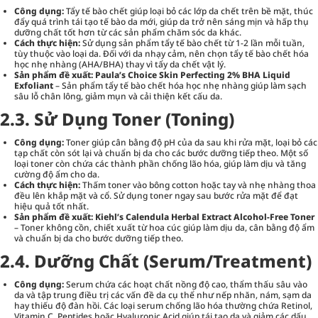
Công dụng:
Tẩy tế bào chết giúp loại bỏ các lớp da chết trên bề mặt, thúc
đẩy quá trình tái tạo tế bào da mới, giúp da trở nên sáng mịn và hấp thụ
dưỡng chất tốt hơn từ các sản phẩm chăm sóc da khác.
Cách thực hiện:
Sử dụng sản phẩm tẩy tế bào chết từ 1-2 lần mỗi tuần,
tùy thuộc vào loại da. Đối với da nhạy cảm, nên chọn tẩy tế bào chết hóa
học nhẹ nhàng (AHA/BHA) thay vì tẩy da chết vật lý.
Sản phẩm đề xuất:
Paula’s Choice Skin Perfecting 2% BHA Liquid
Exfoliant
– Sản phẩm tẩy tế bào chết hóa học nhẹ nhàng giúp làm sạch
sâu lỗ chân lông, giảm mụn và cải thiện kết cấu da.
2.3. Sử Dụng Toner (Toning)
Công dụng:
Toner giúp cân bằng độ pH của da sau khi rửa mặt, loại bỏ các
tạp chất còn sót lại và chuẩn bị da cho các bước dưỡng tiếp theo. Một số
loại toner còn chứa các thành phần chống lão hóa, giúp làm dịu và tăng
cường độ ẩm cho da.
Cách thực hiện:
Thấm toner vào bông cotton hoặc tay và nhẹ nhàng thoa
đều lên khắp mặt và cổ. Sử dụng toner ngay sau bước rửa mặt để đạt
hiệu quả tốt nhất.
Sản phẩm đề xuất:
Kiehl’s Calendula Herbal Extract Alcohol-Free Toner
– Toner không cồn, chiết xuất từ hoa cúc giúp làm dịu da, cân bằng độ ẩm
và chuẩn bị da cho bước dưỡng tiếp theo.
2.4. Dưỡng Chất (Serum/Treatment)
Công dụng:
Serum chứa các hoạt chất nồng độ cao, thẩm thấu sâu vào
da và tập trung điều trị các vấn đề da cụ thể như nếp nhăn, nám, sạm da
hay thiếu độ đàn hồi. Các loại serum chống lão hóa thường chứa Retinol,
Vitamin C, Peptides hoặc Hyaluronic Acid giúp tái tạo da và giảm các dấu