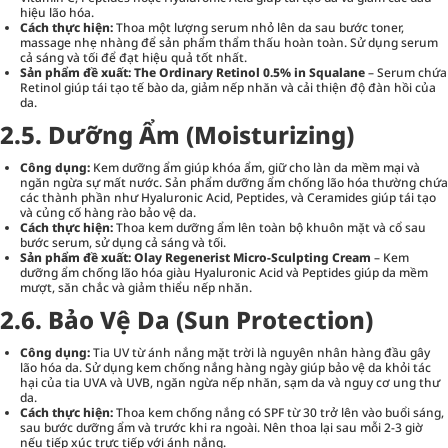
hiệu lão hóa.
Cách thực hiện:
Thoa một lượng serum nhỏ lên da sau bước toner,
massage nhẹ nhàng để sản phẩm thẩm thấu hoàn toàn. Sử dụng serum
cả sáng và tối để đạt hiệu quả tốt nhất.
Sản phẩm đề xuất:
The Ordinary Retinol 0.5% in Squalane
– Serum chứa
Retinol giúp tái tạo tế bào da, giảm nếp nhăn và cải thiện độ đàn hồi của
da.
2.5. Dưỡng Ẩm (Moisturizing)
Công dụng:
Kem dưỡng ẩm giúp khóa ẩm, giữ cho làn da mềm mại và
ngăn ngừa sự mất nước. Sản phẩm dưỡng ẩm chống lão hóa thường chứa
các thành phần như Hyaluronic Acid, Peptides, và Ceramides giúp tái tạo
và củng cố hàng rào bảo vệ da.
Cách thực hiện:
Thoa kem dưỡng ẩm lên toàn bộ khuôn mặt và cổ sau
bước serum, sử dụng cả sáng và tối.
Sản phẩm đề xuất:
Olay Regenerist Micro-Sculpting Cream
– Kem
dưỡng ẩm chống lão hóa giàu Hyaluronic Acid và Peptides giúp da mềm
mượt, săn chắc và giảm thiểu nếp nhăn.
2.6. Bảo Vệ Da (Sun Protection)
Công dụng:
Tia UV từ ánh nắng mặt trời là nguyên nhân hàng đầu gây
lão hóa da. Sử dụng kem chống nắng hàng ngày giúp bảo vệ da khỏi tác
hại của tia UVA và UVB, ngăn ngừa nếp nhăn, sạm da và nguy cơ ung thư
da.
Cách thực hiện:
Thoa kem chống nắng có SPF từ 30 trở lên vào buổi sáng,
sau bước dưỡng ẩm và trước khi ra ngoài. Nên thoa lại sau mỗi 2-3 giờ
nếu tiếp xúc trực tiếp với ánh nắng.