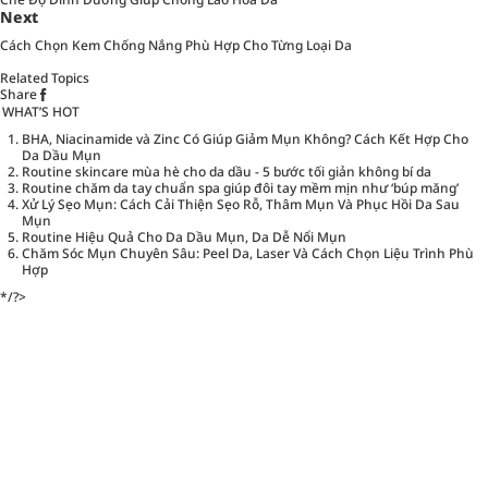
Next
Cách Chọn Kem Chống Nắng Phù Hợp Cho Từng Loại Da
Related Topics
Share
WHAT’S HOT
BHA, Niacinamide và Zinc Có Giúp Giảm Mụn Không? Cách Kết Hợp Cho
Da Dầu Mụn
Routine skincare mùa hè cho da dầu - 5 bước tối giản không bí da
Routine chăm da tay chuẩn spa giúp đôi tay mềm mịn như ‘búp măng’
Xử Lý Sẹo Mụn: Cách Cải Thiện Sẹo Rỗ, Thâm Mụn Và Phục Hồi Da Sau
Mụn
Routine Hiệu Quả Cho Da Dầu Mụn, Da Dễ Nổi Mụn
Chăm Sóc Mụn Chuyên Sâu: Peel Da, Laser Và Cách Chọn Liệu Trình Phù
Hợp
*/?>