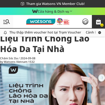
Giao hàng nhanh 24h - Áp dụng khu vực TP. Hồ Chí Minh
Miễn phí giao hàng cho đơn hàng từ 249,000Đ
Tham gia Watsons VN Member Club!
Cửa hàng & Dịch vụ
0
All
Chăm Sóc Cá Nhân
Ch
Thu thập thêm voucher hot tại Trạm Voucher
Thu thập thêm voucher hot tại Trạm Voucher
Cảnh báo An
Liệu Trình Chống Lão
Hóa Da Tại Nhà
Chăm Sóc Da
/
2024-09-08
by Watsons Vietnam
1532