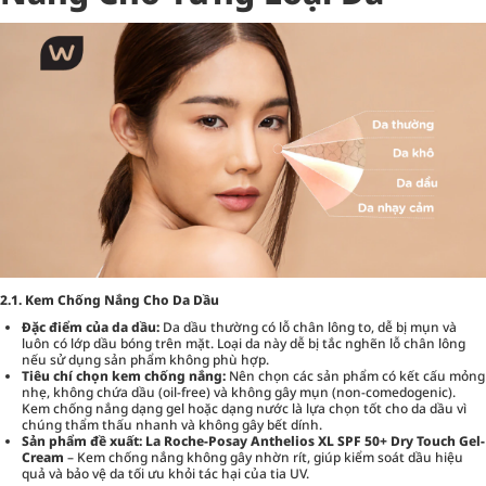
2.1. Kem Chống Nắng Cho Da Dầu
Đặc điểm của da dầu:
Da dầu thường có lỗ chân lông to, dễ bị mụn và
luôn có lớp dầu bóng trên mặt. Loại da này dễ bị tắc nghẽn lỗ chân lông
nếu sử dụng sản phẩm không phù hợp.
Tiêu chí chọn kem chống nắng:
Nên chọn các sản phẩm có kết cấu mỏng
nhẹ, không chứa dầu (oil-free) và không gây mụn (non-comedogenic).
Kem chống nắng dạng gel hoặc dạng nước là lựa chọn tốt cho da dầu vì
chúng thẩm thấu nhanh và không gây bết dính.
Sản phẩm đề xuất:
La Roche-Posay Anthelios XL SPF 50+ Dry Touch Gel-
Cream
– Kem chống nắng không gây nhờn rít, giúp kiểm soát dầu hiệu
quả và bảo vệ da tối ưu khỏi tác hại của tia UV.