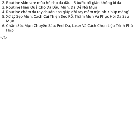
Routine skincare mùa hè cho da dầu - 5 bước tối giản không bí da
Routine Hiệu Quả Cho Da Dầu Mụn, Da Dễ Nổi Mụn
Routine chăm da tay chuẩn spa giúp đôi tay mềm mịn như ‘búp măng’
Xử Lý Sẹo Mụn: Cách Cải Thiện Sẹo Rỗ, Thâm Mụn Và Phục Hồi Da Sau
Mụn
Chăm Sóc Mụn Chuyên Sâu: Peel Da, Laser Và Cách Chọn Liệu Trình Phù
Hợp
*/?>