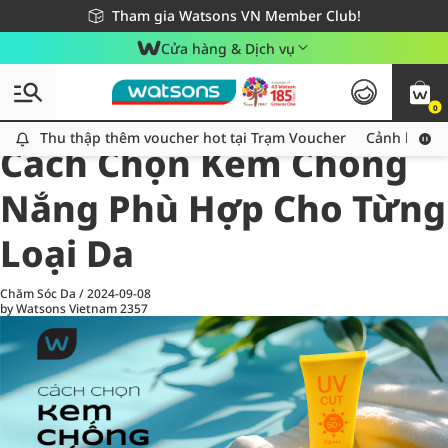
Giao hàng nhanh 24h - Áp dụng khu vực TP. Hồ Chí Minh
Miễn phí giao hàng cho đơn hàng từ 249,000Đ
Tham gia Watsons VN Member Club!
Cửa hàng & Dịch vụ
0
All
Chăm Sóc Cá Nhân
Ch
Thu thập thêm voucher hot tại Trạm Voucher
Thu thập thêm voucher hot tại Trạm Voucher
Cảnh báo An
Cách Chọn Kem Chống
Nắng Phù Hợp Cho Từng
Loại Da
Chăm Sóc Da
/
2024-09-08
by Watsons Vietnam
2357