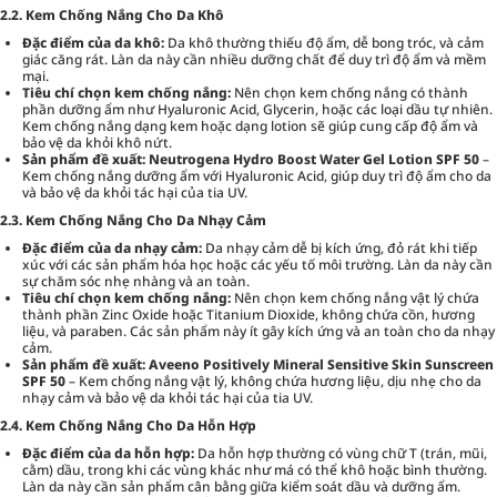
2.2. Kem Chống Nắng Cho Da Khô
Đặc điểm của da khô:
Da khô thường thiếu độ ẩm, dễ bong tróc, và cảm
giác căng rát. Làn da này cần nhiều dưỡng chất để duy trì độ ẩm và mềm
mại.
Tiêu chí chọn kem chống nắng:
Nên chọn kem chống nắng có thành
phần dưỡng ẩm như Hyaluronic Acid, Glycerin, hoặc các loại dầu tự nhiên.
Kem chống nắng dạng kem hoặc dạng lotion sẽ giúp cung cấp độ ẩm và
bảo vệ da khỏi khô nứt.
Sản phẩm đề xuất:
Neutrogena Hydro Boost Water Gel Lotion SPF 50
–
Kem chống nắng dưỡng ẩm với Hyaluronic Acid, giúp duy trì độ ẩm cho da
và bảo vệ da khỏi tác hại của tia UV.
2.3. Kem Chống Nắng Cho Da Nhạy Cảm
Đặc điểm của da nhạy cảm:
Da nhạy cảm dễ bị kích ứng, đỏ rát khi tiếp
xúc với các sản phẩm hóa học hoặc các yếu tố môi trường. Làn da này cần
sự chăm sóc nhẹ nhàng và an toàn.
Tiêu chí chọn kem chống nắng:
Nên chọn kem chống nắng vật lý chứa
thành phần Zinc Oxide hoặc Titanium Dioxide, không chứa cồn, hương
liệu, và paraben. Các sản phẩm này ít gây kích ứng và an toàn cho da nhạy
cảm.
Sản phẩm đề xuất:
Aveeno Positively Mineral Sensitive Skin Sunscreen
SPF 50
– Kem chống nắng vật lý, không chứa hương liệu, dịu nhẹ cho da
nhạy cảm và bảo vệ da khỏi tác hại của tia UV.
2.4. Kem Chống Nắng Cho Da Hỗn Hợp
Đặc điểm của da hỗn hợp:
Da hỗn hợp thường có vùng chữ T (trán, mũi,
cằm) dầu, trong khi các vùng khác như má có thể khô hoặc bình thường.
Làn da này cần sản phẩm cân bằng giữa kiểm soát dầu và dưỡng ẩm.