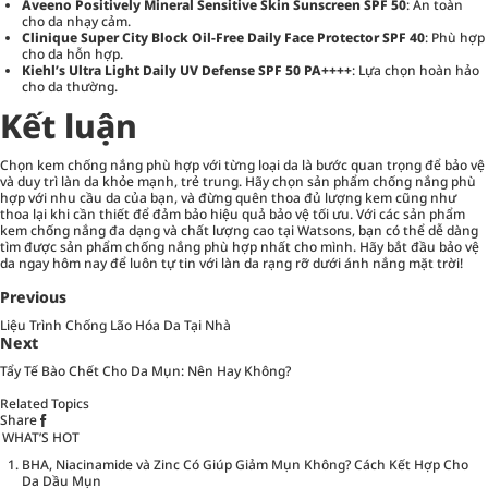
Aveeno Positively Mineral Sensitive Skin Sunscreen SPF 50
: An toàn
cho da nhạy cảm.
Clinique Super City Block Oil-Free Daily Face Protector SPF 40
: Phù hợp
cho da hỗn hợp.
Kiehl’s Ultra Light Daily UV Defense SPF 50 PA++++
: Lựa chọn hoàn hảo
cho da thường.
Kết luận
Chọn kem chống nắng phù hợp với từng loại da là bước quan trọng để bảo vệ
và duy trì làn da khỏe mạnh, trẻ trung. Hãy chọn sản phẩm chống nắng phù
hợp với nhu cầu da của bạn, và đừng quên thoa đủ lượng kem cũng như
thoa lại khi cần thiết để đảm bảo hiệu quả bảo vệ tối ưu. Với các sản phẩm
kem chống nắng đa dạng và chất lượng cao tại Watsons, bạn có thể dễ dàng
tìm được sản phẩm chống nắng phù hợp nhất cho mình. Hãy bắt đầu bảo vệ
da ngay hôm nay để luôn tự tin với làn da rạng rỡ dưới ánh nắng mặt trời!
Previous
Liệu Trình Chống Lão Hóa Da Tại Nhà
Next
Tẩy Tế Bào Chết Cho Da Mụn: Nên Hay Không?
Related Topics
Share
WHAT’S HOT
BHA, Niacinamide và Zinc Có Giúp Giảm Mụn Không? Cách Kết Hợp Cho
Da Dầu Mụn