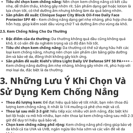
Tiêu chí chọn kem chống nắng:
Nên chọn kem chống nắng có kết cấu
nhẹ, dễ thẩm thấu, không gây nhờn rít. Sản phẩm dạng gel hoặc lotion là
lựa chọn tốt, có thể dưỡng ẩm nhưng không làm da quá bóng nhờn.
Sản phẩm đề xuất:
Clinique Super City Block Oil-Free Daily Face
Protector SPF 40
– Kem chống nắng dạng gel nhẹ nhàng, phù hợp cho da
hỗn hợp, giúp kiểm soát dầu vùng chữ T và dưỡng ẩm cho vùng da khô.
2.5. Kem Chống Nắng Cho Da Thường
Đặc điểm của da thường:
Da thường không quá dầu cũng không quá
khô, ít có vấn đề da nghiêm trọng và có độ đàn hồi tốt.
Tiêu chí chọn kem chống nắng:
Da thường có thể sử dụng hầu hết các
loại kem chống nắng, nhưng nên chọn sản phẩm cân bằng giữa dưỡng
ẩm và bảo vệ da, đồng thời không gây kích ứng.
Sản phẩm đề xuất:
Kiehl’s Ultra Light Daily UV Defense SPF 50 PA++++
–
Kem chống nắng dưỡng ẩm nhẹ nhàng, không gây nhờn rít, phù hợp với
mọi loại da, đặc biệt là da thường.
3. Những Lưu Ý Khi Chọn Và
Sử Dụng Kem Chống Nắng
Thoa đủ lượng kem:
Để đạt hiệu quả bảo vệ tốt nhất, bạn nên thoa đủ
lượng kem chống nắng, ít nhất là 1/4 muỗng cà phê cho mặt và cổ.
Thoa lại sau mỗi 2-3 giờ:
Nếu tiếp xúc nhiều với ánh nắng, đặc biệt khi
bơi lội hoặc ra mồ hôi nhiều, bạn nên thoa lại kem chống nắng sau mỗi 2-3
giờ để duy trì hiệu quả bảo vệ.
Chọn kem chống nắng phổ rộng:
Kem chống nắng phổ rộng giúp bảo vệ
da khỏi cả tia UVA và UVB, ngăn ngừa lão hóa sớm và các vấn đề về da