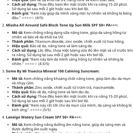
Cách sử dụng:
Thoa đều kem lên mặt trước khi ra nắng 15-20 phút.
Sử dụng lại sau mỗi 2 giờ hoặc sau khi bơi lội.
Đánh giá:
“Kem này giúp da mình sáng mịn tự nhiên và không bị bóng
dầu.” ⭐⭐⭐⭐☆ (4/5)
Missha All Around Safe Block Tone Up Sun Milk SPF 50+ PA+++:
Mô tả:
Kem chống nắng dạng sữa nâng tone, giúp da sáng hồng tự
nhiên và bảo vệ da khỏi tia UV.
Thành phần:
Titanium dioxide, zinc oxide, chiết xuất từ hoa hồng.
Hiệu quả:
Bảo vệ da, nâng tone và làm sáng da.
Cách sử dụng:
Lắc đều, thoa một lượng vừa đủ lên mặt và cổ trước khi
ra nắng. Sử dụng lại sau mỗi 2 giờ hoặc sau khi bơi lội.
Đánh giá:
“Kem này làm da mình sáng hồng tự nhiên và không bị
nhờn.” ⭐⭐⭐⭐☆ (4.5/5)
Some By Mi Truecica Mineral 100 Calming Suncream:
Mô tả:
Kem chống nắng khoáng chất nâng tone, giúp làm dịu da mụn
và nhạy cảm.
Thành phần:
Zinc oxide, chiết xuất từ tràm trà, niacinamide.
Hiệu quả:
Bảo vệ da, nâng tone và làm dịu da.
Cách sử dụng:
Thoa đều kem lên mặt trước khi ra nắng 15-20 phút.
Sử dụng lại sau mỗi 2 giờ hoặc sau khi bơi lội.
Đánh giá:
“Kem này rất tốt cho da mụn của mình, da sáng và không bị
kích ứng.” ⭐⭐⭐⭐⭐ (5/5)
Laneige Watery Sun Cream SPF 50+ PA+++:
Mô tả:
Kem chống nắng dưỡng ẩm nâng tone, giúp da sáng mịn và
được dưỡng ẩm suốt ngày.