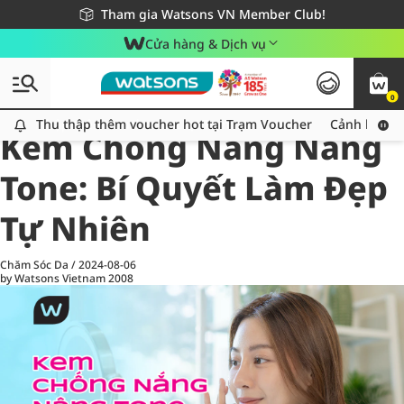
Giao hàng nhanh 24h - Áp dụng khu vực TP. Hồ Chí Minh
Miễn phí giao hàng cho đơn hàng từ 249,000Đ
Tham gia Watsons VN Member Club!
Cửa hàng & Dịch vụ
0
All
Chăm Sóc Cá Nhân
Ch
Thu thập thêm voucher hot tại Trạm Voucher
Thu thập thêm voucher hot tại Trạm Voucher
Cảnh báo An
Kem Chống Nắng Nâng
Tone: Bí Quyết Làm Đẹp
Tự Nhiên
Chăm Sóc Da
/
2024-08-06
by Watsons Vietnam
2008