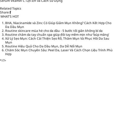
Serum Vitamin C: Lợi Ích và Cách Sử Dụng
Related Topics
Share
WHAT’S HOT
BHA, Niacinamide và Zinc Có Giúp Giảm Mụn Không? Cách Kết Hợp Cho
Da Dầu Mụn
Routine skincare mùa hè cho da dầu - 5 bước tối giản không bí da
Routine chăm da tay chuẩn spa giúp đôi tay mềm mịn như ‘búp măng’
Xử Lý Sẹo Mụn: Cách Cải Thiện Sẹo Rỗ, Thâm Mụn Và Phục Hồi Da Sau
Mụn
Routine Hiệu Quả Cho Da Dầu Mụn, Da Dễ Nổi Mụn
Chăm Sóc Mụn Chuyên Sâu: Peel Da, Laser Và Cách Chọn Liệu Trình Phù
Hợp
*/?>