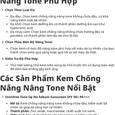
Nâng Tone Phù Hợp
Chọn Theo Loại Da:
Da dầu: Chọn kem chống nắng nâng tone không chứa dầu, có khả
năng kiểm soát bã nhờn.
Da khô: Chọn kem dưỡng ẩm có thành phần dưỡng ẩm cao như
hyaluronic acid.
Da nhạy cảm: Chọn kem chống nắng không chứa hương liệu và
paraben, có thành phần làm dịu da như lô hội.
Chọn Theo Mức Độ Nâng Tone:
Chọn kem có mức độ nâng tone phù hợp với màu da tự nhiên của bạn,
tránh chọn tone quá sáng hoặc quá tối so với màu da thật.
Kiểm Tra Độ Phù Hợp:
Thử một lượng nhỏ kem trên vùng da nhỏ trước khi sử dụng toàn mặt
để đảm bảo không gây kích ứng.
Các Sản Phẩm Kem Chống
Nắng Nâng Tone Nổi Bật
Innisfree Tone Up No Sebum Sunscreen SPF 50+ PA+++:
Mô tả:
Kem chống nắng nâng tone không chứa dầu, kiểm soát bã
nhờn và giúp da sáng mịn tự nhiên.
Thành phần:
Zinc oxide, niacinamide, chiết xuất trà xanh.
Hiệu quả:
Bảo vệ da khỏi tia UV, nâng tone và kiểm soát dầu.