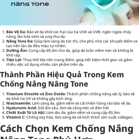
Bảo Vệ Da:
Bảo vệ da khỏi tác hại của tia UVA và UVB, ngăn ngừa cháy
nắng, lão hóa sớm và ung thư da.
Nâng Tone Da:
Giúp làm sáng da tức thì, che phủ nhẹ các khuyết điểm và
tạo nên làn da đều màu tự nhiên.
Dưỡng Ẩm:
Cung cấp độ ẩm cho da, giúp da luôn mềm mịn và không bị
khô ráp.
Tiện Lợi:
Thay thế lớp nền trang điểm, giúp tiết kiệm thời gian và giảm
thiểu việc sử dụng nhiều sản phẩm trên da.
Thành Phần Hiệu Quả Trong Kem
Chống Nắng Nâng Tone
Titanium Dioxide và Zinc Oxide:
Thành phần chống nắng vật lý, bảo vệ
da khỏi tia UV và không gây kích ứng.
Niacinamide:
Làm sáng da, giảm viêm và cải thiện hàng rào bảo vệ da.
Hyaluronic Acid:
Giữ ẩm sâu, làm da căng mịn và đàn hồi.
Chiết Xuất Từ Lô Hội:
Làm dịu da, giảm viêm và cung cấp độ ẩm.
Vitamin C:
Chống oxy hóa, làm sáng da và kích thích sản xuất collagen.
Cách Chọn Kem Chống Nắng