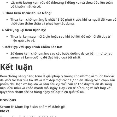
Lấy một lượng kem vừa đủ (khoảng 1 đồng xu) và thoa đều lên toàn
bộ khuôn mặt và cổ.
Thoa Kem Trước Khi Ra Nắng:
Thoa kem chống nắng ít nhất 15-20 phút trước khi ra ngoài để kem có
thời gian thẩm thấu và phát huy tác dụng.
Sử Dụng Lại Kem Định Kỳ:
Thoa lại kem sau mỗi 2 giờ hoặc sau khi bơi lội, đổ mồ hôi để duy trì
hiệu quả bảo vệ.
Kết Hợp Với Quy Trình Chăm Sóc Da:
Sử dụng kem chống nắng sau các bước dưỡng da cơ bản như toner,
serum và kem dưỡng để đạt hiệu quả tốt nhất.
Kết luận
Kem chống nắng nâng tone là giải pháp lý tưởng cho những ai muốn bảo vệ
da khỏi tác hại của tia UV và làm đẹp một cách tự nhiên. Bằng cách chọn sản
phẩm phù hợp với loại da và nhu cầu cụ thể, bạn có thể duy trì làn da sáng
mịn, đều màu và khỏe mạnh mỗi ngày. Hãy kiên trì sử dụng và kết hợp với
quy trình chăm sóc da hàng ngày để đạt hiệu quả tối ưu.
Previous
Serum Trị Mụn: Top 5 sản phẩm và đánh giá
Next