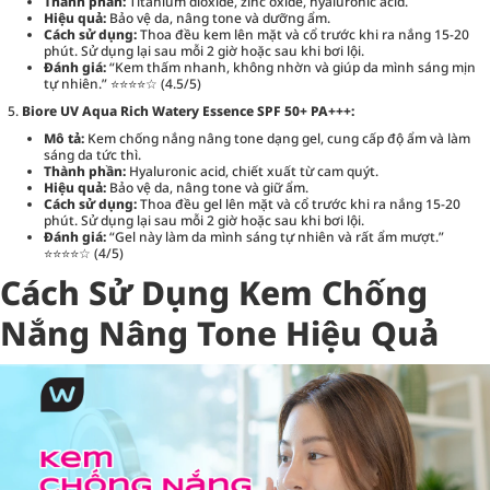
Thành phần:
Titanium dioxide, zinc oxide, hyaluronic acid.
Hiệu quả:
Bảo vệ da, nâng tone và dưỡng ẩm.
Cách sử dụng:
Thoa đều kem lên mặt và cổ trước khi ra nắng 15-20
phút. Sử dụng lại sau mỗi 2 giờ hoặc sau khi bơi lội.
Đánh giá:
“Kem thấm nhanh, không nhờn và giúp da mình sáng mịn
tự nhiên.” ⭐⭐⭐⭐☆ (4.5/5)
Biore UV Aqua Rich Watery Essence SPF 50+ PA+++:
Mô tả:
Kem chống nắng nâng tone dạng gel, cung cấp độ ẩm và làm
sáng da tức thì.
Thành phần:
Hyaluronic acid, chiết xuất từ cam quýt.
Hiệu quả:
Bảo vệ da, nâng tone và giữ ẩm.
Cách sử dụng:
Thoa đều gel lên mặt và cổ trước khi ra nắng 15-20
phút. Sử dụng lại sau mỗi 2 giờ hoặc sau khi bơi lội.
Đánh giá:
“Gel này làm da mình sáng tự nhiên và rất ẩm mượt.”
⭐⭐⭐⭐☆ (4/5)
Cách Sử Dụng Kem Chống
Nắng Nâng Tone Hiệu Quả