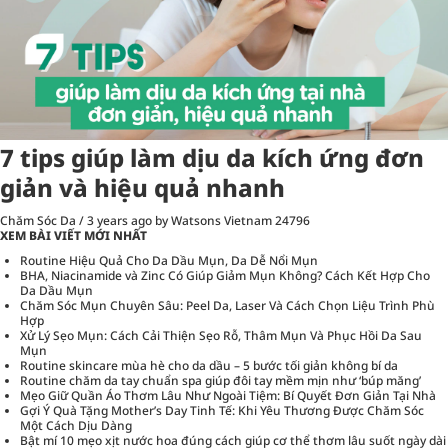
7 tips giúp làm dịu da kích ứng đơn
giản và hiệu quả nhanh
Chăm Sóc Da
/
3 years ago
by Watsons Vietnam
24796
XEM BÀI VIẾT MỚI NHẤT
Routine Hiệu Quả Cho Da Dầu Mụn, Da Dễ Nổi Mụn
BHA, Niacinamide và Zinc Có Giúp Giảm Mụn Không? Cách Kết Hợp Cho
Da Dầu Mụn
Chăm Sóc Mụn Chuyên Sâu: Peel Da, Laser Và Cách Chọn Liệu Trình Phù
Hợp
Xử Lý Sẹo Mụn: Cách Cải Thiện Sẹo Rỗ, Thâm Mụn Và Phục Hồi Da Sau
Mụn
Routine skincare mùa hè cho da dầu – 5 bước tối giản không bí da
Routine chăm da tay chuẩn spa giúp đôi tay mềm mịn như ‘búp măng’
Mẹo Giữ Quần Áo Thơm Lâu Như Ngoài Tiệm: Bí Quyết Đơn Giản Tại Nhà
Gợi Ý Quà Tặng Mother’s Day Tinh Tế: Khi Yêu Thương Được Chăm Sóc
Một Cách Dịu Dàng
Bật mí 10 mẹo xịt nước hoa đúng cách giúp cơ thể thơm lâu suốt ngày dài