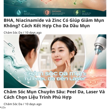
BHA, Niacinamide và Zinc Có Giúp Giảm Mụn
Không? Cách Kết Hợp Cho Da Dầu Mụn
Chăm Sóc Da
/
10 days ago
Chăm Sóc Mụn Chuyên Sâu: Peel Da, Laser Và
Cách Chọn Liệu Trình Phù Hợp
Chăm Sóc Da
/
10 days ago
*/?>