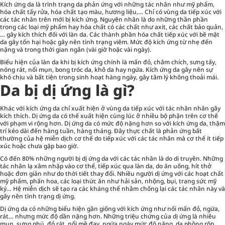
Kích ứng da là trình trạng da phản ứng với những tác nhân như mỹ phẩm,
hóa chất tẩy rửa, hóa chất tạo màu, hương liệu,… Chỉ có vùng da tiếp xúc với
các tác nhân trên mới bị kích ứng. Nguyên nhân là do những thần phần
trong các loại mỹ phẩm hay hóa chất có các chất như axit, các chất bảo quản,
… gây kích thích đối với làn da. Các thành phần hóa chất tiếp xúc với bề mặt
da gây tổn hại hoặc gây nên tình trạng viêm. Mức độ kích ứng từ nhẹ đến
nặng và trong thời gian ngắn (vài giờ hoặc vài ngày).
Biểu hiện của làn da khi bị kích ứng chính là mẩn đỏ, châm chích, sưng tấy,
nóng rát, nổi mụn, bong tróc da, khô da hay ngứa. Kích ứng da gây nên sự
khó chịu và bất tiện trong sinh hoạt hàng ngày, gây tâm lý không thoải mái.
Da bị dị ứng là gì?
Khác với kích ứng da chỉ xuất hiện ở vùng da tiếp xúc với tác nhân nhân gây
kích thích. Dị ứng da có thể xuất hiện cùng lúc ở nhiều bộ phận trên cơ thể
với phạm vi rộng hơn. Dị ứng da có mức độ nặng hơn so với kích ứng da, thậm
trí kéo dài đến hàng tuần, hàng tháng. Đây thực chất là phản ứng bất
thường của hệ miễn dịch cơ thể do tiếp xúc với các tác nhân mà cơ thể ít tiếp
xúc hoặc chưa gặp bao giờ.
Có đến 80% những người bị dị ứng da với các tác nhân là do di truyền. Những
tác nhân lạ xâm nhập vào cơ thể, tiếp xúc qua làn da, do ăn uống, hít thở
hoặc đơn giản như do thời tiết thay đổi. Nhiều người dị ứng với các hoạt chất
mỹ phẩm, phấn hoa, các loại thức ăn như hải sản, nhộng, bụi, trang sức mỹ
ký… Hệ miễn dịch sẽ tạo ra các kháng thể nhằm chống lại các tác nhân này và
gây nên tình trạng dị ứng.
Dị ứng da có những biểu hiện gần giống với kích ứng như nổi mẩn đỏ, ngứa,
rát… nhưng mức độ dần nặng hơn. Những triệu chứng của dị ứng là nhiều
mụn, sưng phù, đỏ rát, nổi mề đay, ngứa ngáy mức độ nặng, da phồng rộp