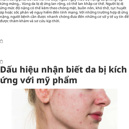
từng mảng,.. Vùng da bị dị ứng lan rộng, có thể lan khắp cơ thể. Người bị dị
ứng mức độ nặng có thể kèm theo chóng mặt, buồn nôn, khó thở, tụt huyết
áp hoặc sốc phản vệ nguy hiểm đến tính mạng. Với những trường hợp dị ứng
nặng, người bệnh cần được nhanh chóng đưa đến những cơ sở y tế uy tín để
được thăm khám và sơ cứu kịp thời.
Dấu hiệu nhận biết da bị kích
ứng với mỹ phẩm