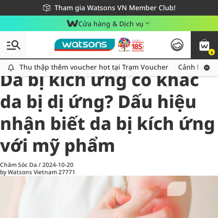
Giao hàng nhanh 24h - Áp dụng khu vực TP. Hồ Chí Minh
Miễn phí giao hàng cho đơn hàng từ 249,000Đ
Tham gia Watsons VN Member Club!
Cửa hàng & Dịch vụ
0
All
Chăm Sóc Cá Nhân
Ch
Thu thập thêm voucher hot tại Trạm Voucher
Thu thập thêm voucher hot tại Trạm Voucher
Cảnh báo An
Da bị kích ứng có khác
da bị dị ứng? Dấu hiệu
nhận biết da bị kích ứng
với mỹ phẩm
Chăm Sóc Da
/
2024-10-20
by Watsons Vietnam
27771