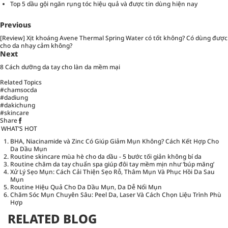
Top 5 dầu gội ngăn rụng tóc hiệu quả và được tin dùng hiện nay
Previous
[Review] Xịt khoáng Avene Thermal Spring Water có tốt không? Có dùng được
cho da nhạy cảm không?
Next
8 Cách dưỡng da tay cho làn da mềm mại
Related Topics
#chamsocda
#dadiung
#dakichung
#skincare
Share
WHAT’S HOT
BHA, Niacinamide và Zinc Có Giúp Giảm Mụn Không? Cách Kết Hợp Cho
Da Dầu Mụn
Routine skincare mùa hè cho da dầu - 5 bước tối giản không bí da
Routine chăm da tay chuẩn spa giúp đôi tay mềm mịn như ‘búp măng’
Xử Lý Sẹo Mụn: Cách Cải Thiện Sẹo Rỗ, Thâm Mụn Và Phục Hồi Da Sau
Mụn
Routine Hiệu Quả Cho Da Dầu Mụn, Da Dễ Nổi Mụn
Chăm Sóc Mụn Chuyên Sâu: Peel Da, Laser Và Cách Chọn Liệu Trình Phù
Hợp
RELATED BLOG