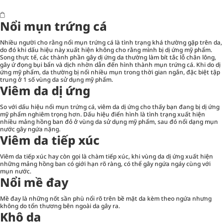
Nổi mụn trứng cá
Nhiều người cho rằng nổi mụn trứng cá là tình trạng khá thường gặp trên da,
do đó khi dấu hiệu này xuất hiện không cho rằng mình bị dị ứng mỹ phẩm.
Song thực tế, các thành phần gây dị ứng da thường làm bít tắc lỗ chân lông,
gây ứ đọng bụi bẩn và dịch nhờn dẫn đến hình thành mụn trứng cá. Khi do dị
ứng mỹ phẩm, da thường bị nổi nhiều mụn trong thời gian ngắn, đặc biệt tập
trung ở 1 số vùng da sử dụng mỹ phẩm.
Viêm da dị ứng
So với dấu hiệu nổi mụn trứng cá, viêm da dị ứng cho thấy bạn đang bị dị ứng
mỹ phẩm nghiêm trọng hơn. Dấu hiệu điển hình là tình trạng xuất hiện
nhiều mảng hồng ban đỏ ở vùng da sử dụng mỹ phẩm, sau đó nổi dạng mụn
nước gây ngứa nặng.
Viêm da tiếp xúc
Viêm da tiếp xúc hay còn gọi là chàm tiếp xúc, khi vùng da dị ứng xuất hiện
những mảng hồng ban có giới hạn rõ ràng, có thể gây ngứa ngáy cùng với
mụn nước.
Nổi mề đay
Mề đay là những nốt sần phù nổi rõ trên bề mặt da kèm theo ngứa nhưng
không do tổn thương bên ngoài da gây ra.
Khô da