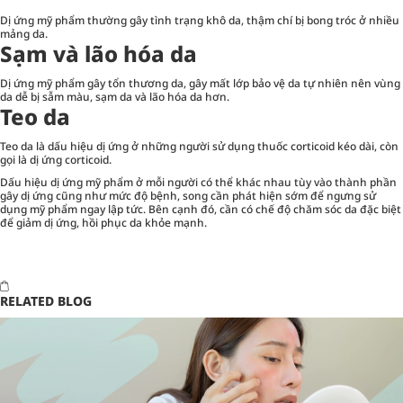
Dị ứng mỹ phẩm thường gây tình trạng khô da, thậm chí bị bong tróc ở nhiều
mảng da.
Sạm và lão hóa da
Dị ứng mỹ phẩm gây tổn thương da, gây mất lớp bảo vệ da tự nhiên nên vùng
da dễ bị sẫm màu, sạm da và lão hóa da hơn.
Teo da
Teo da là dấu hiệu dị ứng ở những người sử dụng thuốc corticoid kéo dài, còn
gọi là dị ứng corticoid.
Dấu hiệu dị ứng mỹ phẩm ở mỗi người có thể khác nhau tùy vào thành phần
gây dị ứng cũng như mức độ bệnh, song cần phát hiện sớm để ngưng sử
dụng mỹ phẩm ngay lập tức. Bên cạnh đó, cần có chế độ chăm sóc da đặc biệt
để giảm dị ứng, hồi phục da khỏe mạnh.
RELATED BLOG