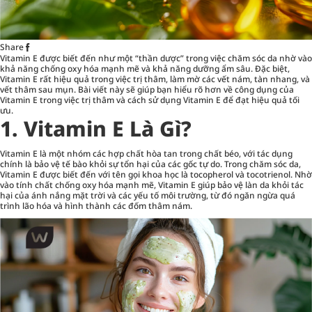
Share
Vitamin E được biết đến như một “thần dược” trong việc chăm sóc da nhờ vào
khả năng chống oxy hóa mạnh mẽ và khả năng dưỡng ẩm sâu. Đặc biệt,
Vitamin E rất hiệu quả trong việc trị thâm, làm mờ các vết nám, tàn nhang, và
vết thâm sau mụn. Bài viết này sẽ giúp bạn hiểu rõ hơn về công dụng của
Vitamin E trong việc trị thâm và cách sử dụng Vitamin E để đạt hiệu quả tối
ưu.
1. Vitamin E Là Gì?
Vitamin E là một nhóm các hợp chất hòa tan trong chất béo, với tác dụng
chính là bảo vệ tế bào khỏi sự tổn hại của các gốc tự do. Trong chăm sóc da,
Vitamin E được biết đến với tên gọi khoa học là tocopherol và tocotrienol. Nhờ
vào tính chất chống oxy hóa mạnh mẽ, Vitamin E giúp bảo vệ làn da khỏi tác
hại của ánh nắng mặt trời và các yếu tố môi trường, từ đó ngăn ngừa quá
trình lão hóa và hình thành các đốm thâm nám.