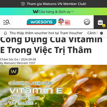
Giao hàng nhanh 24h - Áp dụng khu vực TP. Hồ Chí Minh
Miễn phí giao hàng cho đơn hàng từ 249,000Đ
Tham gia Watsons VN Member Club!
Cửa hàng & Dịch vụ
0
All
Chăm Sóc Cá Nhân
Ch
Thu thập thêm voucher hot tại Trạm Voucher
Thu thập thêm voucher hot tại Trạm Voucher
Cảnh báo An
Công Dụng Của Vitamin
E Trong Việc Trị Thâm
Chăm Sóc Da
/
2024-09-08
by Watsons Vietnam
1557