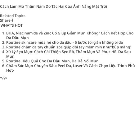
Cách Làm Mờ Thâm Nám Do Tác Hại Của Ánh Nắng Mặt Trời
Related Topics
Share
WHAT’S HOT
BHA, Niacinamide và Zinc Có Giúp Giảm Mụn Không? Cách Kết Hợp Cho
Da Dầu Mụn
Routine skincare mùa hè cho da dầu - 5 bước tối giản không bí da
Routine chăm da tay chuẩn spa giúp đôi tay mềm mịn như ‘búp măng’
Xử Lý Sẹo Mụn: Cách Cải Thiện Sẹo Rỗ, Thâm Mụn Và Phục Hồi Da Sau
Mụn
Routine Hiệu Quả Cho Da Dầu Mụn, Da Dễ Nổi Mụn
Chăm Sóc Mụn Chuyên Sâu: Peel Da, Laser Và Cách Chọn Liệu Trình Phù
Hợp
*/?>