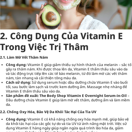
2. Công Dụng Của Vitamin E
Trong Việc Trị Thâm
2.1. Làm Mờ Vết Thâm Nám
Công dụng:
Vitamin E giúp giảm thiểu sự hình thành của melanin – sắc tố
gây ra thâm nám. Khi được thoa lên da, Vitamin E thẩm thấu sâu vào da
và tác động trực tiếp lên các tế bào melanin, từ đó làm mờ các vết thâm
nám, tàn nhang và cải thiện tông màu da.
Cách sử dụng:
Sử dụng serum hoặc dầu dưỡng chứa Vitamin E vào buổi
tối, sau bước làm sạch và trước kem dưỡng ẩm. Massage nhẹ nhàng để
Vitamin E thẩm thấu sâu vào da.
Sản phẩm đề xuất:
The Body Shop Vitamin E Overnight Serum-in-Oil
–
Dầu dưỡng chứa Vitamin E giúp làm mờ vết thâm, dưỡng ẩm và làm mềm
da.
2.2. Chống Oxy Hóa, Bảo Vệ Da Khỏi Tác Hại Của Tia UV
Công dụng:
Vitamin E có khả năng chống oxy hóa mạnh mẽ, giúp bảo vệ
da khỏi tác hại của các gốc tự do và tia UV từ ánh nắng mặt trời. Việc sử
dụng Vitamin E hàng ngày giúp ngăn ngừa quá trình lão hóa da, giảm