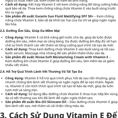
nguy cơ xuất hiện các đốm thâm và nám do ánh nắng.
Cách sử dụng:
Kết hợp Vitamin E với kem chống nắng để tăng cường hiệu
quả bảo vệ da. Thoa kem chống nắng chứa Vitamin E vào buổi sáng trước
khi ra ngoài.
Sản phẩm đề xuất:
Eucerin Sun Fluid Mattifying SPF 50+
– Kem chống
nắng chứa Vitamin E, bảo vệ da khỏi tác hại của tia UV và giúp ngăn ngừa
lão hóa.
2.3. Dưỡng Ẩm Sâu, Giúp Da Mềm Mại
Công dụng:
Vitamin E có khả năng giữ nước cho da, giúp da luôn được
dưỡng ẩm sâu, mềm mại và căng bóng. Da được dưỡng ẩm đầy đủ sẽ hạn
chế sự hình thành các vết thâm và tăng cường quá trình tái tạo da mới.
Cách sử dụng:
Thoa kem dưỡng chứa Vitamin E vào buổi sáng và tối sau
bước serum. Massage nhẹ nhàng để sản phẩm thẩm thấu vào da.
Sản phẩm đề xuất:
Nivea Soft Moisturizing Cream with Vitamin E
–
Kem dưỡng ẩm chứa Vitamin E giúp dưỡng ẩm sâu, làm mềm da và giảm
thiểu vết thâm.
2.4. Hỗ Trợ Quá Trình Lành Vết Thương Và Tái Tạo Da
Công dụng:
Vitamin E hỗ trợ quá trình phục hồi da sau tổn thương, giúp
nhanh chóng làm lành vết thương và ngăn ngừa để lại sẹo thâm. Ngoài
ra, Vitamin E còn kích thích quá trình tái tạo tế bào da mới, giúp da luôn
tươi mới và sáng mịn.
Cách sử dụng:
Sử dụng dầu dưỡng chứa Vitamin E thoa trực tiếp lên vùng
da có vết thương sau khi đã lành để ngăn ngừa thâm sẹo.
Sản phẩm đề xuất:
Bio-Oil Skincare Oil
– Dầu dưỡng chứa Vitamin E giúp
làm lành vết sẹo, mờ thâm và cải thiện tông màu da.
3. Cách Sử Dụng Vitamin E Để