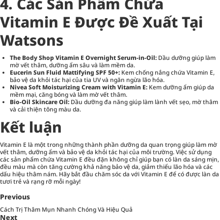
4. Các Sản Phẩm Chứa
Vitamin E Được Đề Xuất Tại
Watsons
The Body Shop Vitamin E Overnight Serum-in-Oil:
Dầu dưỡng giúp làm
mờ vết thâm, dưỡng ẩm sâu và làm mềm da.
Eucerin Sun Fluid Mattifying SPF 50+:
Kem chống nắng chứa Vitamin E,
bảo vệ da khỏi tác hại của tia UV và ngăn ngừa lão hóa.
Nivea Soft Moisturizing Cream with Vitamin E:
Kem dưỡng ẩm giúp da
mềm mại, căng bóng và làm mờ vết thâm.
Bio-Oil Skincare Oil:
Dầu dưỡng đa năng giúp làm lành vết sẹo, mờ thâm
và cải thiện tông màu da.
Kết luận
Vitamin E là một trong những thành phần dưỡng da quan trọng giúp làm mờ
vết thâm, dưỡng ẩm và bảo vệ da khỏi tác hại của môi trường. Việc sử dụng
các sản phẩm chứa Vitamin E đều đặn không chỉ giúp bạn có làn da sáng mịn,
đều màu mà còn tăng cường khả năng bảo vệ da, giảm thiểu lão hóa và các
dấu hiệu thâm nám. Hãy bắt đầu chăm sóc da với Vitamin E để có được làn da
tươi trẻ và rạng rỡ mỗi ngày!
Previous
Cách Trị Thâm Mụn Nhanh Chóng Và Hiệu Quả
Next