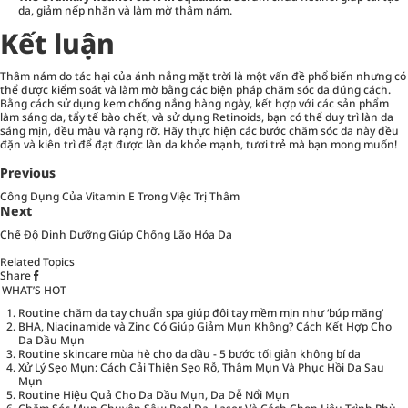
da, giảm nếp nhăn và làm mờ thâm nám.
Kết luận
Thâm nám do tác hại của ánh nắng mặt trời là một vấn đề phổ biến nhưng có
thể được kiểm soát và làm mờ bằng các biện pháp chăm sóc da đúng cách.
Bằng cách sử dụng kem chống nắng hàng ngày, kết hợp với các sản phẩm
làm sáng da, tẩy tế bào chết, và sử dụng Retinoids, bạn có thể duy trì làn da
sáng mịn, đều màu và rạng rỡ. Hãy thực hiện các bước chăm sóc da này đều
đặn và kiên trì để đạt được làn da khỏe mạnh, tươi trẻ mà bạn mong muốn!
Previous
Công Dụng Của Vitamin E Trong Việc Trị Thâm
Next
Chế Độ Dinh Dưỡng Giúp Chống Lão Hóa Da
Related Topics
Share
WHAT’S HOT
Routine chăm da tay chuẩn spa giúp đôi tay mềm mịn như ‘búp măng’
BHA, Niacinamide và Zinc Có Giúp Giảm Mụn Không? Cách Kết Hợp Cho
Da Dầu Mụn
Routine skincare mùa hè cho da dầu - 5 bước tối giản không bí da
Xử Lý Sẹo Mụn: Cách Cải Thiện Sẹo Rỗ, Thâm Mụn Và Phục Hồi Da Sau
Mụn
Routine Hiệu Quả Cho Da Dầu Mụn, Da Dễ Nổi Mụn