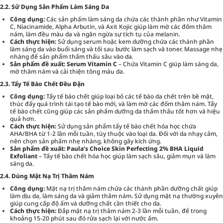
2.2. Sử Dụng Sản Phẩm Làm Sáng Da
Công dụng:
Các sản phẩm làm sáng da chứa các thành phần như Vitamin
C, Niacinamide, Alpha Arbutin, và Axit Kojic giúp làm mờ các đốm thâm
nám, làm đều màu da và ngăn ngừa sự tích tụ của melanin.
Cách thực hiện:
Sử dụng serum hoặc kem dưỡng chứa các thành phần
làm sáng da vào buổi sáng và tối sau bước làm sạch và toner. Massage nhẹ
nhàng để sản phẩm thẩm thấu sâu vào da.
Sản phẩm đề xuất:
Serum Vitamin C
– Chứa Vitamin C giúp làm sáng da,
mờ thâm nám và cải thiện tông màu da.
2.3. Tẩy Tế Bào Chết Đều Đặn
Công dụng:
Tẩy tế bào chết giúp loại bỏ các tế bào da chết trên bề mặt,
thúc đẩy quá trình tái tạo tế bào mới, và làm mờ các đốm thâm nám. Tẩy
tế bào chết cũng giúp các sản phẩm dưỡng da thẩm thấu tốt hơn và hiệu
quả hơn.
Cách thực hiện:
Sử dụng sản phẩm tẩy tế bào chết hóa học chứa
AHA/BHA từ 1-2 lần mỗi tuần, tùy thuộc vào loại da. Đối với da nhạy cảm,
nên chọn sản phẩm nhẹ nhàng, không gây kích ứng.
Sản phẩm đề xuất:
Paula’s Choice Skin Perfecting 2% BHA Liquid
Exfoliant
– Tẩy tế bào chết hóa học giúp làm sạch sâu, giảm mụn và làm
sáng da.
2.4. Dùng Mặt Nạ Trị Thâm Nám
Công dụng:
Mặt nạ trị thâm nám chứa các thành phần dưỡng chất giúp
làm dịu da, làm sáng da và giảm thâm nám. Sử dụng mặt nạ thường xuyên
giúp cung cấp độ ẩm và dưỡng chất cần thiết cho da.
Cách thực hiện:
Đắp mặt nạ trị thâm nám 2-3 lần mỗi tuần, để trong
khoảng 15-20 phút sau đó rửa sạch lại với nước ấm.