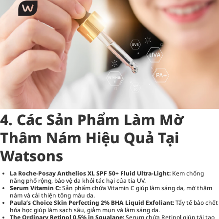
4. Các Sản Phẩm Làm Mờ
Thâm Nám Hiệu Quả Tại
Watsons
La Roche-Posay Anthelios XL SPF 50+ Fluid Ultra-Light:
Kem chống
nắng phổ rộng, bảo vệ da khỏi tác hại của tia UV.
Serum Vitamin C:
Sản phẩm chứa Vitamin C giúp làm sáng da, mờ thâm
nám và cải thiện tông màu da.
Paula’s Choice Skin Perfecting 2% BHA Liquid Exfoliant:
Tẩy tế bào chết
hóa học giúp làm sạch sâu, giảm mụn và làm sáng da.
The Ordinary Retinol 0.5% in Squalane:
Serum chứa Retinol giúp tái tạo