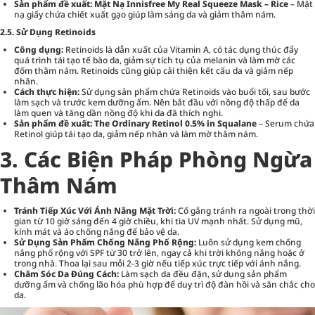
Sản phẩm đề xuất:
Mặt Nạ Innisfree My Real Squeeze Mask – Rice
– Mặt
nạ giấy chứa chiết xuất gạo giúp làm sáng da và giảm thâm nám.
2.5. Sử Dụng Retinoids
Công dụng:
Retinoids là dẫn xuất của Vitamin A, có tác dụng thúc đẩy
quá trình tái tạo tế bào da, giảm sự tích tụ của melanin và làm mờ các
đốm thâm nám. Retinoids cũng giúp cải thiện kết cấu da và giảm nếp
nhăn.
Cách thực hiện:
Sử dụng sản phẩm chứa Retinoids vào buổi tối, sau bước
làm sạch và trước kem dưỡng ẩm. Nên bắt đầu với nồng độ thấp để da
làm quen và tăng dần nồng độ khi da đã thích nghi.
Sản phẩm đề xuất:
The Ordinary Retinol 0.5% in Squalane
– Serum chứa
Retinol giúp tái tạo da, giảm nếp nhăn và làm mờ thâm nám.
3. Các Biện Pháp Phòng Ngừa
Thâm Nám
Tránh Tiếp Xúc Với Ánh Nắng Mặt Trời:
Cố gắng tránh ra ngoài trong thời
gian từ 10 giờ sáng đến 4 giờ chiều, khi tia UV mạnh nhất. Sử dụng mũ,
kính mát và áo chống nắng để bảo vệ da.
Sử Dụng Sản Phẩm Chống Nắng Phổ Rộng:
Luôn sử dụng kem chống
nắng phổ rộng với SPF từ 30 trở lên, ngay cả khi trời không nắng hoặc ở
trong nhà. Thoa lại sau mỗi 2-3 giờ nếu tiếp xúc trực tiếp với ánh nắng.
Chăm Sóc Da Đúng Cách:
Làm sạch da đều đặn, sử dụng sản phẩm
dưỡng ẩm và chống lão hóa phù hợp để duy trì độ đàn hồi và săn chắc cho
da.