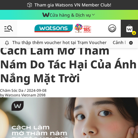
Giao hàng nhanh 24h - Áp dụng khu vực TP. Hồ Chí Minh
Miễn phí giao hàng cho đơn hàng từ 249,000Đ
Tham gia Watsons VN Member Club!
Cửa hàng & Dịch vụ
0
All
Chăm Sóc Cá Nhân
Ch
Thu thập thêm voucher hot tại Trạm Voucher
Thu thập thêm voucher hot tại Trạm Voucher
Cảnh báo An
Cách Làm Mờ Thâm
Nám Do Tác Hại Của Ánh
Nắng Mặt Trời
Chăm Sóc Da
/
2024-09-08
by Watsons Vietnam
2098