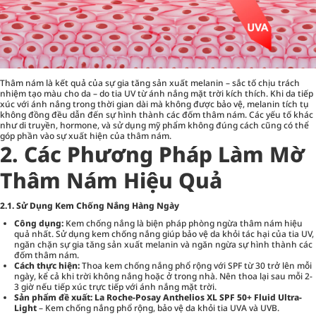
Thâm nám là kết quả của sự gia tăng sản xuất melanin – sắc tố chịu trách
nhiệm tạo màu cho da – do tia UV từ ánh nắng mặt trời kích thích. Khi da tiếp
xúc với ánh nắng trong thời gian dài mà không được bảo vệ, melanin tích tụ
không đồng đều dẫn đến sự hình thành các đốm thâm nám. Các yếu tố khác
như di truyền, hormone, và sử dụng mỹ phẩm không đúng cách cũng có thể
góp phần vào sự xuất hiện của thâm nám.
2. Các Phương Pháp Làm Mờ
Thâm Nám Hiệu Quả
2.1. Sử Dụng Kem Chống Nắng Hàng Ngày
Công dụng:
Kem chống nắng là biện pháp phòng ngừa thâm nám hiệu
quả nhất. Sử dụng kem chống nắng giúp bảo vệ da khỏi tác hại của tia UV,
ngăn chặn sự gia tăng sản xuất melanin và ngăn ngừa sự hình thành các
đốm thâm nám.
Cách thực hiện:
Thoa kem chống nắng phổ rộng với SPF từ 30 trở lên mỗi
ngày, kể cả khi trời không nắng hoặc ở trong nhà. Nên thoa lại sau mỗi 2-
3 giờ nếu tiếp xúc trực tiếp với ánh nắng mặt trời.
Sản phẩm đề xuất:
La Roche-Posay Anthelios XL SPF 50+ Fluid Ultra-
Light
– Kem chống nắng phổ rộng, bảo vệ da khỏi tia UVA và UVB.