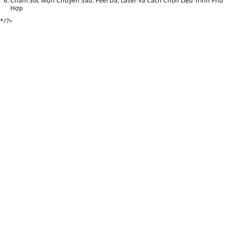
Chăm Sóc Mụn Chuyên Sâu: Peel Da, Laser Và Cách Chọn Liệu Trình Phù
Hợp
*/?>