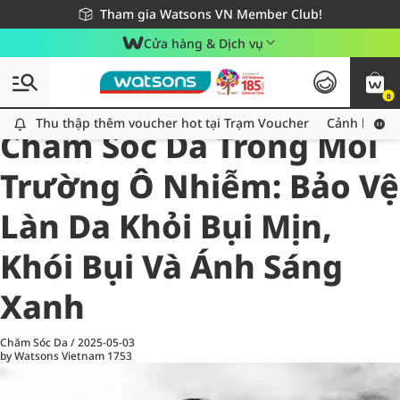
Giao hàng nhanh 24h - Áp dụng khu vực TP. Hồ Chí Minh
Miễn phí giao hàng cho đơn hàng từ 249,000Đ
Tham gia Watsons VN Member Club!
Cửa hàng & Dịch vụ
0
All
Chăm Sóc Cá Nhân
Ch
Thu thập thêm voucher hot tại Trạm Voucher
Thu thập thêm voucher hot tại Trạm Voucher
Cảnh báo An
Chăm Sóc Da Trong Môi
Trường Ô Nhiễm: Bảo Vệ
Làn Da Khỏi Bụi Mịn,
Khói Bụi Và Ánh Sáng
Xanh
Chăm Sóc Da
/
2025-05-03
by Watsons Vietnam
1753