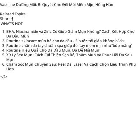
Vaseline Dưỡng Môi: Bí Quyết Cho Đôi Môi Mềm Mịn, Hồng Hào
Related Topics
Share
WHAT’S HOT
BHA, Niacinamide và Zinc Có Giúp Giảm Mụn Không? Cách Kết Hợp Cho
Da Dầu Mụn
Routine skincare mùa hè cho da dầu - 5 bước tối giản không bí da
Routine chăm da tay chuẩn spa giúp đôi tay mềm mịn như ‘búp măng’
Routine Hiệu Quả Cho Da Dầu Mụn, Da Dễ Nổi Mụn
Xử Lý Sẹo Mụn: Cách Cải Thiện Sẹo Rỗ, Thâm Mụn Và Phục Hồi Da Sau
Mụn
Chăm Sóc Mụn Chuyên Sâu: Peel Da, Laser Và Cách Chọn Liệu Trình Phù
Hợp
*/?>