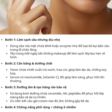
Bước 1: Làm sạch sâu nhưng dịu nhẹ
Dùng sữa rửa mặt chứa BHA hoặc enzyme nhẹ để loại bỏ bụi bẩn sâu
trong lỗ chân lông.
Tẩy trang mỗi ngày (dù không makeup) để làm sạch lớp bụi mịn vô
hình.
Bước 2: Cân bằng & dưỡng chất
Toner chứa chiết xuất trà xanh, hoa cúc giúp làm dịu da, chống oxy
hóa.
Serum có niacinamide, [vitamin C], B5 giúp làm sáng, phục hồi tổn
thương.
Bước 3: Dưỡng ẩm & tạo hàng rào bảo vệ
Sử dụng kem dưỡng chứa ceramide, HA, peptides để phục hồi lớp
màng bảo vệ da tự nhiên.
Ưu tiên kết cấu gel-cream vừa đủ ẩm, không gây bít da.
Bước 4: Chống nắng phổ rộng + chống ô nhiễm