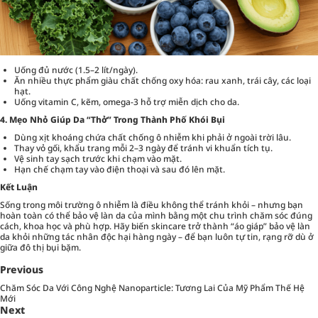
Uống đủ nước (1.5–2 lít/ngày).
Ăn nhiều thực phẩm giàu chất chống oxy hóa: rau xanh, trái cây, các loại
hạt.
Uống vitamin C, kẽm, omega-3 hỗ trợ miễn dịch cho da.
4. Mẹo Nhỏ Giúp Da “Thở” Trong Thành Phố Khói Bụi
Dùng xịt khoáng chứa chất chống ô nhiễm khi phải ở ngoài trời lâu.
Thay vỏ gối, khẩu trang mỗi 2–3 ngày để tránh vi khuẩn tích tụ.
Vệ sinh tay sạch trước khi chạm vào mặt.
Hạn chế chạm tay vào điện thoại và sau đó lên mặt.
Kết Luận
Sống trong môi trường ô nhiễm là điều không thể tránh khỏi – nhưng bạn
hoàn toàn có thể bảo vệ làn da của mình bằng một chu trình chăm sóc đúng
cách, khoa học và phù hợp. Hãy biến skincare trở thành “áo giáp” bảo vệ làn
da khỏi những tác nhân độc hại hàng ngày – để bạn luôn tự tin, rạng rỡ dù ở
giữa đô thị bụi bặm.
Previous
Chăm Sóc Da Với Công Nghệ Nanoparticle: Tương Lai Của Mỹ Phẩm Thế Hệ
Mới
Next