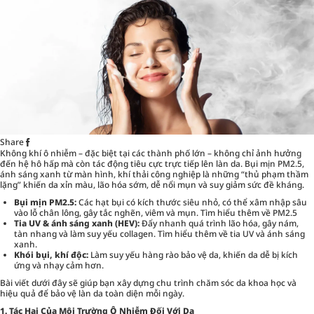
Share
Không khí ô nhiễm – đặc biệt tại các thành phố lớn – không chỉ ảnh hưởng
đến hệ hô hấp mà còn tác động tiêu cực trực tiếp lên làn da. Bụi mịn PM2.5,
ánh sáng xanh từ màn hình, khí thải công nghiệp là những “thủ phạm thầm
lặng” khiến da xỉn màu, lão hóa sớm, dễ nổi mụn và suy giảm sức đề kháng.
Bụi mịn PM2.5:
Các hạt bụi có kích thước siêu nhỏ, có thể xâm nhập sâu
vào lỗ chân lông, gây tắc nghẽn, viêm và mụn. Tìm hiểu thêm về PM2.5
Tia UV & ánh sáng xanh (HEV):
Đẩy nhanh quá trình lão hóa, gây nám,
tàn nhang và làm suy yếu collagen. Tìm hiểu thêm về tia UV và ánh sáng
xanh.
Khói bụi, khí độc:
Làm suy yếu hàng rào bảo vệ da, khiến da dễ bị kích
ứng và nhạy cảm hơn.
Bài viết dưới đây sẽ giúp bạn xây dựng chu trình chăm sóc da khoa học và
hiệu quả để bảo vệ làn da toàn diện mỗi ngày.
1. Tác Hại Của Môi Trường Ô Nhiễm Đối Với Da