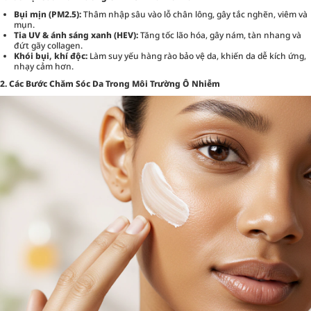
Bụi mịn (PM2.5):
Thâm nhập sâu vào lỗ chân lông, gây tắc nghẽn, viêm và
mụn.
Tia UV & ánh sáng xanh (HEV):
Tăng tốc lão hóa, gây nám, tàn nhang và
đứt gãy collagen.
Khói bụi, khí độc:
Làm suy yếu hàng rào bảo vệ da, khiến da dễ kích ứng,
nhạy cảm hơn.
2. Các Bước Chăm Sóc Da Trong Môi Trường Ô Nhiễm