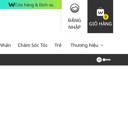
Cửa hàng & Dịch vụ
0
ĐĂNG
GIỎ HÀNG
NHẬP
 Nhân
Chăm Sóc Tóc
Trẻ Em
Thương hiệu
Nam Giới
Chăm Sóc 