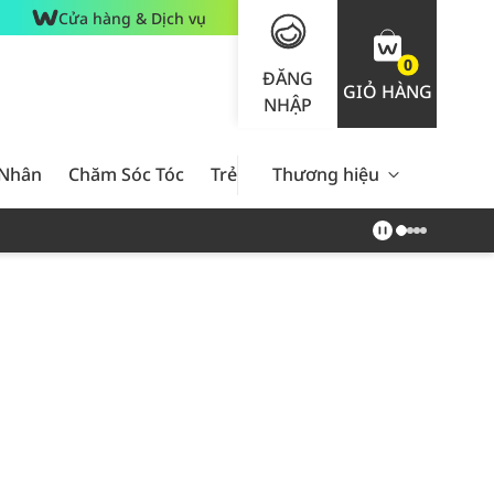
Cửa hàng & Dịch vụ
0
ĐĂNG
GIỎ HÀNG
NHẬP
 Nhân
Chăm Sóc Tóc
Trẻ Em
Thương hiệu
Nam Giới
Chăm Sóc 