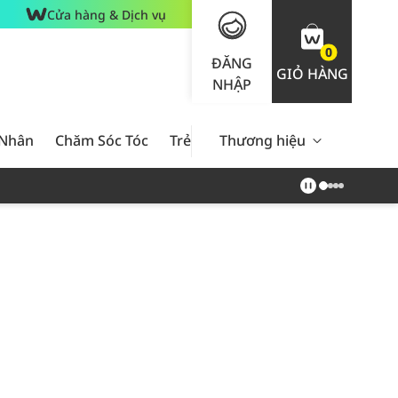
Cửa hàng & Dịch vụ
0
ĐĂNG
GIỎ HÀNG
NHẬP
 Nhân
Chăm Sóc Tóc
Trẻ Em
Thương hiệu
Nam Giới
Chăm Sóc 