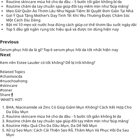
Routine skincare mùa hè cho da dầu – 5 bước tối giản không bí da
Routine chăm da tay chuẩn spa giúp đôi tay mềm mịn như ‘búp măng’
Mẹo Giữ Quần Áo Thơm Lâu Như Ngoài Tiệm: Bí Quyết Đơn Giản Tại Nhà
Gợi Ý Quà Tặng Mother’s Day Tinh Tế: Khi Yêu Thương Được Chăm Sóc
Một Cách Dịu Dàng
Bật mí 10 mẹo xịt nước hoa đúng cách giúp cơ thể thơm lâu suốt ngày dài
Top 5 dầu gội ngăn rụng tóc hiệu quả và được tin dùng hiện nay
Previous
Serum phục hồi da là gì? Top 6 serum phục hồi da tốt nhất hiện nay
Next
Kem nền Estee Lauder có tốt không? Dễ bị trôi không?
Related Topics
#chamsocda
#nuochoahong
#skincare
#toner
Share
WHAT’S HOT
BHA, Niacinamide và Zinc Có Giúp Giảm Mụn Không? Cách Kết Hợp Cho
Da Dầu Mụn
Routine skincare mùa hè cho da dầu - 5 bước tối giản không bí da
Routine chăm da tay chuẩn spa giúp đôi tay mềm mịn như ‘búp măng’
Routine Hiệu Quả Cho Da Dầu Mụn, Da Dễ Nổi Mụn
Xử Lý Sẹo Mụn: Cách Cải Thiện Sẹo Rỗ, Thâm Mụn Và Phục Hồi Da Sau
Mụn