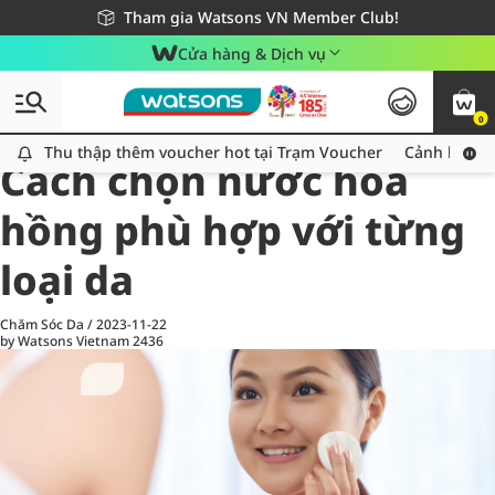
Giao hàng nhanh 24h - Áp dụng khu vực TP. Hồ Chí Minh
Miễn phí giao hàng cho đơn hàng từ 249,000Đ
Tham gia Watsons VN Member Club!
Cửa hàng & Dịch vụ
0
All
Chăm Sóc Cá Nhân
Ch
Thu thập thêm voucher hot tại Trạm Voucher
Thu thập thêm voucher hot tại Trạm Voucher
Cảnh báo An
Cách chọn nước hoa
hồng phù hợp với từng
loại da
Chăm Sóc Da
/
2023-11-22
by Watsons Vietnam
2436