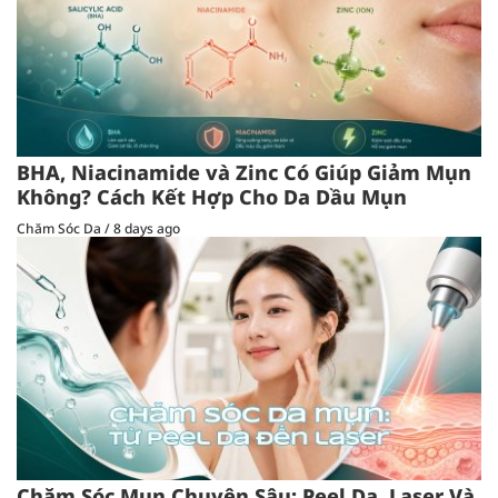
BHA, Niacinamide và Zinc Có Giúp Giảm Mụn
Không? Cách Kết Hợp Cho Da Dầu Mụn
Chăm Sóc Da
/
8 days ago
Chăm Sóc Mụn Chuyên Sâu: Peel Da, Laser Và