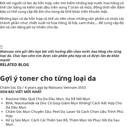
Đối với người có làn da hỗn hợp, nên tìm kiếm những loại nước hoa hồng có
thể cân bằng và kiểm soát dầu trên vùng T (trán và mũi), đồng thời vẫn đảm
bảo có thể cung cấp độ ẩm cho vùng da khô khác trên khuôn mặt.
Những bạn có da hỗn hợp có thể ưu tiên chọn những sản phẩm có chứa các
thành phần như: chiết xuất từ hoa hồng, lô hội, cam thảo,… để cung cấp độ
ẩm và cân bằng pH tự nhiên cho da.
Watsons
vừa gửi đến bạn bài viết hướng dẫn
chọn nước hoa hồng cho từng
loại da
. Chúc bạn sớm tìm được sản phẩm phù hợp và có được làn da khỏe
mạnh!
RELATED BLOG
Gợi ý toner cho từng loại da
Chăm Sóc Da
/
4 years ago
by Watsons Vietnam
3553
XEM BÀI VIẾT MỚI NHẤT
Routine Hiệu Quả Cho Da Dầu Mụn, Da Dễ Nổi Mụn
BHA, Niacinamide và Zinc Có Giúp Giảm Mụn Không? Cách Kết Hợp Cho
Da Dầu Mụn
Chăm Sóc Mụn Chuyên Sâu: Peel Da, Laser Và Cách Chọn Liệu Trình Phù
Hợp
Xử Lý Sẹo Mụn: Cách Cải Thiện Sẹo Rỗ, Thâm Mụn Và Phục Hồi Da Sau
Mụn