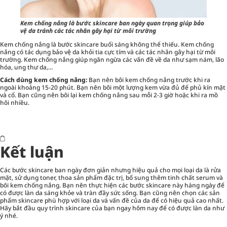
Kem chống nắng là bước skincare ban ngày quan trọng giúp bảo
vệ da tránh các tác nhân gây hại từ môi trường
Kem chống nắng là bước skincare buổi sáng không thể thiếu. Kem chống
nắng có tác dụng bảo vệ da khỏi tia cực tím và các tác nhân gây hại từ môi
trường. Kem chống nắng giúp ngăn ngừa các vấn đề về da như sạm nám, lão
hóa, ung thư da,…
Cách dùng kem chống nắng:
Bạn nên bôi kem chống nắng trước khi ra
ngoài khoảng 15-20 phút. Bạn nên bôi một lượng kem vừa đủ để phủ kín mặt
và cổ. Bạn cũng nên bôi lại kem chống nắng sau mỗi 2-3 giờ hoặc khi ra mồ
hôi nhiều.
Kết luận
Các bước skincare ban ngày đơn giản nhưng hiệu quả cho mọi loại da là rửa
mặt, sử dụng toner, thoa sản phẩm đặc trị, bổ sung thêm tinh chất serum và
bôi kem chống nắng. Bạn nên thực hiện các bước skincare này hàng ngày để
có được làn da sáng khỏe và tràn đầy sức sống. Bạn cũng nên chọn các sản
phẩm skincare phù hợp với loại da và vấn đề của da để có hiệu quả cao nhất.
Hãy bắt đầu quy trình skincare của bạn ngay hôm nay để có được làn da như
ý nhé.