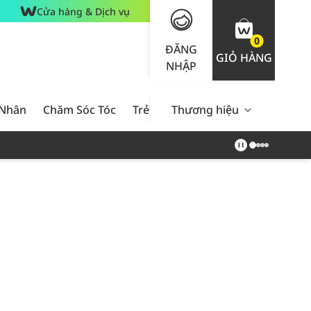
Cửa hàng & Dịch vụ
0
ĐĂNG
GIỎ HÀNG
NHẬP
 Nhân
Chăm Sóc Tóc
Trẻ Em
Thương hiệu
Nam Giới
Chăm Sóc 