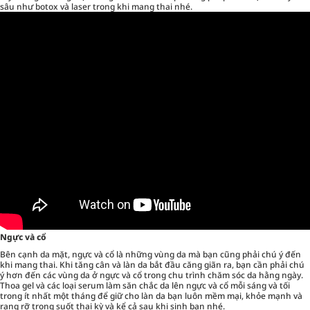
sâu như botox và laser trong khi mang thai nhé.
Ngực và cổ
Bên cạnh da mặt, ngực và cổ là những vùng da mà bạn cũng phải chú ý đến
khi mang thai. Khi tăng cân và làn da bắt đầu căng giãn ra, bạn cần phải chú
ý hơn đến các vùng da ở ngực và cổ trong chu trình chăm sóc da hằng ngày.
Thoa gel và các loại serum làm săn chắc da lên ngực và cổ mỗi sáng và tối
trong ít nhất một tháng để giữ cho làn da bạn luôn mềm mại, khỏe mạnh và
rạng rỡ trong suốt thai kỳ và kể cả sau khi sinh bạn nhé.