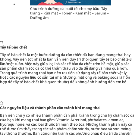
Chu trình dưỡng da buổi tối cho mẹ bầu: Tẩy
trang – Rửa mặt – Toner – Kem mắt – Serum –
Dưỡng ẩm
Tẩy tế bào chết
Tẩy tế bào chết là một bước dưỡng da cần thiết dù bạn đang mang thai hay
không. Vậy nên tốt nhất là bạn vẫn nên duy trì thói quen tẩy tế bào chết 2-3
lần/một tuần. Việc này giúp loại bỏ các tế bào da chết trên bề mặt, giúp các
sản phẩm chăm sóc da có thể thẩm thấu vào da dễ dàng và hiệu quả hơn.
Trong quá trình mang thai bạn nên ưu tiên sử dụng tẩy tế bào chết vật lý
hoặc các nguyên liệu có sẵn tại nhà (đường, mật ong và baking soda là hỗn
hợp để tẩy tế bào chết khá quen thuộc) để không ảnh hưởng đến em bé
Các nguyên liệu và thành phần cần tránh khi mang thai
Bạn nên chú ý có nhiều thành phần cần phải tránh trong chu kỳ chăm sóc da
của bạn khi mang thai bao gồm: Vitamin A/retinol, phthalates, amoniac,
hydroquinone, và các loại thuốc trị mụn theo toa. Những thành phần này có
thể được tìm thấy trong các sản phẩm chăm sóc da, nước hoa và sơn móng
tay thông thường. Bạn cũng nên tránh các phương pháp điều trị da chuyên