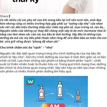
Share
Có rất nhiều chị em phụ nữ sau khi mang bầu lại trở nên tươi tắn, xinh đẹp
hơn nhưng cũng có nhiều trường hợp gặp phải sự “xuống cấp nhẹ” của nhan
sắc với các dấu hiệu thường thấy như chân tay phù nề, mụn trứng cá, rạn da,..
Nguyên nhân của những sự thay đổi chóng mặt này là do mức hormone thai kì
tăng cao làm nhan sắc của các mẹ bầu bị ảnh hưởng. Vậy đâu là những tips
dưỡng da mà các mẹ bầu phải thuộc nằm lòng để vừa đảm bảo an toàn cho em
bé, vừa giữ vững được “phong độ nhan sắc”
Chu trình chăm sóc da “sạch” – “nhẹ”
Nguyên tắc đặc biệt quan trọng trong chu trình dưỡng da của mẹ bầu đó
chính là “dịu nhẹ”. Giữ chu trình dưỡng da của bạn ở mức đơn giản và cơ bản
nhất có thể. Lựa chọn những sản phẩm có bảng thành phần “sạch”, chiết
xuất từ
thiên nhiên
hoặc là thuần hữu cơ. Trong quá trình mang thai, dưỡng
ẩm chính là chìa khóa quan trọng nhất. Vậy nên hãy ưu tiên lựa chọn những
sản phẩm có nhiều thành phần
dưỡng ẩm
hiệu quả.