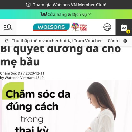
Giao hàng nhanh 24h - Áp dụng khu vực TP. Hồ Chí Minh
Miễn phí giao hàng cho đơn hàng từ 249,000Đ
Tham gia Watsons VN Member Club!
Cửa hàng & Dịch vụ
0
All
Chăm Sóc Cá Nhân
Ch
Thu thập thêm voucher hot tại Trạm Voucher
Thu thập thêm voucher hot tại Trạm Voucher
Cảnh báo An
Bí quyết dưỡng da cho
mẹ bầu
Chăm Sóc Da
/
2020-12-11
by Watsons Vietnam
4549