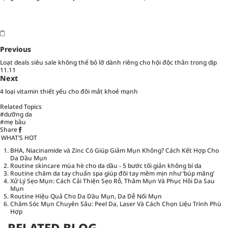
Previous
Loạt deals siêu sale không thể bỏ lỡ dành riêng cho hội độc thân trong dịp
11.11
Next
4 loại vitamin thiết yếu cho đôi mắt khoẻ mạnh
Related Topics
#dưỡng da
#mẹ bầu
Share
WHAT’S HOT
BHA, Niacinamide và Zinc Có Giúp Giảm Mụn Không? Cách Kết Hợp Cho
Da Dầu Mụn
Routine skincare mùa hè cho da dầu - 5 bước tối giản không bí da
Routine chăm da tay chuẩn spa giúp đôi tay mềm mịn như ‘búp măng’
Xử Lý Sẹo Mụn: Cách Cải Thiện Sẹo Rỗ, Thâm Mụn Và Phục Hồi Da Sau
Mụn
Routine Hiệu Quả Cho Da Dầu Mụn, Da Dễ Nổi Mụn
Chăm Sóc Mụn Chuyên Sâu: Peel Da, Laser Và Cách Chọn Liệu Trình Phù
Hợp
RELATED BLOG