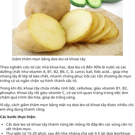
Giảm thâm mụn bằng dưa leo và khoai tây
Theo nghiên cứu từ các nhà khoa học, dưa leo có đến 90% là nước và các
dưỡng chất như vitamin A, B1, B2, B6, C, D, canxi, kali, folic acid… giúp nhẹ
nhàng lấy đi lớp tế bào chết, nhanh chóng phục hồi các tổn thương do mụn
trứng cá và ngăn chặn sự hình thành sắc tố.
Trong khi đó, khoai tây chứa nhiều tinh bột, cellulose, giàu vitamin B1, B2,
phospho. Khoai tây rất giàu vitamin C, có vai trò quan trọng trong việc làm
chậm quá trình lão hóa, giúp da trắng sáng.
Vì vậy, cách giảm thâm mụn bằng mặt nạ dưa leo và khoai tây được nhiều chị
em ứng dụng thành công.
Các bước thực hiện:
Cắt dưa leo và khoai tây thành từng lát mỏng rồi đắp lên các vùng cần trị
vết thâm mụn.
Thư giãn từ 15-20 phút, sau đó nhẹ nhàng chà xát 4-5 lát dưa leo/khoai