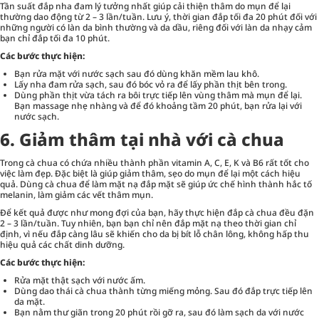
Tần suất đắp nha đam lý tưởng nhất giúp cải thiện thâm do mụn để lại
thường dao động từ 2 – 3 lần/tuần. Lưu ý, thời gian đắp tối đa 20 phút đối với
những người có làn da bình thường và da dầu, riêng đối với làn da nhạy cảm
bạn chỉ đắp tối đa 10 phút.
Các bước thực hiện:
Bạn rửa mặt với nước sạch sau đó dùng khăn mềm lau khô.
Lấy nha đam rửa sạch, sau đó bóc vỏ ra để lấy phần thịt bên trong.
Dùng phần thịt vừa tách ra bôi trực tiếp lên vùng thâm mà mụn để lại.
Bạn massage nhẹ nhàng và để đó khoảng tầm 20 phút, bạn rửa lại với
nước sạch.
6. Giảm thâm tại nhà với cà chua
Trong cà chua có chứa nhiều thành phần vitamin A, C, E, K và B6 rất tốt cho
việc làm đẹp. Đặc biệt là giúp giảm thâm, sẹo do mụn để lại một cách hiệu
quả. Dùng cà chua để làm mặt nạ đắp mặt sẽ giúp ức chế hình thành hắc tố
melanin, làm giảm các vết thâm mụn.
Để kết quả được như mong đợi của bạn, hãy thực hiện đắp cà chua đều đặn
2 – 3 lần/tuần. Tuy nhiên, bạn bạn chỉ nên đắp mặt nạ theo thời gian chỉ
định, vì nếu đắp càng lâu sẽ khiến cho da bị bít lỗ chân lông, không hấp thu
hiệu quả các chất dinh dưỡng.
Các bước thực hiện:
Rửa mặt thật sạch với nước ấm.
Dùng dao thái cà chua thành từng miếng mỏng. Sau đó đắp trực tiếp lên
da mặt.
Bạn nằm thư giãn trong 20 phút rồi gỡ ra, sau đó làm sạch da với nước