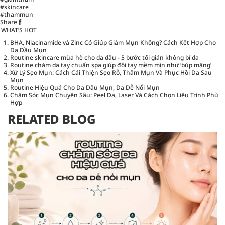
#skincare
#thammun
Share
WHAT’S HOT
BHA, Niacinamide và Zinc Có Giúp Giảm Mụn Không? Cách Kết Hợp Cho
Da Dầu Mụn
Routine skincare mùa hè cho da dầu - 5 bước tối giản không bí da
Routine chăm da tay chuẩn spa giúp đôi tay mềm mịn như ‘búp măng’
Xử Lý Sẹo Mụn: Cách Cải Thiện Sẹo Rỗ, Thâm Mụn Và Phục Hồi Da Sau
Mụn
Routine Hiệu Quả Cho Da Dầu Mụn, Da Dễ Nổi Mụn
Chăm Sóc Mụn Chuyên Sâu: Peel Da, Laser Và Cách Chọn Liệu Trình Phù
Hợp
RELATED BLOG