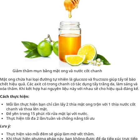
Giảm thâm mụn bằng mật ong và nước cốt chanh
Mật ong chứa hai loại đường tự nhiên là glucozo và fructozo giúp
tẩy tế bào
chết
hiệu quả. Các axit có trong chanh có tác dụng tẩy trắng da, làm sáng và
xóa thâm. Khi kết hợp hai nguyên liệu này với nhau sẽ cho hiệu quả đáng kể.
Cách thực hiện:
Mỗi lần thực hiện bạn chỉ cần lấy 2 thìa mật ong trộn với 1 thìa nước cốt
chanh và thoa lên mặt.
Để yên trong 15 phút rồi rửa mặt lại với nước.
Thực hiện tối đa 2 lần/tuần và chống nắng tối ưu
Lưu ý:
Thực hiện vào mỗi đêm sẽ giúp làm mờ vết thâm.
Khi thực hiện phương pháp này, bạn không được để da tiếp xúc trực tiếp