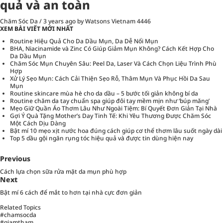
quả và an toàn
Chăm Sóc Da
/
3 years ago
by Watsons Vietnam
4446
XEM BÀI VIẾT MỚI NHẤT
Routine Hiệu Quả Cho Da Dầu Mụn, Da Dễ Nổi Mụn
BHA, Niacinamide và Zinc Có Giúp Giảm Mụn Không? Cách Kết Hợp Cho
Da Dầu Mụn
Chăm Sóc Mụn Chuyên Sâu: Peel Da, Laser Và Cách Chọn Liệu Trình Phù
Hợp
Xử Lý Sẹo Mụn: Cách Cải Thiện Sẹo Rỗ, Thâm Mụn Và Phục Hồi Da Sau
Mụn
Routine skincare mùa hè cho da dầu – 5 bước tối giản không bí da
Routine chăm da tay chuẩn spa giúp đôi tay mềm mịn như ‘búp măng’
Mẹo Giữ Quần Áo Thơm Lâu Như Ngoài Tiệm: Bí Quyết Đơn Giản Tại Nhà
Gợi Ý Quà Tặng Mother’s Day Tinh Tế: Khi Yêu Thương Được Chăm Sóc
Một Cách Dịu Dàng
Bật mí 10 mẹo xịt nước hoa đúng cách giúp cơ thể thơm lâu suốt ngày dài
Top 5 dầu gội ngăn rụng tóc hiệu quả và được tin dùng hiện nay
Previous
Cách lựa chọn sữa rửa mặt da mụn phù hợp
Next
Bật mí 6 cách để mắt to hơn tại nhà cực đơn giản
Related Topics
#chamsocda
#giamtham