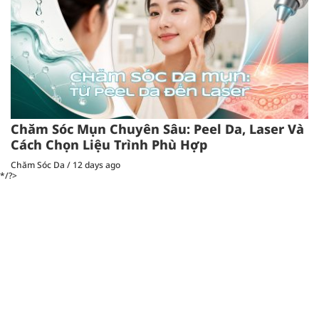
Chăm Sóc Mụn Chuyên Sâu: Peel Da, Laser Và
Cách Chọn Liệu Trình Phù Hợp
Chăm Sóc Da
/
12 days ago
*/?>