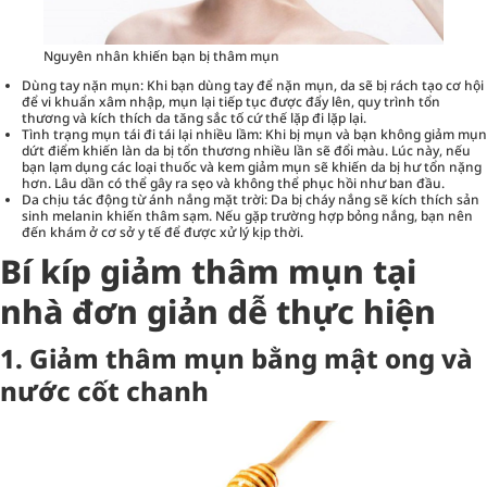
Nguyên nhân khiến bạn bị thâm mụn
Dùng tay nặn mụn: Khi bạn dùng tay để nặn mụn, da sẽ bị rách tạo cơ hội
để vi khuẩn xâm nhập, mụn lại tiếp tục được đẩy lên, quy trình tổn
thương và kích thích da tăng sắc tố cứ thế lặp đi lặp lại.
Tình trạng mụn tái đi tái lại nhiều lầm: Khi bị mụn và bạn không giảm mụn
dứt điểm khiến làn da bị tổn thương nhiều lần sẽ đổi màu. Lúc này, nếu
bạn lạm dụng các loại thuốc và kem giảm mụn sẽ khiến da bị hư tổn nặng
hơn. Lâu dần có thể gây ra sẹo và không thể phục hồi như ban đầu.
Da chịu tác động từ ánh nắng mặt trời: Da bị cháy nắng sẽ kích thích sản
sinh melanin khiến thâm sạm. Nếu gặp trường hợp bỏng nắng, bạn nên
đến khám ở cơ sở y tế để được xử lý kịp thời.
Bí kíp giảm thâm mụn tại
nhà đơn giản dễ thực hiện
1. Giảm thâm mụn bằng mật ong và
nước cốt chanh