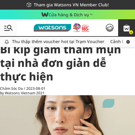
Giao hàng nhanh 24h - Áp dụng khu vực TP. Hồ Chí Minh
Miễn phí giao hàng cho đơn hàng từ 249,000Đ
Tham gia Watsons VN Member Club!
Cửa hàng & Dịch vụ
0
All
Chăm Sóc Cá Nhân
Ch
Thu thập thêm voucher hot tại Trạm Voucher
Thu thập thêm voucher hot tại Trạm Voucher
Cảnh báo An
Bí kíp giảm thâm mụn
tại nhà đơn giản dễ
thực hiện
Chăm Sóc Da
/
2023-08-01
by Watsons Vietnam
2021