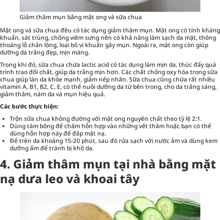
Giảm thâm mụn bằng mật ong và sữa chua
Mật ong và sữa chua đều có tác dụng giảm thâm mụn. Mật ong có tính kháng
khuẩn, sát trùng, chống viêm sưng nên có khả năng làm sạch da mặt, thông
thoáng lỗ chân lông, loại bỏ vi khuẩn gây mụn. Ngoài ra, mật ong còn giúp
dưỡng da trắng đẹp, mịn màng.
Trong khi đó, sữa chua chứa lactic acid có tác dụng làm mịn da, thúc đẩy quá
trình trao đổi chất, giúp da trắng mịn hơn. Các chất chống oxy hóa trong sữa
chua giúp làn da khỏe mạnh, giảm nếp nhăn. Sữa chua cũng chứa rất nhiều
vitamin A, B1, B2, C, E, có thể nuôi dưỡng da từ bên trong, cho da trắng sáng,
giảm thâm, nám da và mụn hiệu quả.
Các bước thực hiện:
Trộn sữa chua không đường với mật ong nguyên chất theo tỷ lệ 2:1.
Dùng tăm bông để chấm hỗn hợp vào những vết thâm hoặc bạn có thể
dùng hỗn hợp này để đắp mặt nạ.
Để trên da khoảng 15-20 phút, sau đó rửa sạch với nước ấm và dùng kem
dưỡng ẩm để tránh bị khô da.
4. Giảm thâm mụn tại nhà bằng mặt
nạ dưa leo và khoai tây