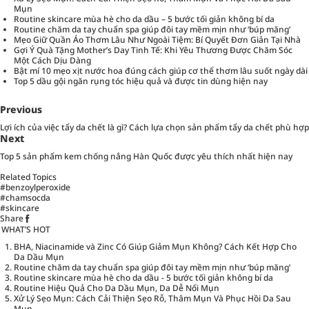
Mụn
Routine skincare mùa hè cho da dầu – 5 bước tối giản không bí da
Routine chăm da tay chuẩn spa giúp đôi tay mềm mịn như ‘búp măng’
Mẹo Giữ Quần Áo Thơm Lâu Như Ngoài Tiệm: Bí Quyết Đơn Giản Tại Nhà
Gợi Ý Quà Tặng Mother’s Day Tinh Tế: Khi Yêu Thương Được Chăm Sóc
Một Cách Dịu Dàng
Bật mí 10 mẹo xịt nước hoa đúng cách giúp cơ thể thơm lâu suốt ngày dài
Top 5 dầu gội ngăn rụng tóc hiệu quả và được tin dùng hiện nay
Previous
Lợi ích của việc tẩy da chết là gì? Cách lựa chọn sản phẩm tẩy da chết phù hợp
Next
Top 5 sản phẩm kem chống nắng Hàn Quốc được yêu thích nhất hiện nay
Related Topics
#benzoylperoxide
#chamsocda
#skincare
Share
WHAT’S HOT
BHA, Niacinamide và Zinc Có Giúp Giảm Mụn Không? Cách Kết Hợp Cho
Da Dầu Mụn
Routine chăm da tay chuẩn spa giúp đôi tay mềm mịn như ‘búp măng’
Routine skincare mùa hè cho da dầu - 5 bước tối giản không bí da
Routine Hiệu Quả Cho Da Dầu Mụn, Da Dễ Nổi Mụn
Xử Lý Sẹo Mụn: Cách Cải Thiện Sẹo Rỗ, Thâm Mụn Và Phục Hồi Da Sau
Mụn