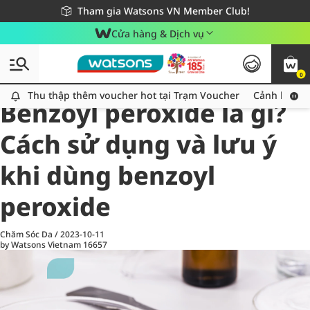
Giao hàng nhanh 24h - Áp dụng khu vực TP. Hồ Chí Minh
Miễn phí giao hàng cho đơn hàng từ 249,000Đ
Tham gia Watsons VN Member Club!
Cửa hàng & Dịch vụ
0
All
Chăm Sóc Cá Nhân
Ch
Thu thập thêm voucher hot tại Trạm Voucher
Thu thập thêm voucher hot tại Trạm Voucher
Cảnh báo An
Benzoyl peroxide là gì?
Cách sử dụng và lưu ý
khi dùng benzoyl
peroxide
Chăm Sóc Da
/
2023-10-11
by Watsons Vietnam
16657