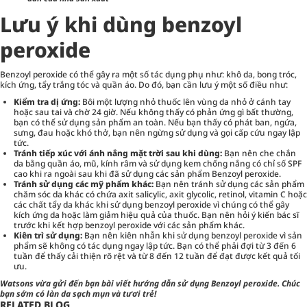
Lưu ý khi dùng benzoyl
peroxide
Benzoyl peroxide có thể gây ra một số tác dụng phụ như: khô da, bong tróc,
kích ứng, tẩy trắng tóc và quần áo. Do đó, bạn cần lưu ý một số điều như:
Kiểm tra dị ứng:
Bôi một lượng nhỏ thuốc lên vùng da nhỏ ở cánh tay
hoặc sau tai và chờ 24 giờ. Nếu không thấy có phản ứng gì bất thường,
bạn có thể sử dụng sản phẩm an toàn. Nếu bạn thấy có phát ban, ngứa,
sưng, đau hoặc khó thở, bạn nên ngừng sử dụng và gọi cấp cứu ngay lập
tức.
Tránh tiếp xúc với ánh nắng mặt trời sau khi dùng:
Bạn nên che chắn
da bằng quần áo, mũ, kính râm và sử dụng kem chống nắng có chỉ số SPF
cao khi ra ngoài sau khi đã sử dụng các sản phẩm Benzoyl peroxide.
Tránh sử dụng các mỹ phẩm khác:
Bạn nên tránh sử dụng các sản phẩm
chăm sóc da khác có chứa axit salicylic, axit glycolic, retinol, vitamin C hoặc
các chất tẩy da khác khi sử dụng benzoyl peroxide vì chúng có thể gây
kích ứng da hoặc làm giảm hiệu quả của thuốc. Bạn nên hỏi ý kiến bác sĩ
trước khi kết hợp benzoyl peroxide với các sản phẩm khác.
Kiên trì sử dụng:
Bạn nên kiên nhẫn khi sử dụng benzoyl peroxide vì sản
phẩm sẽ không có tác dụng ngay lập tức. Bạn có thể phải đợi từ 3 đến 6
tuần để thấy cải thiện rõ rệt và từ 8 đến 12 tuần để đạt được kết quả tối
ưu.
Watsons
vừa gửi đến bạn bài viết hướng dẫn sử dụng Benzoyl peroxide. Chúc
bạn sớm có làn da sạch mụn và tươi trẻ!
RELATED BLOG