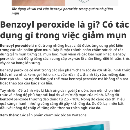
Tác dụng và vai trò của Benzoyl peroxide trong quá trình giảm
mụn
Benzoyl peroxide là gì? Có tác
dụng gì trong việc giảm mụn
Benzoyl peroxide
là một trong những hoạt chất được ứng dụng phổ biến
trong các sản phẩm giảm mụn. Đây là một thành phần chăm sóc da có tác
dụng giảm mụn trứng cá, mụn bọc, mụn viêm và các loại mụn khác. Benzoyl
peroxide hoạt động bằng cách cung cấp oxy vào lỗ chân lông, diệt khuẩn, tróc
vảy da và bong lớp sừng.
Benzoyl peroxide có mặt trong các sản phẩm chăm sóc da với nhiều hình thức
khác nhau như: kem, gel, lotion, xịt, sữa rửa mặt, thanh tẩy rửa, miếng dán,
kem cạo râu… và người dùng có thể mua benzoyl peroxide mà không cần toa
hoặc theo toa của bác sĩ da liễu.
Tuy nhiên, để tránh việc bị kích ứng da ngoài ý muốn, bạn nên chọn hình
thức và nồng độ phù hợp với loại da và mức độ mụn của mình. Nồng độ
benzoyl peroxide thường dao động từ 2.5 – 10%. Nồng độ càng cao thì hiệu
quả càng nhanh nhưng cũng càng dễ gây kích ứng da. Do đó, bạn nên bắt
đầu với nồng độ thấp và tăng dần theo sự thích nghi của da.
Xem thêm:
Các sản phẩm chăm sóc tóc tại Watsons