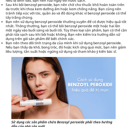
Nếu bị dính vào, bạn nên rửa ngay với nước sạch.
Sau khi bôi benzoyl peroxide, bạn nên chờ cho thuốc khô hoàn toàn trên
da trước khi thoa kem dưỡng ẩm hoặc kem chống nắng. Bạn cũng nên
tránh tiếp xúc với tóc, quần áo và đồ dùng khác vì benzoyl peroxide có thể
tẩy trắng chúng.
Bạn nên sử dụng benzoyl peroxide thường xuyên để có được hiệu quả tốt
nhất. Thông thường, bạn có thể bôi benzoyl peroxide một hoặc hai lần
một ngày vào buổi sáng và buổi tối. Tùy theo loại sản phẩm, bạn có thể cần
phải rửa sạch sau khi bôi hoặc không. Bạn nên kiểm tra hướng dẫn sử
dụng trên gói sản phẩm để biết chính xác.
Bạn nên theo dõi tình trạng da của mình khi sử dụng benzoyl peroxide.
Nếu bạn thấy da khô, bong tróc, đỏ hoặc kích ứng quá mức, bạn nên giảm
liều lượng, tần suất hoặc ngừng sử dụng và tham khảo ý kiến bác sĩ.
Sử dụng các sản phẩm chứa Benzoyl peroxide phải theo hướng
dẫn của nhà sản xuất