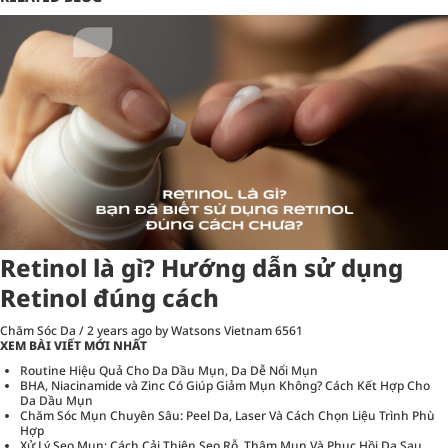
Retinol là gì? Hướng dẫn sử dụng
Retinol đúng cách
Chăm Sóc Da
/
2 years ago
by Watsons Vietnam
6561
XEM BÀI VIẾT MỚI NHẤT
Routine Hiệu Quả Cho Da Dầu Mụn, Da Dễ Nổi Mụn
BHA, Niacinamide và Zinc Có Giúp Giảm Mụn Không? Cách Kết Hợp Cho
Da Dầu Mụn
Chăm Sóc Mụn Chuyên Sâu: Peel Da, Laser Và Cách Chọn Liệu Trình Phù
Hợp
Xử Lý Sẹo Mụn: Cách Cải Thiện Sẹo Rỗ, Thâm Mụn Và Phục Hồi Da Sau