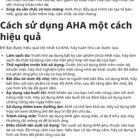
vết chùng nhão trên da.
Giúp da săn chắc và mịn màng:
AHA thúc đẩy quá trình tái tạo tế bào
mới, giúp da luôn mềm mại, săn chắc và mịn màng.
Cách sử dụng AHA một cách
hiệu quả
Để đạt được hiệu quả tốt nhất từ AHA, hãy tuân thủ các bước sau:
Làm sạch da:
Trước khi áp dụng bất kỳ sản phẩm chứa AHA nào, hãy làm
sạch da thật kỹ bằng
sữa rửa mặt
phù hợp với loại da của bạn.
Thử nghiệm trước khi sử dụng:
Trước khi sử dụng AHA trên toàn bộ
khuôn mặt, hãy thử nghiệm trên một vùng nhỏ da khác trước đó để kiểm
tra phản ứng phụ có xảy ra hay không.
Bắt đầu từ mức độ nhẹ:
Nếu bạn là người mới bắt đầu sử dụng AHA, hãy
bắt đầu với sản phẩm có mức độ AHA nhẹ, sau đó tăng dần lên mức độ
cao hơn khi da đã quen dần.
Áp dụng vào buổi tối:
AHA khiến da của bạn trở nên nhạy cảm với ánh
nắng mặt trời. Hãy sử dụng AHA vào buổi tối và đảm bảo sử dụng kem
chống nắng vào ngày hôm sau.
Sử dụng thêm kem dưỡng ẩm:
AHA có thể làm khô da. Hãy sử dụng kết
hợp với kem dưỡng ẩm để duy trì độ ẩm cho da.
Tránh vùng mắt:
Tránh áp dụng AHA gần vùng mắt, vì da ở khu vực này
thường rất mỏng và dễ bị kích ứng.
Điều chỉnh tần suất sử dụng:
Tần suất sử dụng AHA phụ thuộc vào loại
da và mức độ nhạy cảm của bạn. Nếu bạn có da nhạy cảm, hãy sử dụng ít
hơn và theo dõi phản ứng của da.