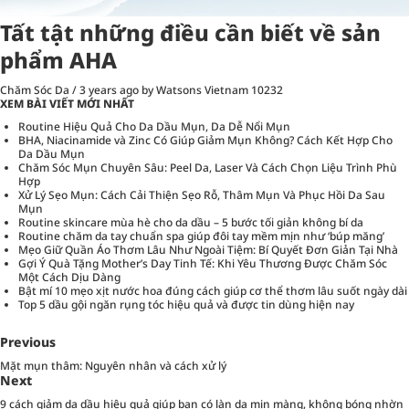
Tất tật những điều cần biết về sản
phẩm AHA
Chăm Sóc Da
/
3 years ago
by Watsons Vietnam
10232
XEM BÀI VIẾT MỚI NHẤT
Routine Hiệu Quả Cho Da Dầu Mụn, Da Dễ Nổi Mụn
BHA, Niacinamide và Zinc Có Giúp Giảm Mụn Không? Cách Kết Hợp Cho
Da Dầu Mụn
Chăm Sóc Mụn Chuyên Sâu: Peel Da, Laser Và Cách Chọn Liệu Trình Phù
Hợp
Xử Lý Sẹo Mụn: Cách Cải Thiện Sẹo Rỗ, Thâm Mụn Và Phục Hồi Da Sau
Mụn
Routine skincare mùa hè cho da dầu – 5 bước tối giản không bí da
Routine chăm da tay chuẩn spa giúp đôi tay mềm mịn như ‘búp măng’
Mẹo Giữ Quần Áo Thơm Lâu Như Ngoài Tiệm: Bí Quyết Đơn Giản Tại Nhà
Gợi Ý Quà Tặng Mother’s Day Tinh Tế: Khi Yêu Thương Được Chăm Sóc
Một Cách Dịu Dàng
Bật mí 10 mẹo xịt nước hoa đúng cách giúp cơ thể thơm lâu suốt ngày dài
Top 5 dầu gội ngăn rụng tóc hiệu quả và được tin dùng hiện nay
Previous
Mặt mụn thâm: Nguyên nhân và cách xử lý
Next
9 cách giảm da dầu hiệu quả giúp bạn có làn da mịn màng, không bóng nhờn