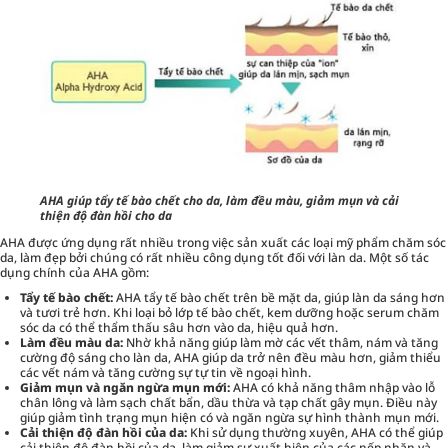
AHA giúp tẩy tế bào chết cho da, làm đều màu, giảm mụn và cải
thiện độ đàn hồi cho da
AHA được ứng dụng rất nhiều trong việc sản xuất các loại mỹ phẩm chăm sóc
da, làm đẹp bởi chúng có rất nhiều công dụng tốt đối với làn da. Một số tác
dụng chính của AHA gồm:
Tẩy tế bào chết:
AHA tẩy tế bào chết trên bề mặt da, giúp làn da sáng hơn
và tươi trẻ hơn. Khi loại bỏ lớp tế bào chết, kem dưỡng hoặc serum chăm
sóc da có thể thẩm thấu sâu hơn vào da, hiệu quả hơn.
Làm đều màu da:
Nhờ khả năng giúp làm mờ các vết thâm, nám và tăng
cường độ sáng cho làn da, AHA giúp da trở nên đều màu hơn, giảm thiểu
các vết nám và tăng cường sự tự tin về ngoại hình.
Giảm mụn và ngăn ngừa mụn mới:
AHA có khả năng thâm nhập vào lỗ
chân lông và làm sạch chất bẩn, dầu thừa và tạp chất gây mụn. Điều này
giúp giảm tình trạng mụn hiện có và ngăn ngừa sự hình thành mụn mới.
Cải thiện độ đàn hồi của da:
Khi sử dụng thường xuyên, AHA có thể giúp
cải thiện độ đàn hồi của da, làm giảm sự xuất hiện của các nếp nhăn và