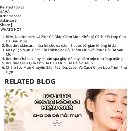
Related Topics
#AHA
#chamsocda
#skincare
Share
WHAT’S HOT
BHA, Niacinamide và Zinc Có Giúp Giảm Mụn Không? Cách Kết Hợp Cho
Da Dầu Mụn
Routine skincare mùa hè cho da dầu - 5 bước tối giản không bí da
Xử Lý Sẹo Mụn: Cách Cải Thiện Sẹo Rỗ, Thâm Mụn Và Phục Hồi Da Sau
Mụn
Routine chăm da tay chuẩn spa giúp đôi tay mềm mịn như ‘búp măng’
Routine Hiệu Quả Cho Da Dầu Mụn, Da Dễ Nổi Mụn
Chăm Sóc Mụn Chuyên Sâu: Peel Da, Laser Và Cách Chọn Liệu Trình Phù
Hợp
RELATED BLOG