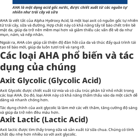
AHA là một dạng acid gốc nước, được chiết xuất từ các nguồn tự
nhiên như trái cây và sữa
AHA là viết tắt của Alpha Hydroxy Acid, là một loại axit có nguồn gốc tự nhiên
từ trái cây, sữa và đường. Hợp chất này có khả năng
tẩy tế bào chết
trên bề
mặt da, giúp da trở nên mềm mại hơn và giảm thiểu các vấn đề về da như
mụn, nám, và nếp nhăn.
Ngoài ra, AHA còn giúp cải thiện độ đàn hồi của da và thúc đẩy quá trình tái
tạo tế bào mới, giúp da luôn tươi trẻ và rạng rỡ.
Các loại AHA phổ biến và tác
dụng của chúng
Axit Glycolic (Glycolic Acid)
Axit Glycolic được chiết xuất từ mía và có cấu trúc phân tử nhỏ nhất trong
các loại AHA. Do đó, loại AHA này có khả năng thẩm thấu vào da một cách dễ
dàng và nhanh chóng hơn.
Tác dụng chính của axit glycolic là làm mờ các vết thâm, tăng cường độ sáng
và giúp da trở nên đều màu hơn.
Axit Lactic (Lactic Acid)
Axit lactic được tìm thấy trong sữa và sản xuất từ sữa chua. Chúng có tính
chất dịu nhẹ hơn nhiều so với axit glycolic.