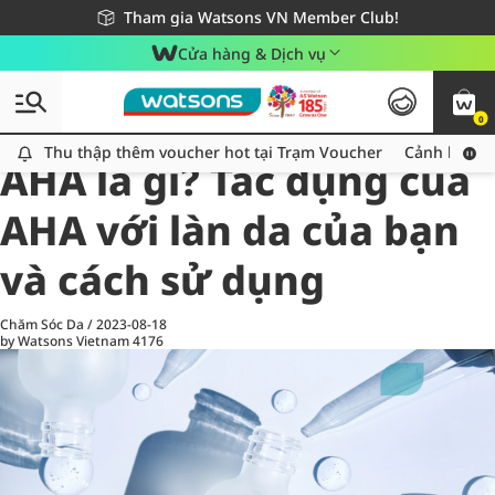
Giao hàng nhanh 24h - Áp dụng khu vực TP. Hồ Chí Minh
Miễn phí giao hàng cho đơn hàng từ 249,000Đ
Tham gia Watsons VN Member Club!
Cửa hàng & Dịch vụ
0
All
Chăm Sóc Cá Nhân
Ch
Thu thập thêm voucher hot tại Trạm Voucher
Thu thập thêm voucher hot tại Trạm Voucher
Cảnh báo An
AHA là gì? Tác dụng của
AHA với làn da của bạn
và cách sử dụng
Chăm Sóc Da
/
2023-08-18
by Watsons Vietnam
4176