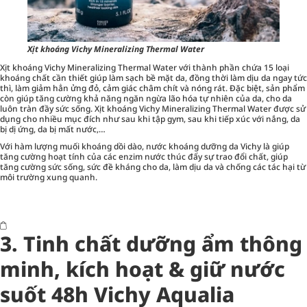
Xịt khoáng Vichy Mineralizing Thermal Water
Xịt khoáng Vichy Mineralizing Thermal Water với thành phần chứa 15 loại
khoáng chất cần thiết giúp làm sạch bề mặt da, đồng thời làm dịu da ngay tức
thì, làm giảm hẳn ửng đỏ, cảm giác châm chít và nóng rát. Đặc biệt, sản phẩm
còn giúp tăng cường khả năng ngăn ngừa lão hóa tự nhiên của da, cho da
luôn tràn đầy sức sống. Xịt khoáng Vichy Mineralizing Thermal Water được sử
dụng cho nhiều mục đích như sau khi tập gym, sau khi tiếp xúc với nắng, da
bị dị ứng, da bị mất nước,…
Với hàm lượng muối khoáng dồi dào, nước khoáng dưỡng da Vichy là giúp
tăng cường hoạt tính của các enzim nước thúc đẩy sự trao đổi chất, giúp
tăng cường sức sống, sức đề kháng cho da, làm dịu da và chống các tác hại từ
môi trường xung quanh.
3. Tinh chất dưỡng ẩm thông
minh, kích hoạt & giữ nước
suốt 48h Vichy Aqualia