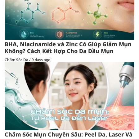
BHA, Niacinamide và Zinc Có Giúp Giảm Mụn
Không? Cách Kết Hợp Cho Da Dầu Mụn
Chăm Sóc Da
/
9 days ago
Chăm Sóc Mụn Chuyên Sâu: Peel Da, Laser Và