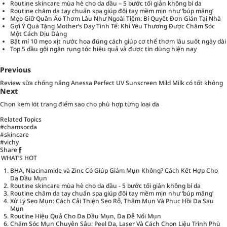
Routine skincare mùa hè cho da dầu – 5 bước tối giản không bí da
Routine chăm da tay chuẩn spa giúp đôi tay mềm mịn như ‘búp măng’
Mẹo Giữ Quần Áo Thơm Lâu Như Ngoài Tiệm: Bí Quyết Đơn Giản Tại Nhà
Gợi Ý Quà Tặng Mother’s Day Tinh Tế: Khi Yêu Thương Được Chăm Sóc
Một Cách Dịu Dàng
Bật mí 10 mẹo xịt nước hoa đúng cách giúp cơ thể thơm lâu suốt ngày dài
Top 5 dầu gội ngăn rụng tóc hiệu quả và được tin dùng hiện nay
Previous
Review sữa chống nắng Anessa Perfect UV Sunscreen Mild Milk có tốt không
Next
Chọn kem lót trang điểm sao cho phù hợp từng loại da
Related Topics
#chamsocda
#skincare
#vichy
Share
WHAT’S HOT
BHA, Niacinamide và Zinc Có Giúp Giảm Mụn Không? Cách Kết Hợp Cho
Da Dầu Mụn
Routine skincare mùa hè cho da dầu - 5 bước tối giản không bí da
Routine chăm da tay chuẩn spa giúp đôi tay mềm mịn như ‘búp măng’
Xử Lý Sẹo Mụn: Cách Cải Thiện Sẹo Rỗ, Thâm Mụn Và Phục Hồi Da Sau
Mụn
Routine Hiệu Quả Cho Da Dầu Mụn, Da Dễ Nổi Mụn
Chăm Sóc Mụn Chuyên Sâu: Peel Da, Laser Và Cách Chọn Liệu Trình Phù