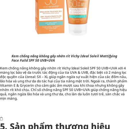
Kem chống nắng không gây nhờn rít Vichy Ideal Soleil Mattifying
Face Fuild SPF 50 UVB+UVA
Kem chống nắng không gây nhờn rít Vichy Ideal Soleil SPF 50 UVB+UVA với 4
màng lọc bảo vệ da trước tác động của tia UVA & UVB, đặc biệt có 2 màng lọc
độc quyền của L’oreal: SX – XL giúp ngăn ngừa sự xuất hiện của các đốm nâu,
lão hóa và ung thư da do tác hại của tia nắng mặt trời. Ngoài ra, thành phẩm
Vitamin E & Grycerin cho cảm giác ẩm mượt sau khi thoa nhưng không gây
nhờn rít khó chịu. Chỉ số chống nắng SPF 50 UVB+UVA giúp chống nắng hiệu
quả, ngăn ngừa lão hóa và ung thư da, cho làn da luôn tươi trẻ, săn chắc và
mịn màng.
5. Sản phẩm thương hiệu