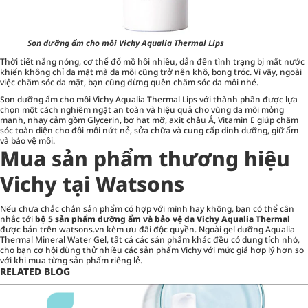
Son dưỡng ẩm cho môi Vichy Aqualia Thermal Lips
Thời tiết nắng nóng, cơ thể đổ mồ hôi nhiều, dẫn đến tình trạng bị mất nước
khiến không chỉ da mặt mà da môi cũng trở nên khô, bong tróc. Vì vậy, ngoài
việc chăm sóc da mặt, bạn cũng đừng quên chăm sóc da môi nhé.
Son dưỡng ẩm cho môi Vichy Aqualia Thermal Lips với thành phần được lựa
chọn một cách nghiêm ngặt an toàn và hiệu quả cho vùng da môi mỏng
manh, nhạy cảm gồm Glycerin, bơ hạt mỡ, axit châu Á, Vitamin E giúp chăm
sóc toàn diện cho đôi môi nứt nẻ, sửa chữa và cung cấp dinh dưỡng, giữ ẩm
và bảo vệ môi.
Mua sản phẩm thương hiệu
Vichy tại Watsons
Nếu chưa chắc chắn sản phẩm có hợp với mình hay không, bạn có thể cân
nhắc tới
bộ 5 sản phẩm dưỡng ẩm và bảo vệ da Vichy Aqualia Thermal
được bán trên watsons.vn kèm ưu đãi độc quyền. Ngoài gel dưỡng Aqualia
Thermal Mineral Water Gel, tất cả các sản phẩm khác đều có dung tích nhỏ,
cho bạn cơ hội dùng thử nhiều các sản phẩm Vichy với mức giá hợp lý hơn so
với khi mua từng sản phẩm riêng lẻ.
RELATED BLOG