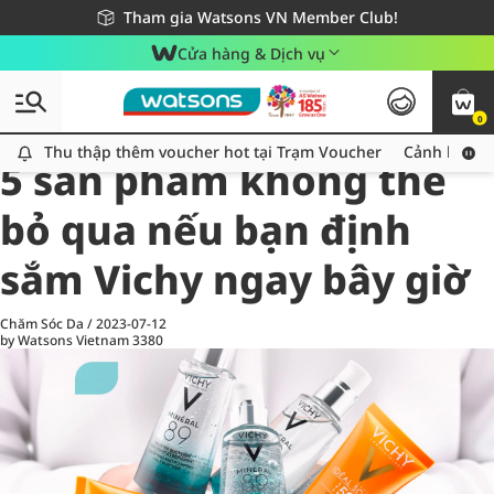
Giao hàng nhanh 24h - Áp dụng khu vực TP. Hồ Chí Minh
Miễn phí giao hàng cho đơn hàng từ 249,000Đ
Tham gia Watsons VN Member Club!
Cửa hàng & Dịch vụ
0
All
Chăm Sóc Cá Nhân
Ch
Thu thập thêm voucher hot tại Trạm Voucher
Thu thập thêm voucher hot tại Trạm Voucher
Cảnh báo An
5 sản phẩm không thể
bỏ qua nếu bạn định
sắm Vichy ngay bây giờ
Chăm Sóc Da
/
2023-07-12
by Watsons Vietnam
3380