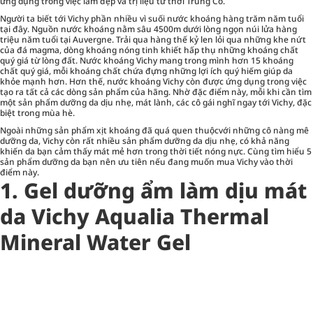
ứng dụng trong việc làm đẹp và trị liệu từ thời Trung Cổ.
Người ta biết tới Vichy phần nhiều vì suối nước khoáng hàng trăm năm tuổi
tại đây. Nguồn nước khoáng nằm sâu 4500m dưới lòng ngọn núi lửa hàng
triệu năm tuổi tại Auvergne. Trải qua hàng thế kỷ len lỏi qua những khe nứt
của đá magma, dòng khoáng nóng tinh khiết hấp thụ những khoáng chất
quý giá từ lòng đất. Nước khoáng Vichy mang trong mình hơn 15 khoáng
chất quý giá, mỗi khoáng chất chứa đựng những lợi ích quý hiếm giúp da
khỏe mạnh hơn. Hơn thế, nước khoáng Vichy còn được ứng dụng trong việc
tạo ra tất cả các dòng sản phẩm của hãng. Nhờ đặc điểm này, mỗi khi cần tìm
một sản phẩm dưỡng da dịu nhẹ, mát lành, các cô gái nghĩ ngay tới Vichy, đặc
biệt trong mùa hè.
Ngoài những sản phẩm xịt khoáng đã quá quen thuộcvới những cô nàng mê
dưỡng da, Vichy còn rất nhiều sản phẩm dưỡng da dịu nhẹ, có khả năng
khiến da bạn cảm thấy mát mẻ hơn trong thời tiết nóng nực. Cùng tìm hiểu 5
sản phẩm dưỡng da bạn nên ưu tiên nếu đang muốn mua Vichy vào thời
điểm này.
1. Gel dưỡng ẩm làm dịu mát
da Vichy Aqualia Thermal
Mineral Water Gel