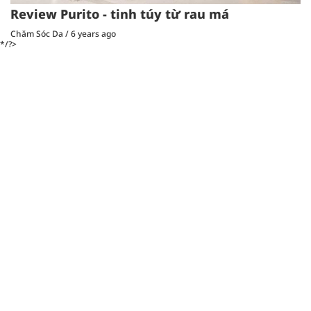
Review Purito - tinh túy từ rau má
Chăm Sóc Da
/
6 years ago
*/?>