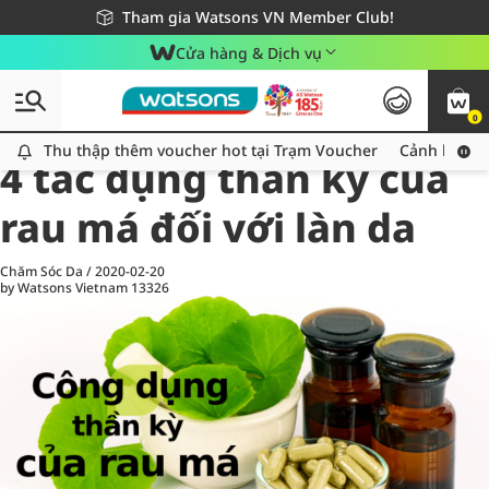
Giao hàng nhanh 24h - Áp dụng khu vực TP. Hồ Chí Minh
Miễn phí giao hàng cho đơn hàng từ 249,000Đ
Tham gia Watsons VN Member Club!
Cửa hàng & Dịch vụ
0
All
Chăm Sóc Cá Nhân
Ch
Thu thập thêm voucher hot tại Trạm Voucher
Thu thập thêm voucher hot tại Trạm Voucher
Cảnh báo An
4 tác dụng thần kỳ của
rau má đối với làn da
Chăm Sóc Da
/
2020-02-20
by Watsons Vietnam
13326