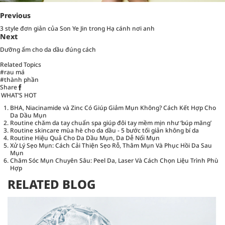
Previous
3 style đơn giản của Son Ye Jin trong Hạ cánh nơi anh
Next
Dưỡng ẩm cho da dầu đúng cách
Related Topics
#rau má
#thành phần
Share
WHAT’S HOT
BHA, Niacinamide và Zinc Có Giúp Giảm Mụn Không? Cách Kết Hợp Cho
Da Dầu Mụn
Routine chăm da tay chuẩn spa giúp đôi tay mềm mịn như ‘búp măng’
Routine skincare mùa hè cho da dầu - 5 bước tối giản không bí da
Routine Hiệu Quả Cho Da Dầu Mụn, Da Dễ Nổi Mụn
Xử Lý Sẹo Mụn: Cách Cải Thiện Sẹo Rỗ, Thâm Mụn Và Phục Hồi Da Sau
Mụn
Chăm Sóc Mụn Chuyên Sâu: Peel Da, Laser Và Cách Chọn Liệu Trình Phù
Hợp
RELATED BLOG