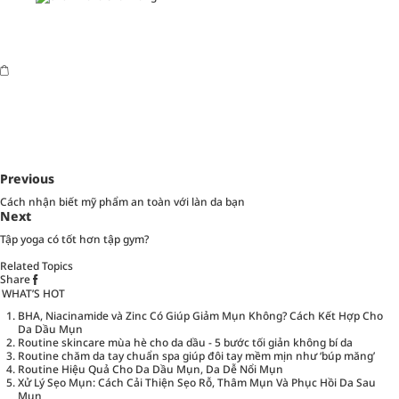
Previous
Cách nhận biết mỹ phẩm an toàn với làn da bạn
Next
Tập yoga có tốt hơn tập gym?
Related Topics
Share
WHAT’S HOT
BHA, Niacinamide và Zinc Có Giúp Giảm Mụn Không? Cách Kết Hợp Cho
Da Dầu Mụn
Routine skincare mùa hè cho da dầu - 5 bước tối giản không bí da
Routine chăm da tay chuẩn spa giúp đôi tay mềm mịn như ‘búp măng’
Routine Hiệu Quả Cho Da Dầu Mụn, Da Dễ Nổi Mụn
Xử Lý Sẹo Mụn: Cách Cải Thiện Sẹo Rỗ, Thâm Mụn Và Phục Hồi Da Sau
Mụn