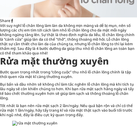
Share
Với suy nghĩ lỗ chân lông làm làn da không mịn màng và dễ bị mụn, nên số
lượng các chị em tìm tới cách làm nhỏ lỗ chân lông cho da mặt mỗi ngày
không ngừng tăng lên. Sự thật là theo định nghĩa da liễu, lỗ chân lông chính
là “cánh cửa” giúp làn da có thể “thở”, thông thoáng mồ hôi. Lỗ chân lông
thật sự cần thiết cho làn da của chúng ta, nhưng lỗ chân lông to thì lại kém
thẩm mỹ. Sau đây là 4 bước
dưỡng da
giúp thu nhỏ lỗ chân lông an toàn bạn
có thể tham khảo qua nhé!
Rửa mặt thường xuyên
Bước quan trọng nhất trong “công cuộc” thu nhỏ lỗ chân lông chính là tập
thói quen rửa mặt kĩ càng thường xuyên.
Bụi bẩn và dầu nhờn sẽ không chỉ làm tắc nghẽn lỗ chân lông mà khi tích tụ
lâu ngày sẽ còn khiến chúng to hơn. Khi bạn rửa mặt sạch hằng ngày và tẩy
tế bào chết thường xuyên hơn sẽ giúp làm sạch và thông thoáng lỗ chân
lông.
Tốt nhất là bạn nên rửa mặt sạch 2 lần/ngày. Nếu quá bận rộn và chỉ có thể
rửa mặt 1 lần/ngày, hãy tẩy trang kĩ và rửa mặt thật sạch vào buổi tối trước
khi ngủ nhé, đây là điều cực kỳ quan trọng đấy.