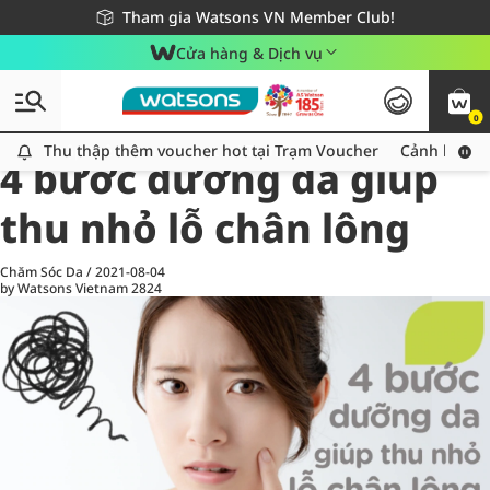
Giao hàng nhanh 24h - Áp dụng khu vực TP. Hồ Chí Minh
Miễn phí giao hàng cho đơn hàng từ 249,000Đ
Tham gia Watsons VN Member Club!
Cửa hàng & Dịch vụ
0
All
Chăm Sóc Cá Nhân
Ch
Thu thập thêm voucher hot tại Trạm Voucher
Thu thập thêm voucher hot tại Trạm Voucher
Cảnh báo An
4 bước dưỡng da giúp
thu nhỏ lỗ chân lông
Chăm Sóc Da
/
2021-08-04
by Watsons Vietnam
2824