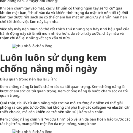
bạn đang bẩn, là tuyệt đối không!
Khi bạn chạm tay vào mặt, các vi khuẩn có trong ngón tay sẽ “di cư” qua
khuôn mặt bạn, “chui” vào da và khiến tình trạng da mặt trở nên tồi tệ. Đôi
bàn tay được rửa sạch sẽ có thể chạm lên mặt nhưng lưu ý là vẫn nên hạn
chế tối thiểu việc làm này bạn nha.
Việc táy máy nặn mụn có thể rất thích thú nhưng bạn hãy nhớ hậu quả của
hành động này sẽ là nổi mụn nhiều hơn, da sẽ bị trầy xước, chảy máu và
thậm chí để lại những vết sẹo xấu xí nữa.
Luôn luôn sử dụng kem
chống nắng mỗi ngày
Điều quan trọng nên lặp lại 3 lần:
Kem chống nắng là bước chăm sóc da tối quan trọng. Kem chống nắng là
bước chăm sóc da tối quan trọng. Kem chống nắng là bước chăm sóc da tối
quan trọng.
Quả thật, tia UV từ ánh nắng mặt trời và môi trường ô nhiễm có thể giải
phóng ra các gốc tự do độc hại không chỉ phá huỷ các collagen và elastin cần
thiết cho da, mà còn khiến da trở nên sần sùi, kém săn chắc.
Kem chống nắng chính là “vị cứu tinh” bảo vệ làn da bạn hoàn hảo trước các
tác hại trên, mang đến một làn da mịn màng, sáng khoẻ