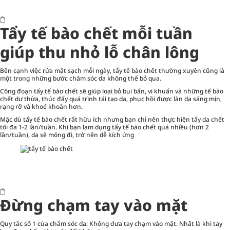
Tẩy tế bào chết mỗi tuần
giúp thu nhỏ lỗ chân lông
Bên cạnh việc rửa mặt sạch mỗi ngày, tẩy tế bào chết thường xuyên cũng là
một trong những bước chăm sóc da không thể bỏ qua.
Công đoạn tẩy tế bào chết sẽ giúp loại bỏ bụi bẩn, vi khuẩn và những tế bào
chết dư thừa, thúc đẩy quá trình tái tạo da, phục hồi được làn da sáng mịn,
rạng rỡ và khoẻ khoắn hơn.
Mặc dù tẩy tế bào chết rất hữu ích nhưng bạn chỉ nên thực hiện tẩy da chết
tối đa 1-2 lần/tuần. Khi bạn lạm dụng tẩy tế bào chết quá nhiều (hơn 2
lần/tuần), da sẽ mỏng đi, trở nên dễ kích ứng
Đừng chạm tay vào mặt
Quy tắc số 1 của chăm sóc da: Không đưa tay chạm vào mặt. Nhất là khi tay