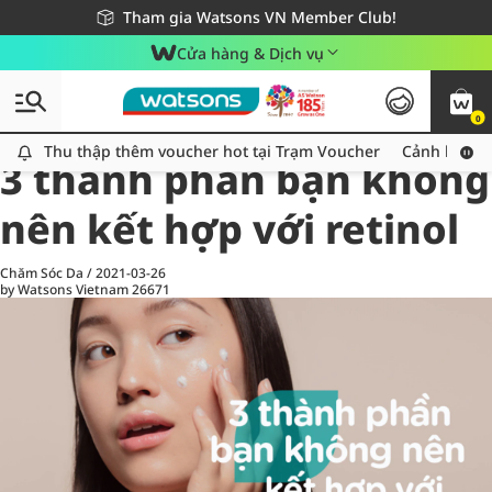
Giao hàng nhanh 24h - Áp dụng khu vực TP. Hồ Chí Minh
Miễn phí giao hàng cho đơn hàng từ 249,000Đ
Tham gia Watsons VN Member Club!
Cửa hàng & Dịch vụ
0
All
Chăm Sóc Cá Nhân
Ch
Thu thập thêm voucher hot tại Trạm Voucher
Thu thập thêm voucher hot tại Trạm Voucher
Cảnh báo An
3 thành phần bạn không
nên kết hợp với retinol
Chăm Sóc Da
/
2021-03-26
by Watsons Vietnam
26671