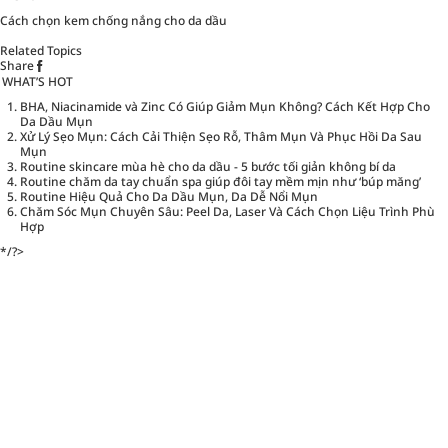
Cách chọn kem chống nắng cho da dầu
Related Topics
Share
WHAT’S HOT
BHA, Niacinamide và Zinc Có Giúp Giảm Mụn Không? Cách Kết Hợp Cho
Da Dầu Mụn
Xử Lý Sẹo Mụn: Cách Cải Thiện Sẹo Rỗ, Thâm Mụn Và Phục Hồi Da Sau
Mụn
Routine skincare mùa hè cho da dầu - 5 bước tối giản không bí da
Routine chăm da tay chuẩn spa giúp đôi tay mềm mịn như ‘búp măng’
Routine Hiệu Quả Cho Da Dầu Mụn, Da Dễ Nổi Mụn
Chăm Sóc Mụn Chuyên Sâu: Peel Da, Laser Và Cách Chọn Liệu Trình Phù
Hợp
*/?>