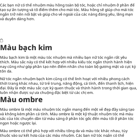
Các bạn nữ có thể nhuộm màu hồng toàn bộ tóc, hoặc chỉ nhuộm ở phần để
tạo sự ấn tượng và tô điểm thêm cho mái tóc. Màu hồng sẽ giúp cho mái tóc
ngắn trở nên nổi bật và giúp cho vẻ ngoài của các nàng đáng yêu, lãng mạn
và duyên dáng hơn.
Màu bạch kim
Màu bạch kim là một màu tóc nhuộm mà nhiều bạn nữ tóc ngắn rất yêu
thích. Màu sắc này có thể kết hợp với nhiều kiểu tóc ngắn thịnh hành hiện
nay cũng như góp phần tạo nên điểm nhấn cho toàn bộ gương mặt và cực kỳ
tôn da.
Nữ tóc ngắn nhuộm bạch kim cũng có thể linh hoạt với nhiều phong cách
thời trang khác nhau, từ trẻ trung, năng động, cá tính, đến thanh lịch, hiện
đại. Đây là một màu sắc cực kỳ quen thuộc và thịnh hành trong thời gian qua,
luôn nhận được sự ưa chuộng đặc biệt từ các chị em.
Màu ombre
Màu ombre là một màu nhuộm tóc ngắn mang đến một vẻ đẹp đầy sáng tạo
và không kém phần cá tính. Màu ombre là một kỹ thuật nhuộm tóc mà màu
sắc của tóc chuyển dần từ màu sáng ở phần tóc gốc đến màu tối ở phần tóc
ngọn hoặc ngược lại.
Màu ombre có thể phù hợp với nhiều tông da và màu tóc khác nhau, tùy
thuộc vào sự kết hợp của các màu nhuộm. Các bạn nữ tóc ngắn có thể