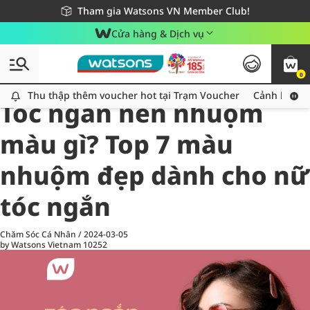
Giao hàng nhanh 24h - Áp dụng khu vực TP. Hồ Chí Minh
Miễn phí giao hàng cho đơn hàng từ 249,000Đ
Tham gia Watsons VN Member Club!
Cửa hàng & Dịch vụ
0
All
Chăm Sóc Cá Nhân
Ch
Thu thập thêm voucher hot tại Trạm Voucher
Thu thập thêm voucher hot tại Trạm Voucher
Cảnh báo An
Tóc ngắn nên nhuộm
màu gì? Top 7 màu
nhuộm đẹp dành cho nữ
tóc ngắn
Chăm Sóc Cá Nhân
/
2024-03-05
by Watsons Vietnam
10252