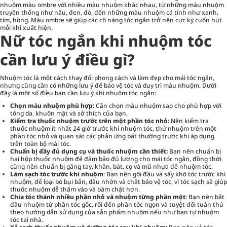
nhuộm màu ombre với nhiều màu nhuộm khác nhau, từ những màu nhuộm
truyền thống như nâu, đen, đỏ, đến những màu nhuộm cá tính như xanh,
tím, hồng. Màu ombre sẽ giúp các cô nàng tóc ngắn trở nên cực kỳ cuốn hút
mỗi khi xuất hiện.
Nữ tóc ngắn khi nhuộm tóc
cần lưu ý điều gì?
Nhuộm tóc là một cách thay đổi phong cách và làm đẹp cho mái tóc ngắn,
nhưng cũng cần có những lưu ý để bảo vệ tóc và duy trì màu nhuộm. Dưới
đây là một số điều bạn cần lưu ý khi nhuộm tóc ngắn:
Chọn màu nhuộm phù hợp:
Cần chọn màu nhuộm sao cho phù hợp với
tông da, khuôn mặt và sở thích của bạn.
Kiểm tra thuốc nhuộm trước trên một phần tóc nhỏ:
Nên kiểm tra
thuốc nhuộm ít nhất 24 giờ trước khi nhuộm tóc, thử nhuộm trên một
phần tóc nhỏ và quan sát các phản ứng bất thường trước khi áp dụng
trên toàn bộ mái tóc.
Chuẩn bị đầy đủ dụng cụ và thuốc nhuộm cần thiết:
Bạn nên chuẩn bị
hai hộp thuốc nhuộm để đảm bảo đủ lượng cho mái tóc ngắn, đồng thời
cũng nên chuẩn bị găng tay, khăn, bát, cọ và mũ nhựa để nhuộm tóc.
Làm sạch tóc trước khi nhuộm
: Bạn nên gội đầu và sấy khô tóc trước khi
nhuộm, để loại bỏ bụi bẩn, dầu nhờn và chất bảo vệ tóc, vì tóc sạch sẽ giúp
thuốc nhuộm dễ thấm vào và bám chặt hơn.
Chia tóc thành nhiều phần nhỏ và nhuộm từng phần một
: Bạn nên bắt
đầu nhuộm từ phần tóc gốc, rồi đến phần tóc ngọn và tuyệt đối tuân thủ
theo hướng dẫn sử dụng của sản phẩm nhuộm nếu như bạn tự nhuộm
tóc tại nhà.