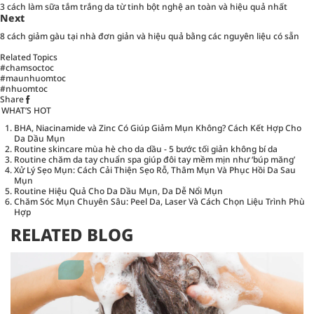
3 cách làm sữa tắm trắng da từ tinh bột nghệ an toàn và hiệu quả nhất
Next
8 cách giảm gàu tại nhà đơn giản và hiệu quả bằng các nguyên liệu có sẵn
Related Topics
#chamsoctoc
#maunhuomtoc
#nhuomtoc
Share
WHAT’S HOT
BHA, Niacinamide và Zinc Có Giúp Giảm Mụn Không? Cách Kết Hợp Cho
Da Dầu Mụn
Routine skincare mùa hè cho da dầu - 5 bước tối giản không bí da
Routine chăm da tay chuẩn spa giúp đôi tay mềm mịn như ‘búp măng’
Xử Lý Sẹo Mụn: Cách Cải Thiện Sẹo Rỗ, Thâm Mụn Và Phục Hồi Da Sau
Mụn
Routine Hiệu Quả Cho Da Dầu Mụn, Da Dễ Nổi Mụn
Chăm Sóc Mụn Chuyên Sâu: Peel Da, Laser Và Cách Chọn Liệu Trình Phù
Hợp
RELATED BLOG