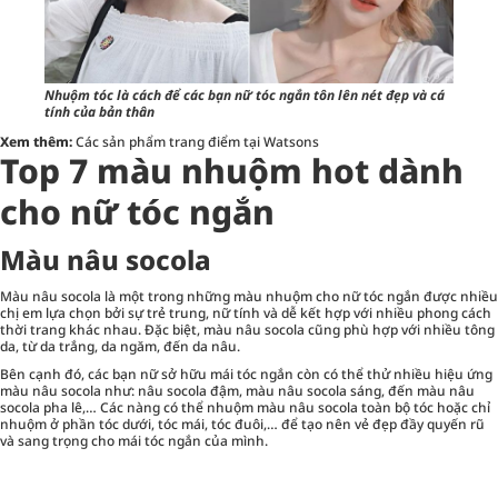
Nhuộm tóc là cách để các bạn nữ tóc ngắn tôn lên nét đẹp và cá
tính của bản thân
Xem thêm:
Các sản phẩm trang điểm tại Watsons
Top 7 màu nhuộm hot dành
cho nữ tóc ngắn
Màu nâu socola
Màu nâu socola là một trong những màu nhuộm cho nữ tóc ngắn được nhiều
chị em lựa chọn bởi sự trẻ trung, nữ tính và dễ kết hợp với nhiều phong cách
thời trang khác nhau. Đặc biệt, màu nâu socola cũng phù hợp với nhiều tông
da, từ da trắng, da ngăm, đến da nâu.
Bên cạnh đó, các bạn nữ sở hữu mái tóc ngắn còn có thể thử nhiều hiệu ứng
màu nâu socola như: nâu socola đậm, màu nâu socola sáng, đến màu nâu
socola pha lê,… Các nàng có thể nhuộm màu nâu socola toàn bộ tóc hoặc chỉ
nhuộm ở phần tóc dưới, tóc mái, tóc đuôi,… để tạo nên vẻ đẹp đầy quyến rũ
và sang trọng cho mái tóc ngắn của mình.