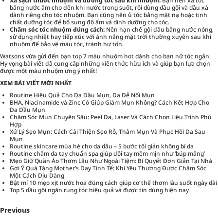
Xả sạch thuốc nhuộm và dưỡng tóc sau khi nhuộm:
Bạn nên xả tóc
bằng nước ấm cho đến khi nước trong suốt, rồi dùng dầu gội và dầu xả
dành riêng cho tóc nhuộm. Bạn cũng nên ủ tóc bằng mặt nạ hoặc tinh
chất dưỡng tóc để bổ sung độ ẩm và dinh dưỡng cho tóc.
Chăm sóc tóc nhuộm đúng cách:
Nên hạn chế gội đầu bằng nước nóng,
sử dụng nhiệt hay tiếp xúc với ánh nắng mặt trời thường xuyên sau khi
nhuộm để bảo vệ màu tóc, tránh hư tổn.
Watsons
vừa gửi đến bạn top 7 màu nhuộm hot dành cho bạn nữ tóc ngắn.
Hy vọng bài viết đã cung cấp những kiến thức hữu ích và giúp bạn lựa chọn
được một màu nhuộm ưng ý nhất!
XEM BÀI VIẾT MỚI NHẤT
Routine Hiệu Quả Cho Da Dầu Mụn, Da Dễ Nổi Mụn
BHA, Niacinamide và Zinc Có Giúp Giảm Mụn Không? Cách Kết Hợp Cho
Da Dầu Mụn
Chăm Sóc Mụn Chuyên Sâu: Peel Da, Laser Và Cách Chọn Liệu Trình Phù
Hợp
Xử Lý Sẹo Mụn: Cách Cải Thiện Sẹo Rỗ, Thâm Mụn Và Phục Hồi Da Sau
Mụn
Routine skincare mùa hè cho da dầu – 5 bước tối giản không bí da
Routine chăm da tay chuẩn spa giúp đôi tay mềm mịn như ‘búp măng’
Mẹo Giữ Quần Áo Thơm Lâu Như Ngoài Tiệm: Bí Quyết Đơn Giản Tại Nhà
Gợi Ý Quà Tặng Mother’s Day Tinh Tế: Khi Yêu Thương Được Chăm Sóc
Một Cách Dịu Dàng
Bật mí 10 mẹo xịt nước hoa đúng cách giúp cơ thể thơm lâu suốt ngày dài
Top 5 dầu gội ngăn rụng tóc hiệu quả và được tin dùng hiện nay
Previous