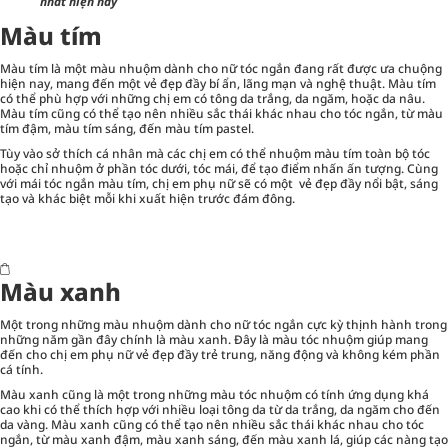
nhất hiện nay
Màu tím
Màu tím là một màu nhuộm dành cho nữ tóc ngắn đang rất được ưa chuộng
hiện nay, mang đến một vẻ đẹp đầy bí ẩn, lãng mạn và nghệ thuật. Màu tím
có thể phù hợp với những chị em có tông da trắng, da ngăm, hoặc da nâu.
Màu tím cũng có thể tạo nên nhiều sắc thái khác nhau cho tóc ngắn, từ màu
tím đậm, màu tím sáng, đến màu tím pastel.
Tùy vào sở thích cá nhân mà các chị em có thể nhuộm màu tím toàn bộ tóc
hoặc chỉ nhuộm ở phần tóc dưới, tóc mái, để tạo điểm nhấn ấn tượng. Cùng
với mái tóc ngắn màu tím, chị em phụ nữ sẽ có một vẻ đẹp đầy nổi bật, sáng
tạo và khác biệt mỗi khi xuất hiện trước đám đông.
Màu xanh
Một trong những màu nhuộm dành cho nữ tóc ngắn cực kỳ thịnh hành trong
những năm gần đây chính là màu xanh. Đây là màu tóc nhuộm giúp mang
đến cho chị em phụ nữ vẻ đẹp đầy trẻ trung, năng động và không kém phần
cá tính.
Màu xanh cũng là một trong những màu tóc nhuộm có tính ứng dụng khá
cao khi có thể thích hợp với nhiều loại tông da từ da trắng, da ngăm cho đến
da vàng. Màu xanh cũng có thể tạo nên nhiều sắc thái khác nhau cho tóc
ngắn, từ màu xanh đậm, màu xanh sáng, đến màu xanh lá, giúp các nàng tạo