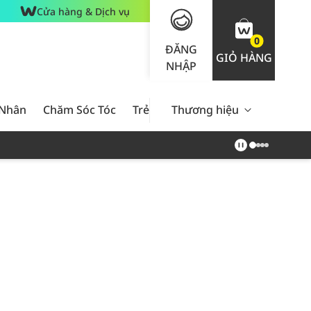
Cửa hàng & Dịch vụ
0
ĐĂNG
GIỎ HÀNG
NHẬP
 Nhân
Chăm Sóc Tóc
Trẻ Em
Thương hiệu
Nam Giới
Chăm Sóc 