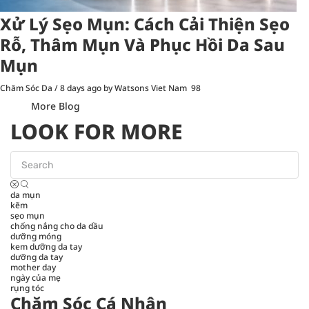
Xử Lý Sẹo Mụn: Cách Cải Thiện Sẹo
Rỗ, Thâm Mụn Và Phục Hồi Da Sau
Mụn
Chăm Sóc Da
/
8 days ago
by Watsons Viet Nam
98
More Blog
LOOK FOR MORE
da mụn
kẽm
sẹo mụn
chống nắng cho da dầu
dưỡng móng
kem dưỡng da tay
dưỡng da tay
mother day
ngày của mẹ
rụng tóc
Chăm Sóc Cá Nhân