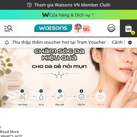
Giao hàng nhanh 24h - Áp dụng khu vực TP. Hồ Chí Minh
Miễn phí giao hàng cho đơn hàng từ 249,000Đ
Tham gia Watsons VN Member Club!
Cửa hàng & Dịch vụ
0
Thu thập thêm voucher hot tại Trạm Voucher
Thu thập thêm voucher hot tại Trạm Voucher
Cảnh báo An
/
Read More
WHAT’S HOT