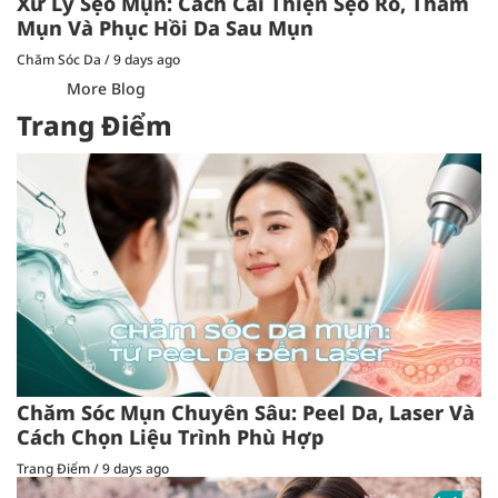
Xử Lý Sẹo Mụn: Cách Cải Thiện Sẹo Rỗ, Thâm
Mụn Và Phục Hồi Da Sau Mụn
Chăm Sóc Da
/
9 days ago
More Blog
Trang Điểm
Chăm Sóc Mụn Chuyên Sâu: Peel Da, Laser Và
Cách Chọn Liệu Trình Phù Hợp
Trang Điểm
/
9 days ago