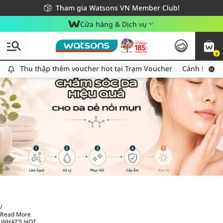
Giao hàng nhanh 24h - Áp dụng khu vực TP. Hồ Chí Minh
Miễn phí giao hàng cho đơn hàng từ 249,000Đ
Tham gia Watsons VN Member Club!
Cửa hàng & Dịch vụ
0
Thu thập thêm voucher hot tại Trạm Voucher
Thu thập thêm voucher hot tại Trạm Voucher
Cảnh báo An
/
Read More
WHAT’S HOT