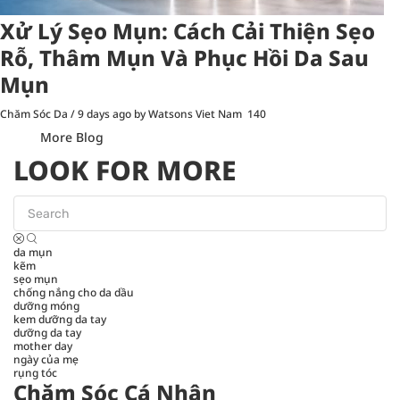
Xử Lý Sẹo Mụn: Cách Cải Thiện Sẹo
Rỗ, Thâm Mụn Và Phục Hồi Da Sau
Mụn
Chăm Sóc Da
/
9 days ago
by Watsons Viet Nam
140
More Blog
LOOK FOR MORE
da mụn
kẽm
sẹo mụn
chống nắng cho da dầu
dưỡng móng
kem dưỡng da tay
dưỡng da tay
mother day
ngày của mẹ
rụng tóc
Chăm Sóc Cá Nhân