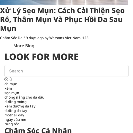
Xử Lý Sẹo Mụn: Cách Cải Thiện Sẹo
Rỗ, Thâm Mụn Và Phục Hồi Da Sau
Mụn
Chăm Sóc Da
/
9 days ago
by Watsons Viet Nam
123
More Blog
LOOK FOR MORE
da mụn
kẽm
sẹo mụn
chống nắng cho da dầu
dưỡng móng
kem dưỡng da tay
dưỡng da tay
mother day
ngày của mẹ
rụng tóc
Chăm Sóc Cá Nhân