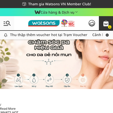
Giao hàng nhanh 24h - Áp dụng khu vực TP. Hồ Chí Minh
Miễn phí giao hàng cho đơn hàng từ 249,000Đ
Tham gia Watsons VN Member Club!
Cửa hàng & Dịch vụ
0
Thu thập thêm voucher hot tại Trạm Voucher
Thu thập thêm voucher hot tại Trạm Voucher
Cảnh báo An
/
Read More
WHAT’S HOT