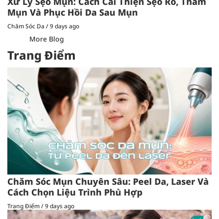
Xử Lý Sẹo Mụn: Cách Cải Thiện Sẹo Rỗ, Thâm
Mụn Và Phục Hồi Da Sau Mụn
Chăm Sóc Da
/
9 days ago
More Blog
Trang Điểm
Chăm Sóc Mụn Chuyên Sâu: Peel Da, Laser Và
Cách Chọn Liệu Trình Phù Hợp
Trang Điểm
/
9 days ago