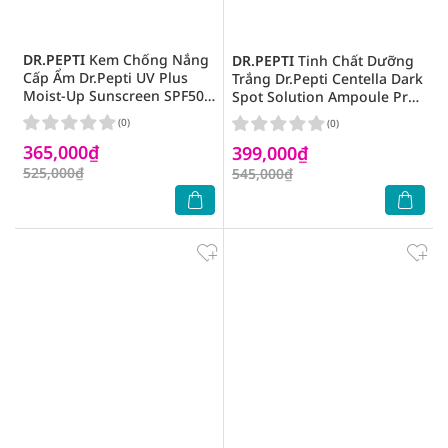
DR.PEPTI
Kem Chống Nắng
DR.PEPTI
Tinh Chất Dưỡng
Cấp Ẩm Dr.Pepti UV Plus
Trắng Dr.Pepti Centella Dark
Moist-Up Sunscreen SPF50+
Spot Solution Ampoule Pro
PA++++ 50ml
30ml
(0)
(0)
365,000₫
399,000₫
525,000₫
545,000₫