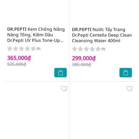
DR.PEPTI
Kem Chống Nắng
DR.PEPTI
Nước Tẩy Trang
Nâng Tông, Kiềm Dầu
Dr.Pepti Centella Deep Clean
Dr.Pepti UV Plus Tone-Up
Cleansing Water 400ml
Sunscreen SPF50+ PA++++
(0)
(0)
50ml
365,000₫
299,000₫
525,000₫
385,000₫