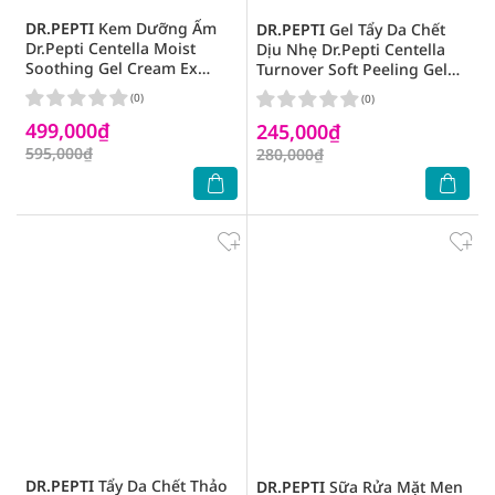
DR.PEPTI
Kem Dưỡng Ẩm
DR.PEPTI
Gel Tẩy Da Chết
Dr.Pepti Centella Moist
Dịu Nhẹ Dr.Pepti Centella
Soothing Gel Cream Ex
Turnover Soft Peeling Gel
70ml
100ml
(0)
(0)
499,000₫
245,000₫
595,000₫
280,000₫
DR.PEPTI
Tẩy Da Chết Thảo
DR.PEPTI
Sữa Rửa Mặt Men