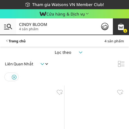
Giao hàng nhanh 24h - Áp dụng khu vực TP. Hồ Chí Minh
Miễn phí giao hàng cho đơn hàng từ 249,000Đ
Tham gia Watsons VN Member Club!
Cửa hàng & Dịch vụ
CINDY BLOOM
4 sản phẩm
0
Trang chủ
4 sản phẩm
Lọc theo