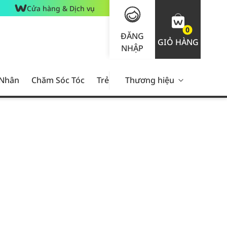
Cửa hàng & Dịch vụ
0
ĐĂNG
GIỎ HÀNG
NHẬP
 Nhân
Chăm Sóc Tóc
Trẻ Em
Thương hiệu
Nam Giới
Chăm Sóc 