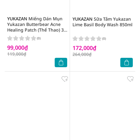
YUKAZAN
Miếng Dán Mụn
YUKAZAN
Sữa Tắm Yukazan
Yukazan Butterbear Acne
Lime Basil Body Wash 850ml
Healing Patch (Thể Thao) 30
miếng
(0)
(0)
99,000₫
172,000₫
119,000₫
264,000₫