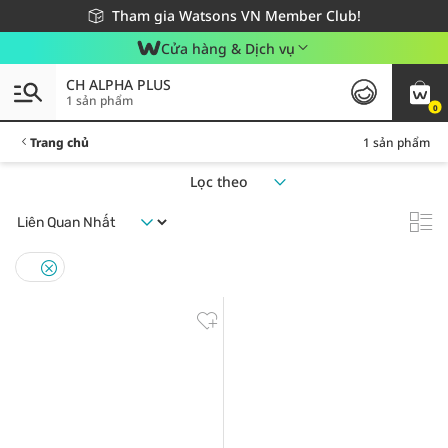
Giao hàng nhanh 24h - Áp dụng khu vực TP. Hồ Chí Minh
Miễn phí giao hàng cho đơn hàng từ 249,000Đ
Tham gia Watsons VN Member Club!
Cửa hàng & Dịch vụ
CH ALPHA PLUS
1 sản phẩm
0
Trang chủ
1 sản phẩm
Lọc theo