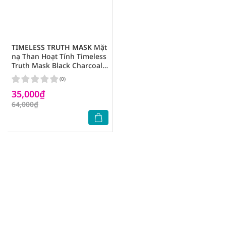
TIMELESS TRUTH MASK
Mặt
nạ Than Hoạt Tính Timeless
Truth Mask Black Charcoal
Radiant Brightening Làm
(0)
Mờ Vết Thâm 30ml
35,000₫
64,000₫