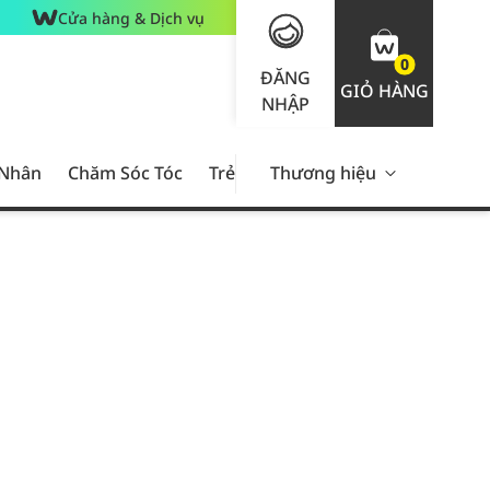
Cửa hàng & Dịch vụ
0
ĐĂNG
GIỎ HÀNG
NHẬP
 Nhân
Chăm Sóc Tóc
Trẻ Em
Thương hiệu
Nam Giới
Chăm Sóc 