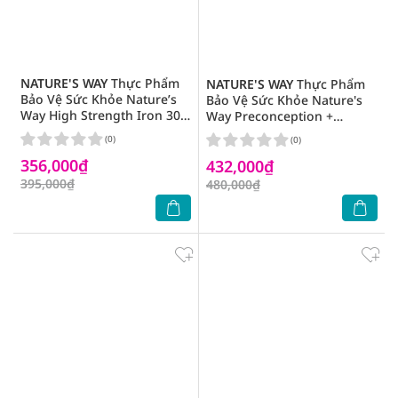
NATURE'S WAY
Thực Phẩm
NATURE'S WAY
Thực Phẩm
Bảo Vệ Sức Khỏe Nature’s
Bảo Vệ Sức Khỏe Nature's
Way High Strength Iron 30
Way Preconception +
Viên
Pregnancy + Breastfeeding
(0)
(0)
Plus 30 Viên
356,000₫
432,000₫
395,000₫
480,000₫