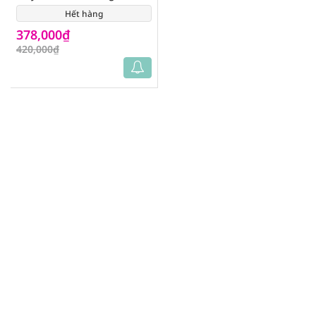
Viên
Hết hàng
(0)
378,000₫
420,000₫