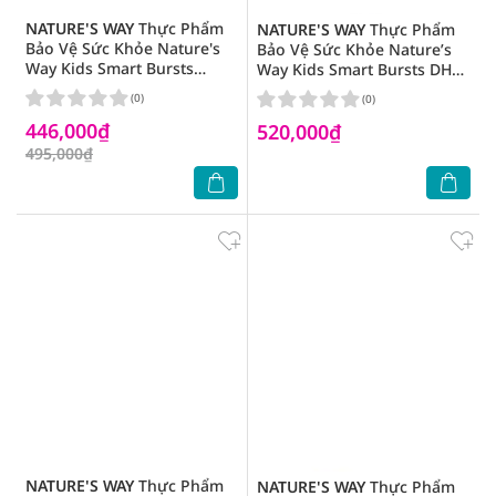
NATURE'S WAY
Thực Phẩm
NATURE'S WAY
Thực Phẩm
Bảo Vệ Sức Khỏe Nature's
Bảo Vệ Sức Khỏe Nature’s
Way Kids Smart Bursts
Way Kids Smart Bursts DHA
Liquid Algae
300Mg Triple Strength 50
(0)
(0)
Calcium+Magnesium+Zinc
Viên
446,000₫
30 Viên
520,000₫
495,000₫
NATURE'S WAY
Thực Phẩm
NATURE'S WAY
Thực Phẩm