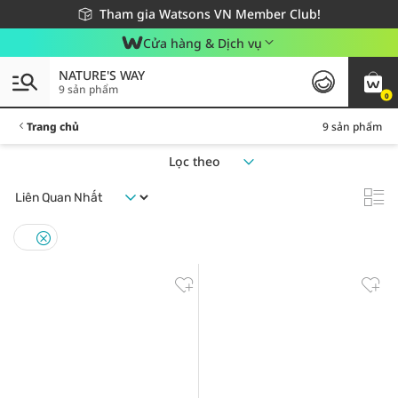
Giao hàng nhanh 24h - Áp dụng khu vực TP. Hồ Chí Minh
Miễn phí giao hàng cho đơn hàng từ 249,000Đ
Tham gia Watsons VN Member Club!
Cửa hàng & Dịch vụ
NATURE'S WAY
9 sản phẩm
0
Trang chủ
9 sản phẩm
Lọc theo