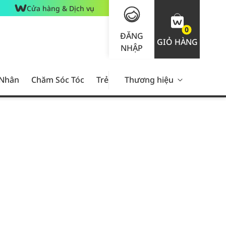
Cửa hàng & Dịch vụ
0
ĐĂNG
GIỎ HÀNG
NHẬP
 Nhân
Chăm Sóc Tóc
Trẻ Em
Thương hiệu
Nam Giới
Chăm Sóc 