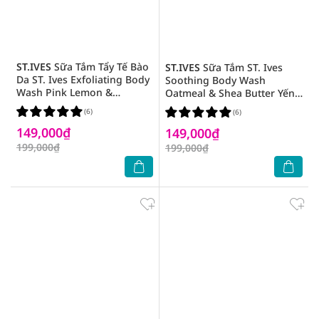
ST.IVES
Sữa Tắm Tẩy Tế Bào
ST.IVES
Sữa Tắm ST. Ives
Da ST. Ives Exfoliating Body
Soothing Body Wash
Wash Pink Lemon &
Oatmeal & Shea Butter Yến
Mandarin Orange Cam
Mạch và Bơ 650ml
(6)
(6)
Chanh 650ml
149,000₫
149,000₫
199,000₫
199,000₫