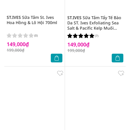
ST.IVES
Sữa Tắm St. Ives
ST.IVES
Sữa Tắm Tẩy Tế Bào
Hoa Hồng & Lô Hội 700ml
Da ST. Ives Exfoliating Sea
Salt & Pacific Kelp Muối
Biển Thanh Lọc Da 650ml
(0)
(7)
149,000₫
149,000₫
199,000₫
199,000₫