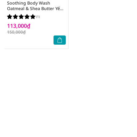
Soothing Body Wash
Oatmeal & Shea Butter Yến
Mạch và Bơ Làm Dịu Da
(1)
450ml
113,000₫
150,000₫