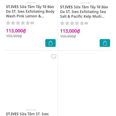
ST.IVES
Sữa Tắm Tẩy Tế Bào
ST.IVES
Sữa Tắm Tẩy Tế Bào
Da ST. Ives Exfoliating Body
Da ST. Ives Exfoliating Sea
Wash Pink Lemon &
Salt & Pacific Kelp Muối
Madarin Orange Cam
Biển Thanh Lọc Da 450ml
(0)
(0)
Chanh 450ml
113,000₫
113,000₫
150,000₫
150,000₫
ST.IVES
Sữa Tắm ST. Ives