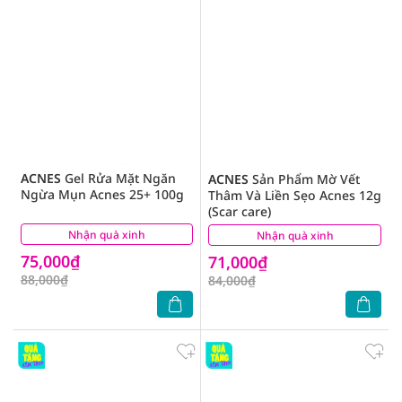
ACNES
Gel Rửa Mặt Ngăn
ACNES
Sản Phẩm Mờ Vết
Ngừa Mụn Acnes 25+ 100g
Thâm Và Liền Sẹo Acnes 12g
(Scar care)
Nhận quà xinh
(1)
Nhận quà xinh
(14)
75,000₫
71,000₫
88,000₫
84,000₫