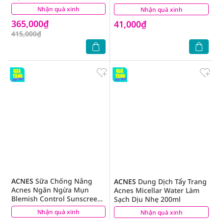
Nhận quà xinh
(0)
Nhận quà xinh
(12)
365,000₫
41,000₫
415,000₫
ACNES
Sữa Chống Nắng
ACNES
Dung Dịch Tẩy Trang
Acnes Ngăn Ngừa Mụn
Acnes Micellar Water Làm
Blemish Control Sunscreen
Sạch Dịu Nhẹ 200ml
SPF50+ PA++++ 50g
Nhận quà xinh
(13)
Nhận quà xinh
(10)