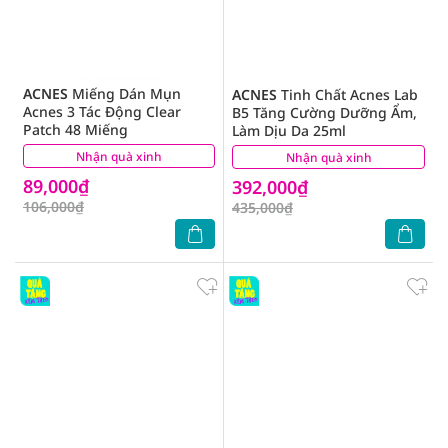
ACNES
Miếng Dán Mụn
ACNES
Tinh Chất Acnes Lab
Acnes 3 Tác Động Clear
B5 Tăng Cường Dưỡng Ẩm,
Patch 48 Miếng
Làm Dịu Da 25ml
Nhận quà xinh
(5)
Nhận quà xinh
(0)
89,000₫
392,000₫
106,000₫
435,000₫