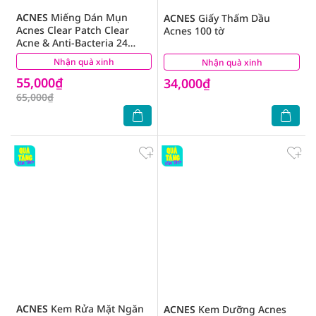
ACNES
Miếng Dán Mụn
ACNES
Giấy Thấm Dầu
Acnes Clear Patch Clear
Acnes 100 tờ
Acne & Anti-Bacteria 24
Miếng ( 2 Gói x 12 Miếng +
Nhận quà xinh
(7)
Nhận quà xinh
(108)
1 Nhíp )
55,000₫
34,000₫
65,000₫
ACNES
Kem Rửa Mặt Ngăn
ACNES
Kem Dưỡng Acnes