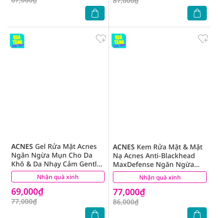
87,000₫
ACNES
Gel Rửa Mặt Acnes
ACNES
Kem Rửa Mặt & Mặt
Ngăn Ngừa Mụn Cho Da
Nạ Acnes Anti-Blackhead
Khô & Da Nhạy Cảm Gentle
MaxDefense Ngăn Ngừa
Wash 100g
Mụn Đầu Đen 100g
Nhận quà xinh
(10)
Nhận quà xinh
(3)
69,000₫
77,000₫
77,000₫
86,000₫