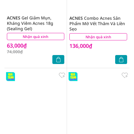
ACNES
Gel Giảm Mụn,
ACNES
Combo Acnes Sản
Kháng Viêm Acnes 18g
Phẩm Mờ Vết Thâm Và Liền
(Sealing Gel)
Sẹo
Nhận quà xinh
(4)
Nhận quà xinh
(0)
63,000₫
136,000₫
74,000₫