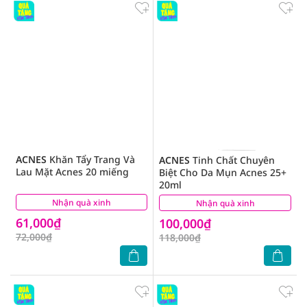
ACNES
Khăn Tẩy Trang Và
ACNES
Tinh Chất Chuyên
Lau Mặt Acnes 20 miếng
Biệt Cho Da Mụn Acnes 25+
20ml
Nhận quà xinh
(0)
Nhận quà xinh
(3)
61,000₫
100,000₫
72,000₫
118,000₫