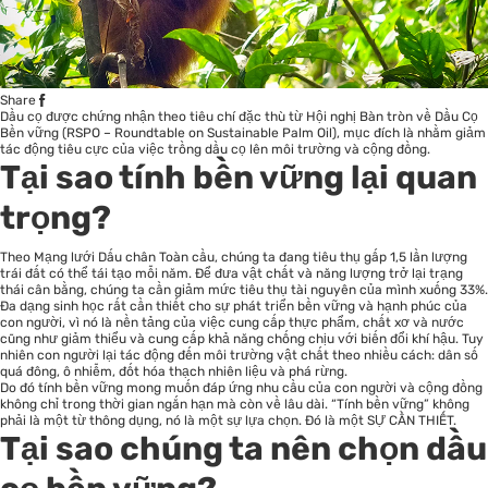
Share
Dầu cọ được chứng nhận theo tiêu chí đặc thù từ Hội nghị Bàn tròn về Dầu Cọ
Bền vững (RSPO – Roundtable on Sustainable Palm Oil), mục đích là nhằm giảm
tác động tiêu cực của việc trồng dầu cọ lên môi trường và cộng đồng.
Tại sao tính bền vững lại quan
trọng?
Theo Mạng lưới Dấu chân Toàn cầu, chúng ta đang tiêu thụ gấp 1,5 lần lượng
trái đất có thể tái tạo mỗi năm. Để đưa vật chất và năng lượng trở lại trạng
thái cân bằng, chúng ta cần giảm mức tiêu thụ tài nguyên của mình xuống 33%.
Đa dạng sinh học rất cần thiết cho sự phát triển bền vững và hạnh phúc của
con người, vì nó là nền tảng của việc cung cấp thực phẩm, chất xơ và nước
cũng như giảm thiểu và cung cấp khả năng chống chịu với biến đổi khí hậu. Tuy
nhiên con người lại tác động đến môi trường vật chất theo nhiều cách: dân số
quá đông, ô nhiễm, đốt hóa thạch nhiên liệu và phá rừng.
Do đó tính bền vững mong muốn đáp ứng nhu cầu của con người và cộng đồng
không chỉ trong thời gian ngắn hạn mà còn về lâu dài. “Tính bền vững” không
phải là một từ thông dụng, nó là một sự lựa chọn. Đó là một SỰ CẦN THIẾT.
Tại sao chúng ta nên chọn dầu