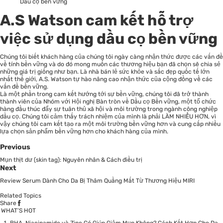
Dầu cọ bền vững
A.S Watson cam kết hỗ trợ
việc sử dụng dầu cọ bền vững
Chúng tôi biết khách hàng của chúng tôi ngày càng nhận thức được các vấn đề
về tính bền vững và do đó mong muốn các thương hiệu bạn đã chọn sẽ chia sẻ
những giá trị giống như bạn. Là nhà bán lẻ sức khỏe và sắc đẹp quốc tế lớn
nhất thế giới, A.S. Watson tự hào nâng cao nhận thức của cộng đồng về các
vấn đề bền vững.
Là một phần trong cam kết hướng tới sự bền vững, chúng tôi đã trở thành
thành viên của Nhóm với Hội nghị Bàn tròn về Dầu cọ Bền vững, một tổ chức
hàng đầu thúc đẩy sự tuân thủ xã hội và môi trường trong ngành công nghiệp
dầu cọ. Chúng tôi cảm thấy trách nhiệm của mình là phải LÀM NHIỀU HƠN, vì
vậy chúng tôi cam kết tạo ra một môi trường bền vững hơn và cung cấp nhiều
lựa chọn sản phẩm bền vững hơn cho khách hàng của mình.
Previous
Mụn thịt dư (skin tag): Nguyên nhân & Cách điều trị
Next
Review Serum Dành Cho Da Bị Thâm Quầng Mắt Từ Thương Hiệu MIRI
Related Topics
Share
WHAT’S HOT
BHA, Niacinamide và Zinc Có Giúp Giảm Mụn Không? Cách Kết Hợp Cho Da