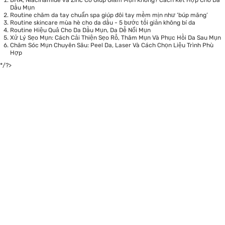
Dầu Mụn
Routine chăm da tay chuẩn spa giúp đôi tay mềm mịn như ‘búp măng’
Routine skincare mùa hè cho da dầu - 5 bước tối giản không bí da
Routine Hiệu Quả Cho Da Dầu Mụn, Da Dễ Nổi Mụn
Xử Lý Sẹo Mụn: Cách Cải Thiện Sẹo Rỗ, Thâm Mụn Và Phục Hồi Da Sau Mụn
Chăm Sóc Mụn Chuyên Sâu: Peel Da, Laser Và Cách Chọn Liệu Trình Phù
Hợp
*/?>