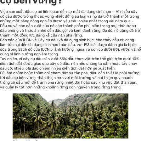
cọ bền vững?
Việc sản xuất dầu cọ có liên quan đến sự mất đa dạng sinh học — Vì nhiều cây
cọ dầu được trồng ở các vùng nhiệt đới giàu loài và nó đã trở thành một trong
những mặt hàng nông nghiệp được yêu cầu nhiều nhất trong vài năm qua –
Dầu cọ và các dẫn xuất của nó các thành phần phổ biến trong mọi thứ, từ bơ
đậu phộng và thức ăn nhẹ đến dầu gội và kem đánh răng. Do đó, nó cũng đã trở
thành một động lực đáng kể của nạn phá rừng.
Báo cáo của IUCN về Cây cọ dầu và đa dạng sinh học, cho thấy dầu cọ đang
làm tổn hại đến đa dạng sinh học toàn cầu, với 193 loài được đánh giá là bị đe
dọa trong Sách đỏ của IUCN bị ảnh hưởng, ngoài ra còn có đười ươi, vượn và hổ
cũng bị ảnh hưởng nghiêm trọng.
Tuy nhiên, vì cây cọ dầu sản xuất 35% dầu thực vật trên thế giới trên dưới 10%
diện tích đất được giao cho cây có dầu, nên nếu chúng ta cấm hoặc tẩy chay
dầu cọ, nhiều loại dầu chiếm nhiều diện tích đất hơn sẽ xuất hiện.
Để làm chậm hoặc thậm chí chấm dứt sự tàn phá, điều cần thiết là phải hướng
tới dầu cọ bền vững, thân thiện hơn với môi trường và cải thiện quy hoạch
trồng cọ dầu mới để tránh phá rừng nhiệt đới hoặc các khu vực đất than bùn,
và quản lý tốt hơn những khoảnh rừng còn nguyên trong rừng trồng.