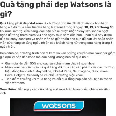
Quà tặng phái đẹp Watsons là
gì?
Quà tặng phái đẹp Watsons
là chương trình ưu đãi dành riêng cho khách
hàng nữ khi mua sắm tại cửa hàng Watsons trong 3 ngày:
18, 19, 20 tháng 10
.
Khi mua sắm tại cửa hàng, các bạn nữ sẽ được nhận 1 cây kẹo socola ngọt
ngào để tăng thêm niềm vui cho ngày mua sắm của bạn. Phần quà này được
đặt tại quầy cashiers và nhân viên sẽ giới thiệu cho bạn để bạn lấy hoặc nhân
viên cửa hàng sẽ tặng ngẫu nhiên các khách hàng nữ trong cửa hàng trong 3
ngày trên.
Bên cạnh đó, chương trình còn đi kèm vô vàn những khuyến mãi, voucher giảm
giá cực kỳ hấp dẫn khác mà các nàng không nên bỏ qua như:
Giảm giá lên đến 50% cho các sản phẩm làm đẹp và sức khỏe.
Nhận voucher giảm giá và quà tặng khi mua các sản phẩm của các thương
hiệu đồng hành như: Maybelline, L’Oréal Paris, Neutrogena, Olay, Nivea,
Dove, Colgate, Sensodyne và nhiều thương hiệu khác.
Tích điểm thưởng khi mua hàng và đổi quà tặng hấp dẫn nếu bạn là thành
viên Watsons.
Xem thêm:
Đến ngay các cửa hàng Watsons trên toàn quốc, nhận quà siêu
xinh