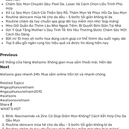
Chăm Sóc Mụn Chuyên Sâu: Peel Da, Laser Và Cách Chọn Liệu Trình Phù
Hợp
Xử Lý Sẹo Mụn: Cách Cải Thiện Sẹo Rỗ, Thâm Mụn Và Phục Hồi Da Sau Mụn
Routine skincare mùa hè cho da dầu – 5 bước tối giản không bí da
Routine chăm da tay chuẩn spa giúp đôi tay mềm mịn như ‘búp măng’
Mẹo Giữ Quần Áo Thơm Lâu Như Ngoài Tiệm: Bí Quyết Đơn Giản Tại Nhà
Gợi Ý Quà Tặng Mother’s Day Tinh Tế: Khi Yêu Thương Được Chăm Sóc Một
Cách Dịu Dàng
Bật mí 10 mẹo xịt nước hoa đúng cách giúp cơ thể thơm lâu suốt ngày dài
Top 5 dầu gội ngăn rụng tóc hiệu quả và được tin dùng hiện nay
Previous
Hệ thống cửa hàng Watsons: Không gian mua sắm thoải mái, hiện đại
Next
Watsons giao nhanh 24h: Mua sắm online tiện lợi và nhanh chóng
Related Topics
#ngayphunuvietnam
#ngayphunuvietnam2010
#watsons
#watsonsvietnam
Share
WHAT’S HOT
BHA, Niacinamide và Zinc Có Giúp Giảm Mụn Không? Cách Kết Hợp Cho Da
Dầu Mụn
Routine skincare mùa hè cho da dầu - 5 bước tối giản không bí da
Routine chăm da tay chuẩn spa giúp đôi tay mềm mịn như ‘búp măng’