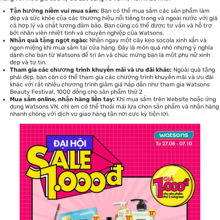
Tận hưởng niềm vui mua sắm:
Bạn có thể mua sắm các sản phẩm làm
đẹp và sức khỏe của các thương hiệu nổi tiếng trong và ngoài nước với giá
cả hợp lý và chất lượng đảm bảo. Bạn cũng có thể được tư vấn và hỗ trợ
bởi nhân viên nhiệt tình và chuyên nghiệp của Watsons.
Nhận quà tặng ngọt ngào:
Nhận ngay một cây kẹo socola xinh xắn và
ngon miệng khi mua sắm tại cửa hàng. Đây là món quà nhỏ nhưng ý nghĩa
dành cho bạn từ Watsons để tri ân và chúc mừng bạn là một phụ nữ xinh
đẹp và tự tin.
Tham gia các chương trình khuyến mãi và ưu đãi khác:
Ngoài quà tặng
phái đẹp, bạn còn có thể tham gia các chương trình khuyến mãi và ưu đãi
khác với rất nhiều chương trình giảm giá hấp dẫn như
tham gia Watsons
Beauty Festival, 1000 đồng cho sản phẩm thứ 2
Mua sắm online, nhận hàng liền tay:
Khi mua sắm trên Website hoặc ứng
dụng Watsons VN, chị em có thể thoải mái lựa chọn sản phẩm và nhận hàng
nhanh chóng với dịch vụ giao hàng tận nơi cực kỳ tiện lợi.