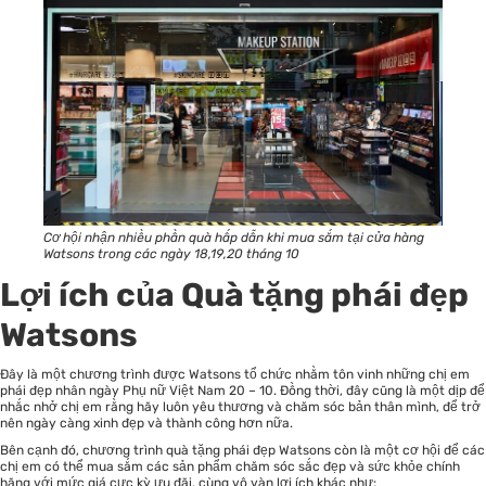
Cơ hội nhận nhiều phần quà hấp dẫn khi mua sắm tại cửa hàng
Watsons trong các ngày 18,19,20 tháng 10
Lợi ích của Quà tặng phái đẹp
Watsons
Đây là một chương trình được Watsons tổ chức nhằm tôn vinh những chị em
phái đẹp nhân ngày Phụ nữ Việt Nam 20 – 10. Đồng thời, đây cũng là một dịp để
nhắc nhở chị em rằng hãy luôn yêu thương và chăm sóc bản thân mình, để trở
nên ngày càng xinh đẹp và thành công hơn nữa.
Bên cạnh đó, chương trình quà tặng phái đẹp Watsons còn là một cơ hội để các
chị em có thể mua sắm các sản phẩm chăm sóc sắc đẹp và sức khỏe chính
hãng với mức giá cực kỳ ưu đãi, cùng vô vàn lợi ích khác như: