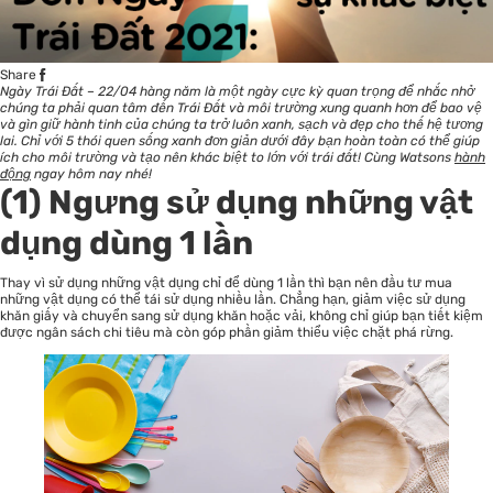
Share
Ngày Trái Đất – 22/04 hàng năm là một ngày cực kỳ quan trọng để nhắc nhở
chúng ta phải quan tâm đến Trái Đất và môi trường xung quanh hơn để bao vệ
và gìn giữ hành tinh của chúng ta trở luôn xanh, sạch và đẹp cho thế hệ tương
lai. Chỉ với 5 thói quen sống xanh đơn giản dưới đây bạn hoàn toàn có thể giúp
ích cho môi trường và tạo nên khác biệt to lớn với trái đất! Cùng Watsons
hành
động
ngay hôm nay nhé!
(1) Ngưng sử dụng những vật
dụng dùng 1 lần
Thay vì sử dụng những vật dụng chỉ để dùng 1 lần thì bạn nên đầu tư mua
những vật dụng có thể tái sử dụng nhiều lần. Chẳng hạn, giảm việc sử dụng
khăn giấy và chuyển sang sử dụng khăn hoặc vải, không chỉ giúp bạn tiết kiệm
được ngân sách chi tiêu mà còn góp phần giảm thiểu việc chặt phá rừng.