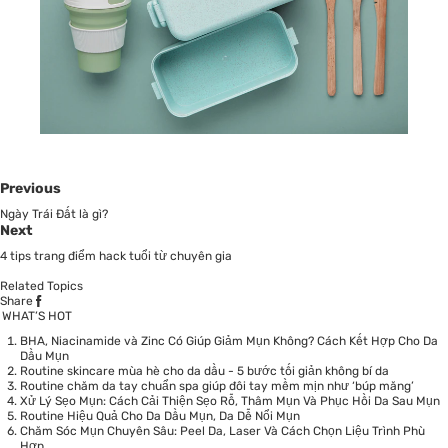
Previous
Ngày Trái Đất là gì?
Next
4 tips trang điểm hack tuổi từ chuyên gia
Related Topics
Share
WHAT’S HOT
BHA, Niacinamide và Zinc Có Giúp Giảm Mụn Không? Cách Kết Hợp Cho Da
Dầu Mụn
Routine skincare mùa hè cho da dầu - 5 bước tối giản không bí da
Routine chăm da tay chuẩn spa giúp đôi tay mềm mịn như ‘búp măng’
Xử Lý Sẹo Mụn: Cách Cải Thiện Sẹo Rỗ, Thâm Mụn Và Phục Hồi Da Sau Mụn
Routine Hiệu Quả Cho Da Dầu Mụn, Da Dễ Nổi Mụn
Chăm Sóc Mụn Chuyên Sâu: Peel Da, Laser Và Cách Chọn Liệu Trình Phù
Hợp