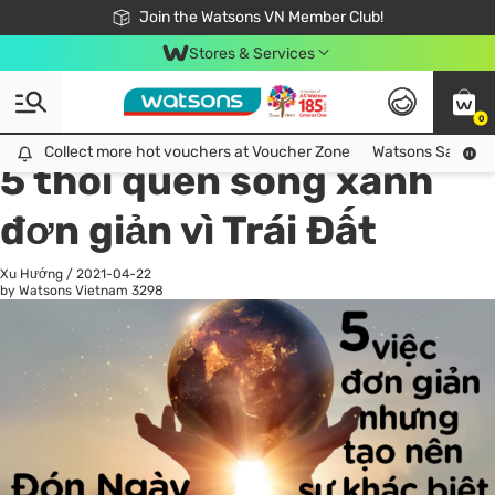
Free Shipping For Order From 249,000Đ
24h Fast delivery in Hồ Chí Minh City
Join the Watsons VN Member Club!
Stores & Services
0
All
Chăm Sóc Cá Nhân
Ch
Collect more hot vouchers at Voucher Zone
Collect more hot vouchers at Voucher Zone
Watsons Safety Al
5 thói quen sống xanh
đơn giản vì Trái Đất
Xu Hướng
/
2021-04-22
by Watsons Vietnam
3298