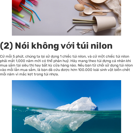
(2) Nói không với túi nilon
Cứ mỗi 5 phút, chúng ta lại sử dụng 1 chiếc túi nilon, và cứ một chiếc túi nilon
phải mất 1,000 năm mới có thể phân huỷ. Hãy mang theo túi đựng cá nhân khi
mua sắm tại siêu thị hay bất kỳ cửa hàng nào. Nếu bạn từ chối sử dụng túi nilon
vào mỗi lần mua sắm, là bạn đã cứu được hơn 100.000 loài sinh vật biển chết
mỗi năm vì mắc kẹt trong túi nhựa.