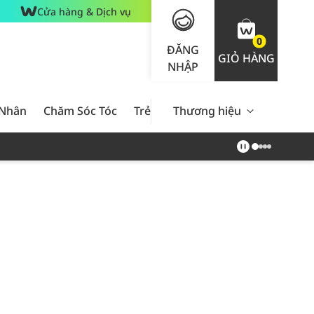
Cửa hàng & Dịch vụ
0
ĐĂNG
GIỎ HÀNG
NHẬP
 Nhân
Chăm Sóc Tóc
Trẻ Em
Thương hiệu
Nam Giới
Chăm Sóc 